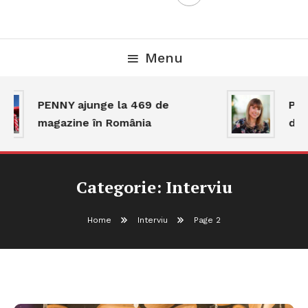
Menu
PENNY ajunge la 469 de
Piaț
magazine în România
dar 
Categorie:
Interviu
Home
Interviu
Page 2