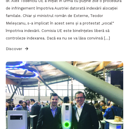
dr. Alex Todericiu UE a inițiat în urmă cu puține zile o procedură
de infringement împotriva Austriei datorată indexării alocației
familale. Chiar și ministrul român de Externe, Teodor
Meleșcanu, s-a implicat în acest sens și a protestat „vocal“
împotriva indexării. Comisia UE este bineînțeles liberă să
controleze indexarea. Dacă ea nu se va lăsa convinsă […]
Discover