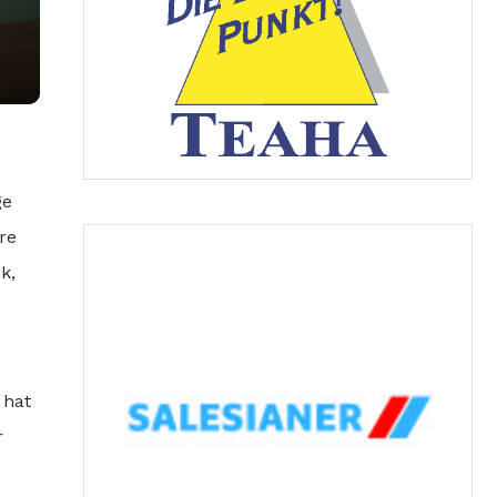
ge
re
k,
 hat
r