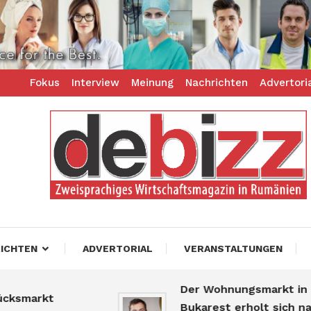
Fokus
Interview
Meinung
Nachrichten
Advertori
ess – zweisprachiges Businessmagazin
z
ICHTEN
ADVERTORIAL
VERANSTALTUNGEN
Der Wohnungsmarkt in
arkt
Bukarest erholt sich nach