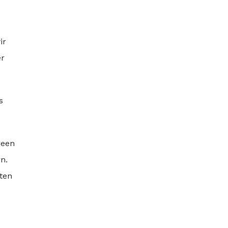
ir
er
s
reen
n.
ten