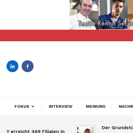
Skip
To
Content
revista bilingva de busin
DeBiz
FOKUS
INTERVIEW
MEINUNG
NACHR
Der Grundstücksm
reicht 469 Filialen in