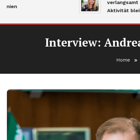
verlangsamt sich, 
n
Aktivität bleibt ho
Interview: Andre
Home