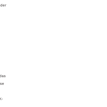
 der
das
ose
K-