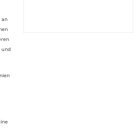
h
 an
hmen
eren
n und
nien
eine