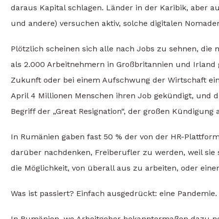
daraus Kapital schlagen. Länder in der Karibik, aber a
und andere) versuchen aktiv, solche digitalen Nomaden
Plötzlich scheinen sich alle nach Jobs zu sehnen, die
als 2.000 Arbeitnehmern in Großbritannien und Irland g
Zukunft oder bei einem Aufschwung der Wirtschaft ei
April 4 Millionen Menschen ihren Job gekündigt, und d
Begriff der „Great Resignation“, der großen Kündigung a
In Rumänien gaben fast 50 % der von der HR-Plattform
darüber nachdenken, Freiberufler zu werden, weil sie s
die Möglichkeit, von überall aus zu arbeiten, oder ein
Was ist passiert? Einfach ausgedrückt: eine Pandemie.
In Rumänien, wo Arbeitgeber bekanntermaßen dazu ne