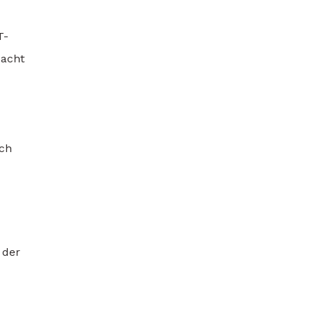
T-
Nacht
ich
 der