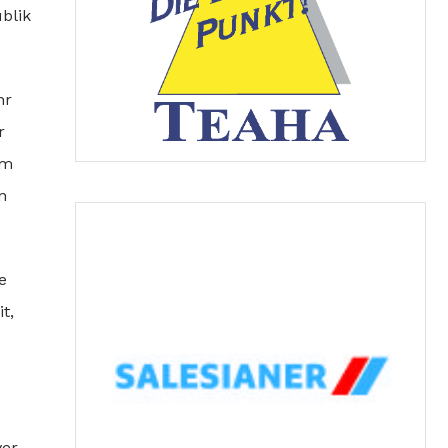
blik
hr
r
im
n
e
t,
ver