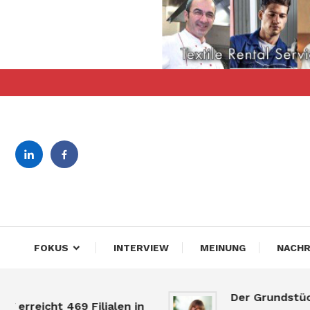
Skip
To
Content
revista bilingva de busin
DeBiz
FOKUS
INTERVIEW
MEINUNG
NACHR
Der Grundstücksm
reicht 469 Filialen in