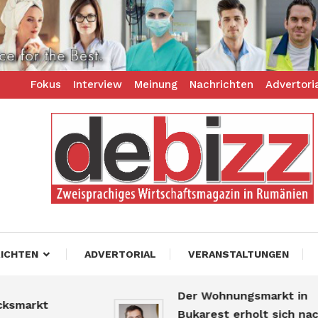
Fokus
Interview
Meinung
Nachrichten
Advertori
ess – zweisprachiges Businessmagazin
z
ICHTEN
ADVERTORIAL
VERANSTALTUNGEN
Der Wohnungsmarkt in
arkt
Bukarest erholt sich nach