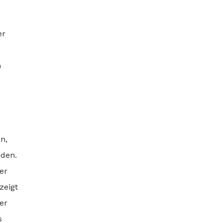
er
m
n,
rden.
er
zeigt
er
s