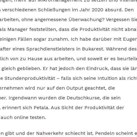
den verschiedenen Schließungen im Jahr 2020 absurd. Den
 arbeiten, ohne angemessene Überwachung? Vergessen Si
ls Manager feststellten, dass die Produktivität nicht abn
 einigen Fällen sogar zunahm. Ich habe darüber mit Euge
fter eines Sprachdienstleisters in Bukarest. Während des
ich von zu Hause aus arbeiten, und soweit er es beurteil
 gleich geblieben. Er hat jedoch den Eindruck, dass sie lä
 Stundenproduktivität – falls sich seine Intuition als rich
ternehmen wird nur auf den Output geachtet, die
her. Irgendwann wurden die Deutschkurse, die sein
 erinnert sich Petala. Aus Sicht der Produktivität der
auch online testen.
n gibt und der Nahverkehr schlecht ist. Pendeln scheint 