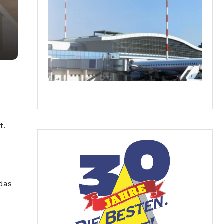
t.
 das