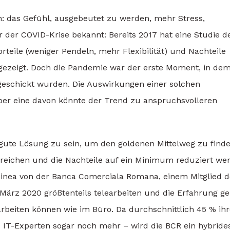
 das Gefühl, ausgebeutet zu werden, mehr Stress,
r der COVID-Krise bekannt: Bereits 2017 hat eine Studie d
orteile (weniger Pendeln, mehr Flexibilität) und Nachteile
fgezeigt. Doch die Pandemie war der erste Moment, in de
geschickt wurden. Die Auswirkungen einer solchen
r eine davon könnte der Trend zu anspruchsvolleren
 gute Lösung zu sein, um den goldenen Mittelweg zu finde
rreichen und die Nachteile auf ein Minimum reduziert we
Voinea von der Banca Comerciala Romana, einem Mitglied d
t März 2020 größtenteils telearbeiten und die Erfahrung ge
arbeiten können wie im Büro. Da durchschnittlich 45 % ihr
– IT-Experten sogar noch mehr – wird die BCR ein hybride