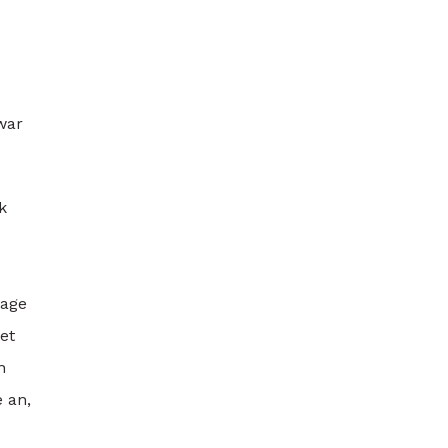
war
k
rage
et
n
 an,