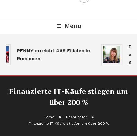
Menu
Der
PENNY erreicht 469 Filialen in
verl
Rumänien
Akti
Finanzierte IT-Käufe stiegen um
über 200 %
Home
Nachrichten
Finanzierte IT-Käufe stiegen um über 200 %