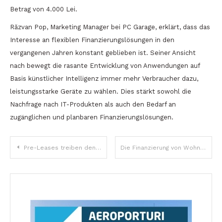
Betrag von 4.000 Lei.
Răzvan Pop, Marketing Manager bei PC Garage, erklärt, dass das
Interesse an flexiblen Finanzierungslösungen in den
vergangenen Jahren konstant geblieben ist. Seiner Ansicht
nach bewegt die rasante Entwicklung von Anwendungen auf
Basis künstlicher Intelligenz immer mehr Verbraucher dazu,
leistungsstarke Geräte zu wählen. Dies stärkt sowohl die
Nachfrage nach IT-Produkten als auch den Bedarf an
zugänglichen und planbaren Finanzierungslösungen.
Beitragsnavigation
Pre-Leases treiben den Büroimmobilienmarkt in Bukarest an: Zeichen der Erholung, aber auch der Nachfrageverschiebung
Die Finanzierung von Wohnbauprojekten spiegelt die Reife des Marktes wider