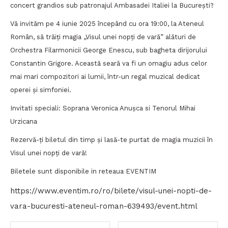
concert grandios sub patronajul Ambasadei Italiei la București?
Vă invităm pe 4 iunie 2025 începând cu ora 19:00, la Ateneul
Român, să trăiți magia „Visul unei nopți de vară” alături de
Orchestra Filarmonicii George Enescu, sub bagheta dirijorului
Constantin Grigore. Această seară va fi un omagiu adus celor
mai mari compozitori ai lumii, într-un regal muzical dedicat
operei și simfoniei.
Invitati speciali: Soprana Veronica Anușca si Tenorul Mihai
Urzicana
Rezervă-ți biletul din timp și lasă-te purtat de magia muzicii în
Visul unei nopți de vară!
Biletele sunt disponibile in reteaua EVENTIM
https://www.eventim.ro/ro/bilete/visul-unei-nopti-de-
vara-bucuresti-ateneul-roman-639493/event.html