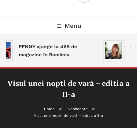
Menu
PENNY ajunge la 469 de
Pia
magazine în România
dar
Visul unei nopti de vară – editia a
II-a
Home
Evenimente
Visul unei nopti de vară – editia a II-a