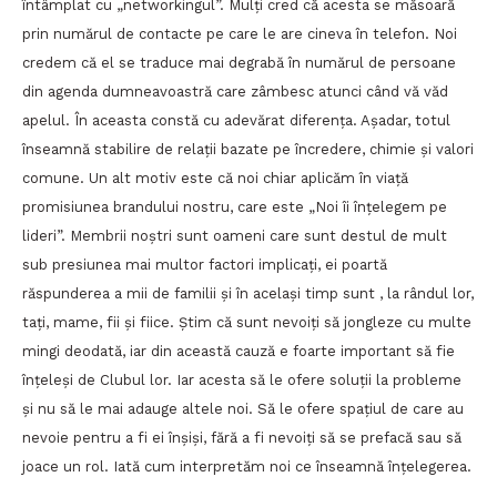
întâmplat cu „networkingul”. Mulți cred că acesta se măsoară
prin numărul de contacte pe care le are cineva în telefon. Noi
credem că el se traduce mai degrabă în numărul de persoane
din agenda dumneavoastră care zâmbesc atunci când vă văd
apelul. În aceasta constă cu adevărat diferența. Așadar, totul
înseamnă stabilire de relații bazate pe încredere, chimie și valori
comune. Un alt motiv este că noi chiar aplicăm în viață
promisiunea brandului nostru, care este „Noi îi înțelegem pe
lideri”. Membrii noștri sunt oameni care sunt destul de mult
sub presiunea mai multor factori implicați, ei poartă
răspunderea a mii de familii și în același timp sunt , la rândul lor,
tați, mame, fii și fiice. Știm că sunt nevoiți să jongleze cu multe
mingi deodată, iar din această cauză e foarte important să fie
înțeleși de Clubul lor. Iar acesta să le ofere soluții la probleme
și nu să le mai adauge altele noi. Să le ofere spațiul de care au
nevoie pentru a fi ei înșiși, fără a fi nevoiți să se prefacă sau să
joace un rol. Iată cum interpretăm noi ce înseamnă înțelegerea.