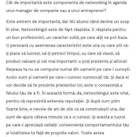
Cât de importantă este componenta de networking în agenda
unui manager de companie sau a unui antreprenor?
Este extrem de importantă, dar NU atunci când devine un scop
în sine. Networkingul este de fapt răsplata. E răsplata pentru
un bun profesionist, un caracter solid, pe care alții se pot baza.
O persoană cu asemenea caracteristici este una cu care știi că-
ți place să lucrezi, să-ți petreci timpul, cu care să visezi, să
produci valoare și cel mai important: o poți prezenta și altora!!
Rețeaua ta nu se compune numai din oamenii pe care-i cunoști.
Acolo sunt și oamenii pe care-i cunosc cunoscuții tăi. Și dacă ei
vor decide să te prezinte prietenilor lor, este o consecință a
felului tău de a fi. În această formă, da, networkingul este vital,
pentru că reprezintă extensia reputației. Și după cum știm
foarte bine, e nevoie de ani de zile ca să construiești una, dar
sunt de-ajuns câteva minute ca s-o ruinezi. Și acesta e lucrul
pe care-l apreciază ceilalți: consecvența comportamentului tău
și loialitatea ta față de propriile valori. Toate astea