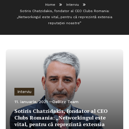
Home
Interviu
Sotiris Chatzidakis, fondator al CEO Clubs Romania:
„Networkingul este vital, pentru că reprezintă extensia
reputației noastre”
Interviu
11. ianuarie, 2021
DeBizz Team
Sotiris Chatzidakis, fondator al CEO
Clubs Romania: „Networkingul este
vital, pentru că reprezintă extensia