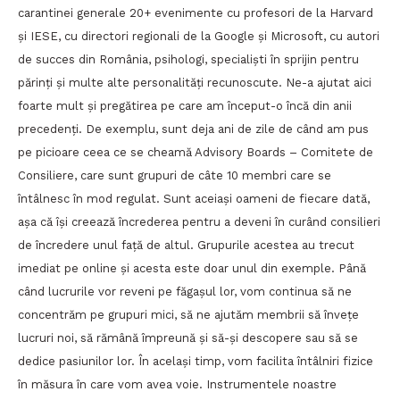
carantinei generale 20+ evenimente cu profesori de la Harvard
și IESE, cu directori regionali de la Google și Microsoft, cu autori
de succes din România, psihologi, specialiști în sprijin pentru
părinți și multe alte personalități recunoscute. Ne-a ajutat aici
foarte mult și pregătirea pe care am început-o încă din anii
precedenți. De exemplu, sunt deja ani de zile de când am pus
pe picioare ceea ce se cheamă Advisory Boards – Comitete de
Consiliere, care sunt grupuri de câte 10 membri care se
întâlnesc în mod regulat. Sunt aceiași oameni de fiecare dată,
așa că își creează încrederea pentru a deveni în curând consilieri
de încredere unul față de altul. Grupurile acestea au trecut
imediat pe online și acesta este doar unul din exemple. Până
când lucrurile vor reveni pe făgașul lor, vom continua să ne
concentrăm pe grupuri mici, să ne ajutăm membrii să învețe
lucruri noi, să rămână împreună și să-și descopere sau să se
dedice pasiunilor lor. În același timp, vom facilita întâlniri fizice
în măsura în care vom avea voie. Instrumentele noastre