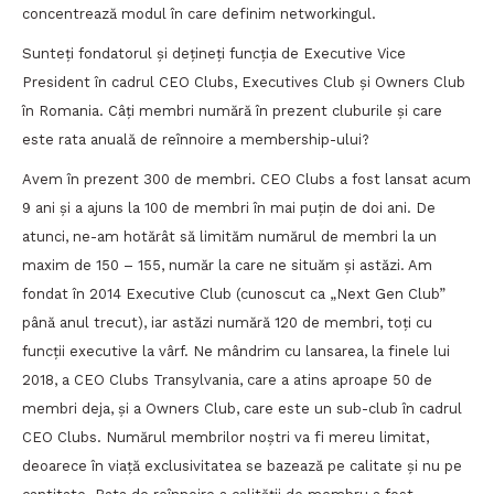
concentrează modul în care definim networkingul.
Sunteți fondatorul și dețineți funcția de Executive Vice
President în cadrul CEO Clubs, Executives Club și Owners Club
în Romania. Câți membri numără în prezent cluburile și care
este rata anuală de reînnoire a membership-ului?
Avem în prezent 300 de membri. CEO Clubs a fost lansat acum
9 ani și a ajuns la 100 de membri în mai puțin de doi ani. De
atunci, ne-am hotărât să limităm numărul de membri la un
maxim de 150 – 155, număr la care ne situăm și astăzi. Am
fondat în 2014 Executive Club (cunoscut ca „Next Gen Club”
până anul trecut), iar astăzi numără 120 de membri, toți cu
funcții executive la vârf. Ne mândrim cu lansarea, la finele lui
2018, a CEO Clubs Transylvania, care a atins aproape 50 de
membri deja, și a Owners Club, care este un sub-club în cadrul
CEO Clubs. Numărul membrilor noștri va fi mereu limitat,
deoarece în viață exclusivitatea se bazează pe calitate și nu pe