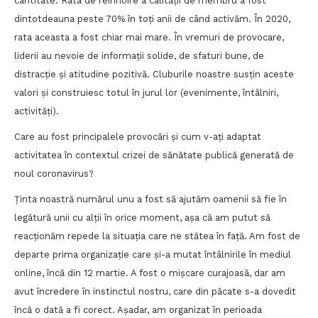
cantitate. Rata de reînnoire a calității de membru a fost
dintotdeauna peste 70% în toți anii de când activăm. În 2020,
rata aceasta a fost chiar mai mare. În vremuri de provocare,
liderii au nevoie de informații solide, de sfaturi bune, de
distracție și atitudine pozitivă. Cluburile noastre susțin aceste
valori și construiesc totul în jurul lor (evenimente, întâlniri,
activități).
Care au fost principalele provocări și cum v-ați adaptat
activitatea în contextul crizei de sănătate publică generată de
noul coronavirus?
Ținta noastră numărul unu a fost să ajutăm oamenii să fie în
legătură unii cu alții în orice moment, așa că am putut să
reacționăm repede la situația care ne stătea în față. Am fost de
departe prima organizație care și-a mutat întâlnirile în mediul
online, încă din 12 martie. A fost o mișcare curajoasă, dar am
avut încredere în instinctul nostru, care din păcate s-a dovedit
încă o dată a fi corect. Așadar, am organizat în perioada