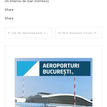
Un interviu de Ioan Dornescu
Share
Share
Navigare
Cât de deschisă este cultura comunicării în cadrul companiei dumneavoastră?
Hi-Tech Business Forum, 17 Martie, ora 11
în
articole