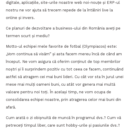
digitale, aplicațiile, site-urile noastre web noi-nouțe și ERP-ul
nostru ne vor ajuta să trecem repede de la întâlniri live la
online și invers.
Ce planuri de dezvoltare a business-ului din România aveți pe
termen scurt și mediu?
Motto-ul echipei mele favorite de fotbal (Olympiacos) este:
„Vom continua să visăm” și asta facem mereu încă de când am
început. Ne vom asigura că oferim conținut de top membrilor
noștri și îi surprindem pozitiv cu tot ceea ce facem, continuând
astfel să atragem cei mai buni lideri. Cu cât vor sta în jurul unei
mese mai mulți oameni buni, cu atât vor genera mai multă
valoare pentru noi toți. În același timp, ne vom ocupa de
consolidarea echipei noastre, prin atragerea celor mai buni din
afară.
Cum arată o zi obișnuită de muncă în programul dvs.? Cum vă
petreceți timpul liber, care sunt hobby-urile și pasiunile dvs.?