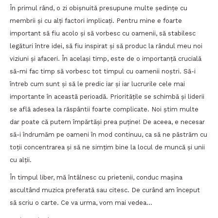
În primul rând, o zi obișnuită presupune multe ședințe cu
membrii și cu alți factori implicați. Pentru mine e foarte
important să fiu acolo și să vorbesc cu oamenii, să stabilesc
legături între idei, să fiu inspirat și să produc la rândul meu noi
viziuni și afaceri. În același timp, este de o importanță crucială
să-mi fac timp să vorbesc tot timpul cu oamenii noștri. Să-i
întreb cum sunt și să le predic iar și iar lucrurile cele mai
importante în această perioadă. Prioritățile se schimbă și liderii
se află adesea la răspântii foarte complicate. Noi știm multe
dar poate că putem împărtăși prea puține! De aceea, e necesar
să-i îndrumăm pe oameni în mod continuu, ca să ne păstrăm cu
toții concentrarea și să ne simțim bine la locul de muncă și unii
cu alții.
În timpul liber, mă întâlnesc cu prietenii, conduc mașina
ascultând muzica preferată sau citesc. De curând am început
să scriu o carte. Ce va urma, vom mai vedea…