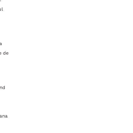
ul
a
e de
ând
oana