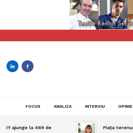
Skip
To
Content
revista bilingva de busin
DeBiz
FOCUS
ANALIZA
INTERVIU
OPINIE
ajunge la 469 de
Piața terenurilor 