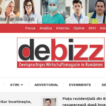
Focus
Analiza
Interviu
Opinie
Stiri
Adv
ess – zweisprachiges Businessmagazin
z
STIRI
ADVERTORIAL
EVENIMENTE
D
Piața rezidențială din Bucur
încetinește,
recuperează după începutul