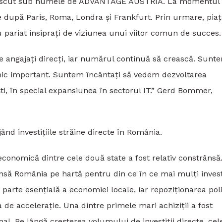
 cunoscut sub numele de ADVANTAGE AUSTRIA. La momentul
me după Paris, Roma, Londra și Frankfurt. Prin urmare, pia
 pariat insiprați de viziunea unui viitor comun de succes.
 angajați direcți, iar numărul continuă să crească. Sunt
ic important. Suntem încântați să vedem dezvoltarea
ti, în special expansiunea în sectorul IT.” Gerd Bommer,
ijând investițiile străine directe în România.
conomică dintre cele două state a fost relativ constrânsă
însă România pe hartă pentru din ce în ce mai mulți invest
 parte esențială a economiei locale, iar repoziționarea poli
de accelerație. Una dintre primele mari achiziții a fost
nal. Pe lângă creșterea volumului de investiții directe, cel