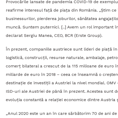
Provocările lansate de pandemia COVID-19 de exemplu nu
reafirme interesul față de piața din România. „Știm ce î
businessurilor, pierderea joburilor, sănătatea angajați
muncă. Suntem puternici. [..] Avem un rol important î
declarat Sergiu Manea, CEO, BCR (Erste Group).
În prezent, companiile austriece sunt lideri de piață 
logistică, construcții, resurse naturale, ambalaje, petro
comerț bilateral a crescut de la 115 milioane de euro î
miliarde de euro în 2018 – ceea ce înseamnă o creșter
destinație de investiții a Austriei la nivel mondial. O
ISD-uri ale Austriei de până în prezent. Acestea sunt d
evoluția constantă a relației economice dintre Austria 
„Anul 2020 este un an în care sărbătorim 70 de ani de 