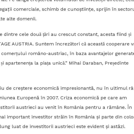
elegații comerciale, schimb de cunoștiințe, sprijin în sector
te alte domenii.
e dintre cele două țări au crescut constant, acesta fiind și
NTAGE AUSTRIA. Suntem încrezători că această cooperare v
ea comerțului româno-austriac, în baza avantajelor generat
și apartenența la piața unică.” Mihai Daraban, Președinte
u de creștere economică impresionantă, nu în ultimul r
 Uniunea Europenă în 2007. Criza economică pe care am
stitorii austrieci au venit în România pentru a rămâne. În
 mai important investitor străin în România și parte din col
g luat de investitorii austrieci este evident și astăzi.