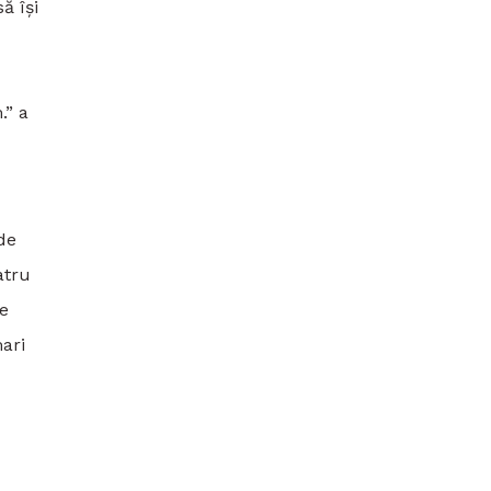
ă își
.” a
 de
atru
re
ari