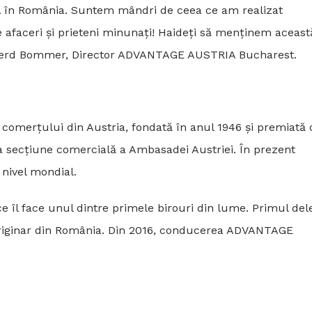
în România. Suntem mândri de ceea ce am realizat
afaceri și prieteni minunați! Haideți să menținem aceast
 Gerd Bommer, Director ADVANTAGE AUSTRIA Bucharest.
merțului din Austria, fondată în anul 1946 și premiată 
a secțiune comercială a Ambasadei Austriei. În prezent
nivel mondial.
ce îl face unul dintre primele birouri din lume. Primul del
 originar din România. Din 2016, conducerea ADVANTAGE