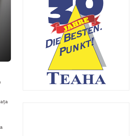
e
iața
 a