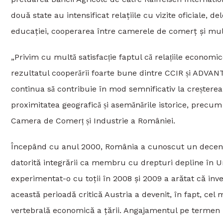
două state au intensificat relațiile cu vizite oficiale, d
educației, cooperarea între camerele de comerț și mul
„Privim cu multă satisfacție faptul că relațiile economic
rezultatul cooperării foarte bune dintre CCIR și ADVA
continua să contribuie în mod semnificativ la creșter
proximitatea geografică și asemănările istorice, precum 
Camera de Comerț și Industrie a României.
Începând cu anul 2000, România a cunoscut un deceni
datorită integrării ca membru cu drepturi depline în
experimentat-o cu toții în 2008 și 2009 a arătat că inve
această perioadă critică Austria a devenit, în fapt, cel
vertebrală economică a țării. Angajamentul pe termen lun