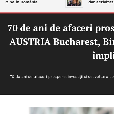
ne în România
dar activitatea r
70 de ani de afaceri pr
AUSTRIA Bucharest, Bir
împli
70 de ani de afaceri prospere, investiții și dezvoltar