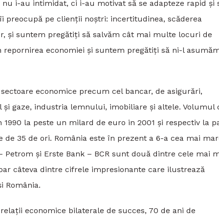
 i-au intimidat, ci i-au motivat să se adapteze rapid și s
i preocupă pe clienții noștri: incertitudinea, scăderea
lor, și suntem pregătiți să salvăm cât mai multe locuri de
n repornirea economiei și suntem pregătiți să ni-l asumăm
în sectoare economice precum cel bancar, de asigurări,
l și gaze, industria lemnului, imobiliare și altele. Volumul
n 1990 la peste un milard de euro in 2001 și respectiv la p
e de 35 de ori. România este în prezent a 6-a cea mai ma
MV – Petrom și Erste Bank – BCR sunt două dintre cele mai m
oar câteva dintre cifrele impresionante care ilustrează
și România.
relații economice bilaterale de succes, 70 de ani de