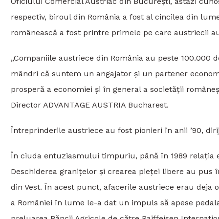
Oficiului Comercial Austriac din București, astăzi
respectiv, biroul din România a fost al cincilea din lu
românească a fost printre primele pe care austriecii au
„Companiile austriece din România au peste 100.000 de
mândri că suntem un angajator și un partener econom
prosperă a economiei și în general a societății româneș
Director ADVANTAGE AUSTRIA Bucharest.
Întreprinderile austriece au fost pionieri în anii ’90, dir
În ciuda entuziasmului timpuriu, până în 1989 relația e
Deschiderea granițelor și crearea pieței libere au pus 
din Vest. În acest punct, afacerile austriece erau deja o
a României în lume le-a dat un impuls să apese pedala 
preluarea Băncii Agricole de către Raiffeisen Internatio