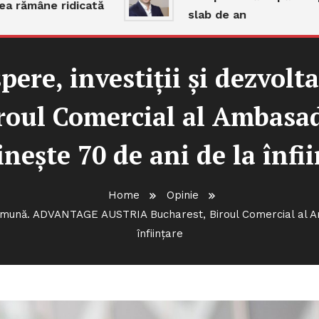
ămâne ridicată
slab de an
ospere, investiții și dezv
oul Comercial al Ambasad
nește 70 de ani de la înfi
Home
Opinie
e comună. ADVANTAGE AUSTRIA Bucharest, Biroul Comercial al Am
înființare