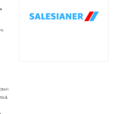
ța
em
.
itori
tică
e