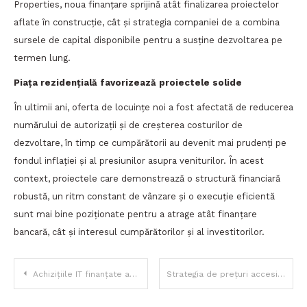
Properties, noua finanțare sprijină atât finalizarea proiectelor
aflate în construcție, cât și strategia companiei de a combina
sursele de capital disponibile pentru a susține dezvoltarea pe
termen lung.
Piața rezidențială favorizează proiectele solide
În ultimii ani, oferta de locuințe noi a fost afectată de reducerea
numărului de autorizații și de creșterea costurilor de
dezvoltare, în timp ce cumpărătorii au devenit mai prudenți pe
fondul inflației și al presiunilor asupra veniturilor. În acest
context, proiectele care demonstrează o structură financiară
robustă, un ritm constant de vânzare și o execuție eficientă
sunt mai bine poziționate pentru a atrage atât finanțare
bancară, cât și interesul cumpărătorilor și al investitorilor.
Navigare
Achizițiile IT finanțate au crescut cu peste 200%
Strategia de prețuri accesibile consolidează poziția Lidl
în