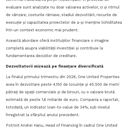
evaluare sunt analizate nu doar valoarea activelor, ci și ritmul
de vânzare, costurile rămase, stadiul dezvoltării, riscurile de
execuție și capacitatea proiectelor de a-și menține lichiditatea
într-un context economic mai prudent.
Această abordare oferă instituțiilor financiare o imagine
completă asupra viabilității investiției și contribuie la
fundamentarea deciziilor de creditare.
Dezvoltatorii mizează pe finanțare diversificată
La finalul primului trimestru din 2026, One United Properties
avea în dezvoltare peste 4.150 de locuințe și 45.500 de metri
pătrați de spații comerciale și de birouri, cu o valoare brută
estimată de peste 1,6 miliarde de euro. Compania a raportat,
totodată, un indicator loan-to-value de 34%, sub nivelul
înregistrat la sfârșitul anului precedent.
Potrivit Andrei Hanu, Head of Financing în cadrul One United