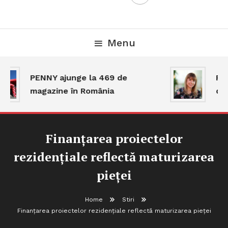
Menu
PENNY ajunge la 469 de
Pia
magazine în România
dar
Finanțarea proiectelor
rezidențiale reflectă maturizarea
pieței
Home
Stiri
Finanțarea proiectelor rezidențiale reflectă maturizarea pieței