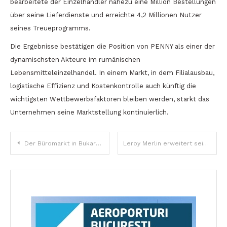
bearbeitete der Einzelhändler nahezu eine Million Bestellungen
über seine Lieferdienste und erreichte 4,2 Millionen Nutzer
seines Treueprogramms.
Die Ergebnisse bestätigen die Position von PENNY als einer der
dynamischsten Akteure im rumänischen
Lebensmitteleinzelhandel. In einem Markt, in dem Filialausbau,
logistische Effizienz und Kostenkontrolle auch künftig die
wichtigsten Wettbewerbsfaktoren bleiben werden, stärkt das
Unternehmen seine Marktstellung kontinuierlich.
Beitragsnavigation
Der Büromarkt in Bukarest erholt sich langsam: Die Nachfrage steigt, bleibt jedoch unter dem Vorkrisenniveau
Leroy Merlin erweitert sein Logistikzentrum in CTPark Bucharest West auf 48.500 m²