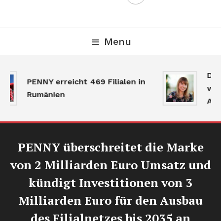
Menu
Der
PENNY erreicht 469 Filialen in
verl
Rumänien
Akti
PENNY überschreitet die Marke
von 2 Milliarden Euro Umsatz und
kündigt Investitionen von 3
Milliarden Euro für den Ausbau
des Filialnetzes bis 2035 an