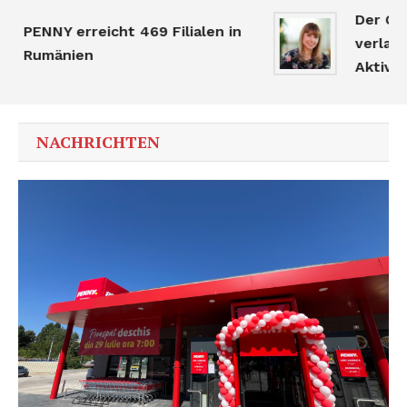
Der Grund
PENNY erreicht 469 Filialen in
verlangsam
Rumänien
Aktivität b
NACHRICHTEN