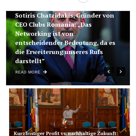
INTERVIEW
 von
Tudor Popp, Founding Partner
Hotspot Workhub: „Der Anteil
flexibler Arbeitsplätze wird in de
a es
kommenden Jahren von den
wenigen Prozentsätzen heute au
etwa 10 bis 20 Prozent steigen”
READ MORE
Kurzfristiger Profit vs. nachhaltige Zukunft: