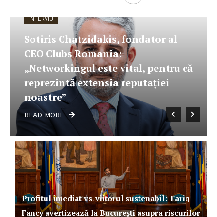
INTERVIU
Tudor Popp, Founding Part
ndator al
Hotspot Workhub: „Ponder
spațiilor de lucru flexibile v
l, pentru că
de la cele câteva procente 
utației
astăzi la aproximativ 10 – 2
următorii ani”
READ MORE
Profitul imediat vs. viitorul sustenabil: Tariq
Fancy avertizează la București asupra riscurilor