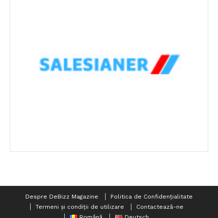
Despre DeBizz Magazine
Politica de Confidențialitate
Termeni și condiții de utilizare
Contactează-ne
Română
Deutsch