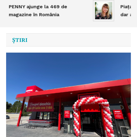
PENNY ajunge la 469 de
Piața tere
magazine în România
dar activi
ȘTIRI