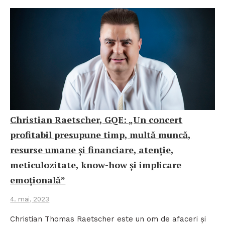
Christian Raetscher, GQE: „Un concert
profitabil presupune timp, multă muncă,
resurse umane și financiare, atenție,
meticulozitate, know-how și implicare
emoțională”
4. mai, 2023
Christian Thomas Raetscher este un om de afaceri și