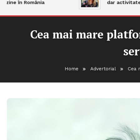
 în România
dar activitatea răm
Cea mai mare platf
ser
Home
Advertorial
Cea 