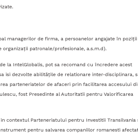
izate.
al managerilor de firma, a persoanelor angajate în poziții
e organizații patronale/profesionale, a.s.m.d).
 de la IntelGlobalis, pot sa recomand cu încredere acest
si dezvolte abilitățile de relationare inter-disciplinara, s
ea parteneriatelor de afaceri prin facilitarea accesului di
lescu, fost Presedinte al Autoritatii pentru Valorificarea
n contextul Parteneriatului pentru Investitii Transilvania 
 instrument pentru salvarea companiilor romanesti afecta