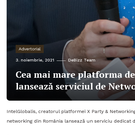
Advertorial
3. noiembrie, 2021
DeBizz Team
Cea mai mare platforma d
lansează serviciul de Netw
IntelGlobalis, creatorul platformei X Party & Network
networking din România lansează un serviciu dedicat 