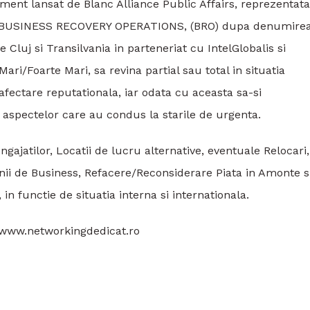
ment lansat de Blanc Alliance Public Affairs, reprezentat
t BUSINESS RECOVERY OPERATIONS, (BRO) dupa denumire
de Cluj si Transilvania in parteneriat cu IntelGlobalis si
i/Foarte Mari, sa revina partial sau total in situatia
i afectare reputationala, iar odata cu aceasta sa-si
spectelor care au condus la starile de urgenta.
ajatilor, Locatii de lucru alternative, eventuale Relocari,
inii de Business, Refacere/Reconsiderare Piata in Amonte s
 in functie de situatia interna si internationala.
ul www.networkingdedicat.ro