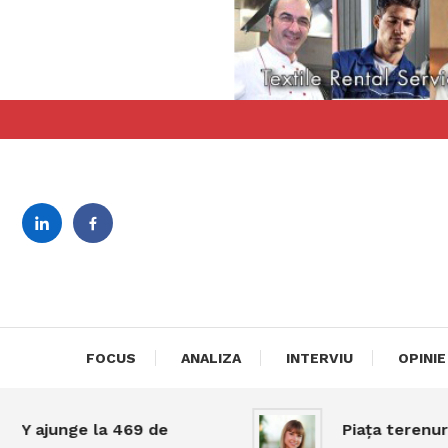
Skip
To
Content
revista bilingva de busin
DeBiz
FOCUS
ANALIZA
INTERVIU
OPINIE
unge la 469 de
Piața terenurilor în