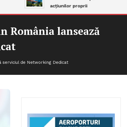
acțiunilor proprii
in România lansează
icat
serviciul de Networking Dedicat