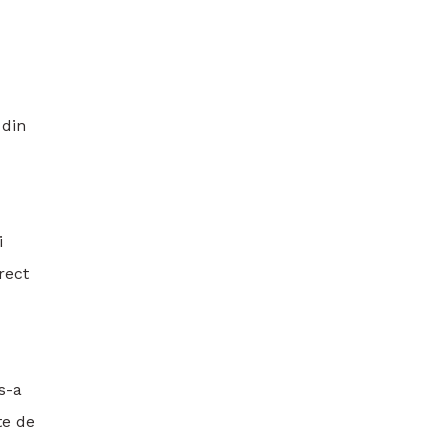
 din
i
rect
s-a
te de