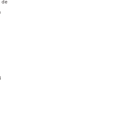
a de
a
i