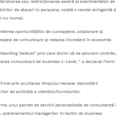
nterzicerea sau restricționarea severă al evenimentelor de
nirilor de afaceri în persoana, există o nevoie stringentă 
si nu numai.
hiderea oportunităților de cunoaștere, colaborare și
analele de comunicare și redarea încrederii în economie.
“Networking Dedicat” prin care dorim să ne aducem contribu
tarea comunicarii de business C-Level. “ a declarat Florin
firme prin scurtarea timpului necesar dezvoltării
or de achiziție a clienților/furnizorilor.
rma unui pachet de servicii personalizate de consultanță 
te, antrenamentul managerilor în tactici de business