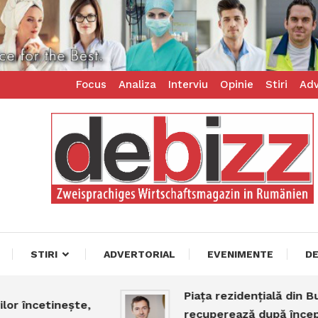
Focus
Analiza
Interviu
Opinie
Stiri
Adv
ess – zweisprachiges Businessmagazin
z
STIRI
ADVERTORIAL
EVENIMENTE
D
Piața rezidențială din Bucureș
cetinește,
recuperează după începutul