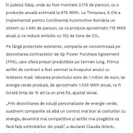
în județul Sălaj, unde au fost montate 2.176 de panouri, cu o
producție anuală estimată la 976 MWh. La Timișoara, E.ON a
implementat pentru Continental Automotive România un
sistem cu 1.440 de panouri, ce va produce aproximativ 715 MWh
anual și va reduce emisiile cu 152 de tone de CO₂.
Pe lângă proiectele existente, compania se concentrează pe
dezvoltarea contractelor de tip Power Purchase Agreement
(PPA), care oferă prețuri predictibile pe termen lung. Primul
astfel de contract a fost semnat la începutul anului cu
Webasto Arad. Valoarea proiectului este de 1 milion de euro, iar
energia verde produsă, de aproximativ 1.530 MWh anual, va fi
livrată timp de 15 ani la un preț fix, ajustat anual.
„Prin dezvoltarea de soluții personalizate de energie verde,
susținem companiile să aibă un control mai bun al costurilor cu
energia, devenind mai competitive și astfel mai pregătite să
facă față schimbărilor din piață”, a declarat Claudia Griech,