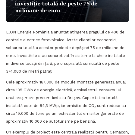
investiție totală de peste 75 de
milioane de euro
E.ON Energie România a anunțat atingerea pragului de 400 de
centrale electrice fotovoltaice livrate clienților economici,
valoarea totală a acestor proiecte depășind 75 de milioane de
euro. Investițiile s-au concretizat în sisteme la cheie instalate
în diverse locații din țară, pe o suprafață cumulată de peste
374.000 de metri pătrați.
Cele aproximativ 187.000 de module montate generează anual
circa 105 GWh de energie electrică, echivalentul consumului
unui oraș mare precum Iași sau Brașov. Capacitatea totală
instalată este de 84,3 MWp, iar emisiile de CO₂ sunt reduse cu
circa 19.000 de tone pe an, echivalentul emisiilor generate de
aproximativ 10.000 de autoturisme pe benzină.
Un exemplu de proiect este centrala realizată pentru Cemacon,