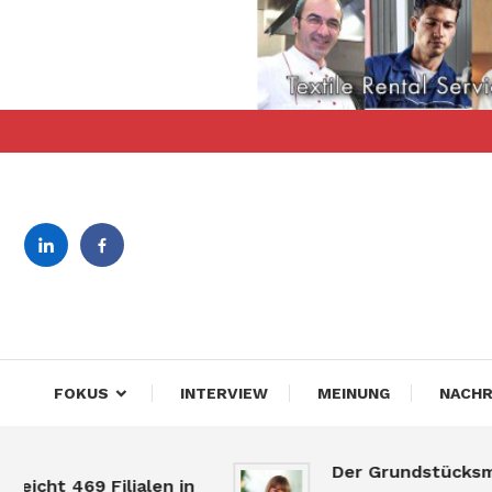
Skip
To
Content
revista bilingva de busin
DeBiz
FOKUS
INTERVIEW
MEINUNG
NACHR
Der Grundstücksmarkt
 469 Filialen in