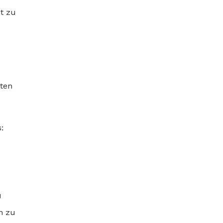
t zu
ten
:
U
n zu