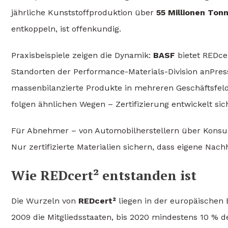
jährliche Kunststoffproduktion über
55 Millionen Ton
entkoppeln, ist offenkundig.
Praxisbeispiele zeigen die Dynamik:
BASF
bietet REDcer
Standorten der Performance-Materials-Division anPre
massenbilanzierte Produkte in mehreren Geschäftsfel
folgen ähnlichen Wegen – Zertifizierung entwickelt s
Für Abnehmer – von Automobilherstellern über Konsum
Nur zertifizierte Materialien sichern, dass eigene Nach
Wie REDcert² entstanden ist
Die Wurzeln von
REDcert²
liegen in der europäischen E
2009 die Mitgliedsstaaten, bis 2020 mindestens 10 % d