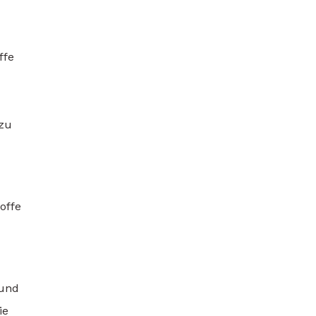
ffe
 zu
offe
und
ie