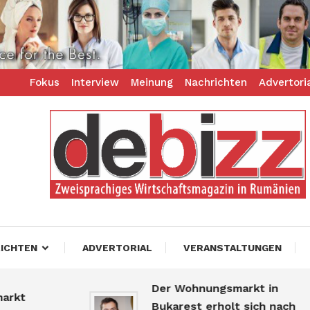
Fokus
Interview
Meinung
Nachrichten
Advertori
ess – zweisprachiges Businessmagazin
z
ICHTEN
ADVERTORIAL
VERANSTALTUNGEN
Der Wohnungsmarkt in
Bukarest erholt sich nach