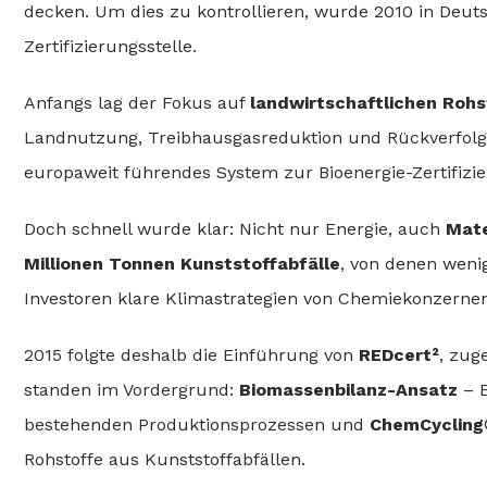
decken. Um dies zu kontrollieren, wurde 2010 in Deut
Zertifizierungsstelle.
Anfangs lag der Fokus auf
landwirtschaftlichen Rohs
Landnutzung, Treibhausgasreduktion und Rückverfolgba
europaweit führendes System zur Bioenergie-Zertifizie
Doch schnell wurde klar: Nicht nur Energie, auch
Mate
Millionen Tonnen Kunststoffabfälle
, von denen wenige
Investoren klare Klimastrategien von Chemiekonzernen
2015 folgte deshalb die Einführung von
REDcert²
, zug
standen im Vordergrund:
Biomassenbilanz-Ansatz
– E
bestehenden Produktionsprozessen und
ChemCycling
Rohstoffe aus Kunststoffabfällen.