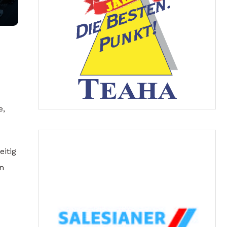
e,
itig
en