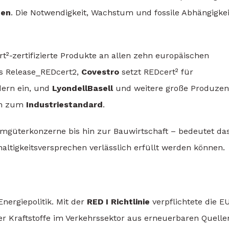
nen
. Die Notwendigkeit, Wachstum und fossile Abhängigkei
t²-zertifizierte Produkte an allen zehn europäischen
ss Release_REDcert2,
Covestro
setzt REDcert² für
dern ein, und
LyondellBasell
und weitere große Produzen
ich zum
Industriestandard
.
güterkonzerne bis hin zur Bauwirtschaft – bedeutet das
haltigkeitsversprechen verlässlich erfüllt werden können.
nergiepolitik. Mit der
RED I Richtlinie
verpflichtete die E
er Kraftstoffe im Verkehrssektor aus erneuerbaren Quelle