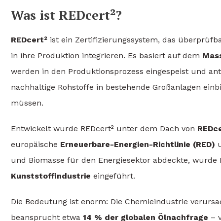
Was ist REDcert²?
REDcert²
ist ein Zertifizierungssystem, das überprü
in ihre Produktion integrieren. Es basiert auf dem
Mass
werden in den Produktionsprozess eingespeist und ant
nachhaltige Rohstoffe in bestehende Großanlagen einbi
müssen.
Entwickelt wurde REDcert² unter dem Dach von
REDc
europäische
Erneuerbare-Energien-Richtlinie (RED)
u
und Biomasse für den Energiesektor abdeckte, wurde R
Kunststoffindustrie
eingeführt.
Die Bedeutung ist enorm: Die Chemieindustrie verurs
beansprucht etwa
14 % der globalen Ölnachfrage
– v