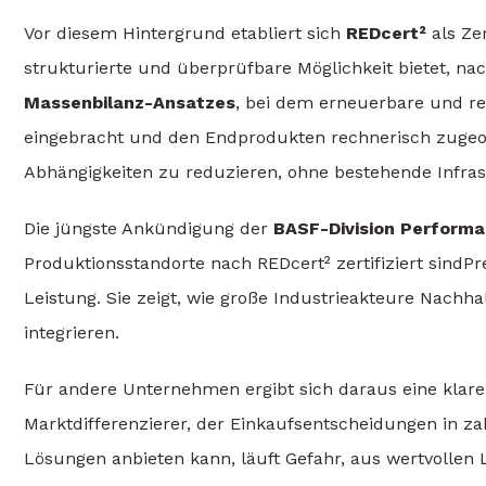
Vor diesem Hintergrund etabliert sich
REDcert²
als Ze
strukturierte und überprüfbare Möglichkeit bietet, na
Massenbilanz-Ansatzes
, bei dem erneuerbare und re
eingebracht und den Endprodukten rechnerisch zugeord
Abhängigkeiten zu reduzieren, ohne bestehende Infr
Die jüngste Ankündigung der
BASF-Division Performa
Produktionsstandorte nach REDcert² zertifiziert sindP
Leistung. Sie zeigt, wie große Industrieakteure Nachhalt
integrieren.
Für andere Unternehmen ergibt sich daraus eine klare 
Marktdifferenzierer, der Einkaufsentscheidungen in zah
Lösungen anbieten kann, läuft Gefahr, aus wertvollen