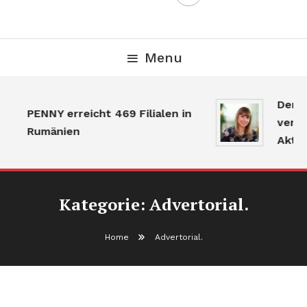
Menu
Der Gr
PENNY erreicht 469 Filialen in
verlang
Rumänien
Aktivit
Kategorie:
Advertorial.
Home
Advertorial.