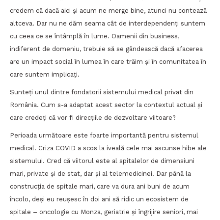
credem că dacă aici și acum ne merge bine, atunci nu contează
altceva. Dar nu ne dăm seama cât de interdependenți suntem
cu ceea ce se întâmplă în lume. Oamenii din business,
indiferent de domeniu, trebuie să se gândească dacă afacerea
are un impact social în lumea în care trăim și în comunitatea în
care suntem implicați.
Sunteți unul dintre fondatorii sistemului medical privat din
România. Cum s-a adaptat acest sector la contextul actual și
care credeți că vor fi direcțiile de dezvoltare viitoare?
Perioada următoare este foarte importantă pentru sistemul
medical. Criza COVID a scos la iveală cele mai ascunse hibe ale
sistemului. Cred că viitorul este al spitalelor de dimensiuni
mari, private și de stat, dar și al telemedicinei. Dar până la
construcția de spitale mari, care va dura ani buni de acum
încolo, deși eu reușesc în doi ani să ridic un ecosistem de
spitale – oncologie cu Monza, geriatrie și îngrijire seniori, mai