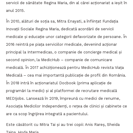
servicii de sănătate Regina Maria, din al cărei acționariat a ieșit în
anul 2015.
În 2010, alături de soția sa, Mitra Enayati, a înființat Fundația
Inovații Sociale Regina Maria, dedicată acordării de servicii
medicale și educație unor categorii defavorizate de persoane. În
2016 reintră pe piața serviciilor medicale, devenind acționar
principal la Intermedicas, o companie de concierge medical și
second opinion, la MedicHub – companie de comunicare
medicală. În 2017 achiziționează pentru MedicHub revista Viața
Medicală – cea mai importantă publicație de profil din România.
În 2018 intră în acționariatul Docbook (prima aplicație de
programări la medic) și al platformei de recrutare medicală
MEDIjobs. Lansează în 2019, împreună cu medici de renume,
Asociația Medicilor Independenți, o rețea de clinici și cabinete ce
are ca scop îngrijirea integrată a pacientului.
Este căsătorit cu Mitra Tai și au trei copii: Anis Rareș, Sheida
Taina, Hoda Maria.