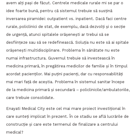
avem alți pași de făcut. Centrele medicale rurale mi se par o
idee foarte bună, pentru că sistemul trebuie să susțină
inversarea piramidei: outpatient vs. inpatient. Dacă faci centre
rurale, policlinici de stat, de exemplu, dacă dezvolţi şi o secţie
de urgenţă, atunci spitalele orăşeneşti ar trebui să se
desființeze sau să se redefinească. Soluția nu este să ai spitale
orășenești multidisciplinare. Problema în sănătate nu este
numai infrastructura. Guvernul trebuie să investească în
medicina primară, în pregătirea medicilor de familie şi în timpul
acordat pacienţilor. Mai puţini pacienţi, dar cu responsabilităţi
mai mari faţă de aceştia. Problema în sistemul sanitar începe
de la medicina primară şi secundară – policlinicile/ambulatoriile,
care trebuie consolidate.
Enayati Medical City este cel mai mare proiect investițional în
care sunteți implicat în prezent. În ce stadiu se află lucrările de
construcție și care este termenul de finalizare a centrului
medical?