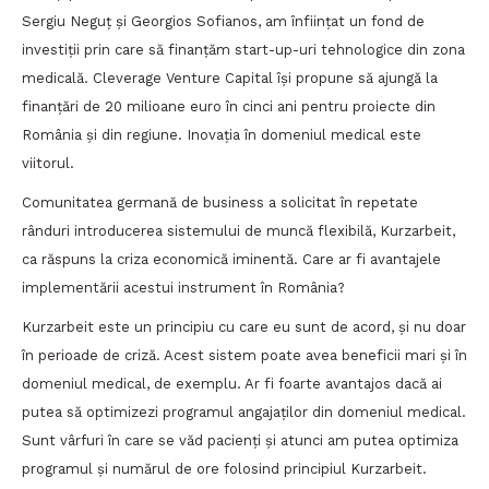
Sergiu Neguţ şi Georgios Sofianos, am înființat un fond de
investiții prin care să finanțăm start-up-uri tehnologice din zona
medicală. Cleverage Venture Capital îşi propune să ajungă la
finanţări de 20 milioane euro în cinci ani pentru proiecte din
România şi din regiune. Inovația în domeniul medical este
viitorul.
Comunitatea germană de business a solicitat în repetate
rânduri introducerea sistemului de muncă flexibilă, Kurzarbeit,
ca răspuns la criza economică iminentă. Care ar fi avantajele
implementării acestui instrument în România?
Kurzarbeit este un principiu cu care eu sunt de acord, și nu doar
în perioade de criză. Acest sistem poate avea beneficii mari și în
domeniul medical, de exemplu. Ar fi foarte avantajos dacă ai
putea să optimizezi programul angajaților din domeniul medical.
Sunt vârfuri în care se văd pacienți și atunci am putea optimiza
programul și numărul de ore folosind principiul Kurzarbeit.