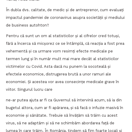
În dubla dvs. calitate, de medic și de antreprenor, cum evaluați
impactul pandemiei de coronavirus asupra societății și mediului
de business autohton?
Pentru că sunt un om al statisticilor și al cifrelor cred totuși,
fără a încerca să micșorez ce se întâmplă, că reacția a fost prea
vehementă și ca urmare vom resimți efecte medicale pe
termen lung și în număr mult mai mare decât al statisticilor
victimelor cu Covid. Asta dacă nu punem la socoteală și
efectele economice, distrugerea brută a unor ramuri ale
economiei. Și acestea vor avea consecințe medicale grave în
viitor. Singurul lucru care
ne-ar putea ajuta ar fi ca Guvernul să intervină acum, să ia din
bugetul altora, cum ar fi apărarea, și să facă o infuzie masivă în
economie și sănătate. Trebuie să învățăm să trăim cu acest
virus, să ne adaptăm și să ne schimbăm abordarea față de
lumea în care trăim. În România, tindem să fim foarte locali și