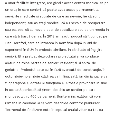
a unor facilități integrate, am gândit acest centru medical ca pe
un oraș în care seniorii să poate avea acces permanent la
serviciile medicale și sociale de care au nevoie, fie că sunt
independenți sau asistați medical, că au nevoie de recuperare
sau paliație, că au nevoie doar de socializare sau de un mediu în
care să trăiască demn. În 2018 am avut norocul să îl cunosc pe
Dan Doroftei, care se întorcea în România după 12 ani de
experiență în SUA în proiecte similare, în sănătate și îngrijire
seniori. El a preluat dezvoltarea proiectului și va conduce
alături de mine partea de seniori: rezidențial și spital de
geriatrie. Proiectul este azi în fază avansată de construcție, în
octombrie-noiembrie clădirea va fi finalizată, iar din ianuarie va
fi operațională, dotată și funcțională. A fost o provocare în sine
în această perioadă să ținem deschis un șantier pe care
muncesc zilnic 400 de oameni. Suntem încrezători că vom
rămâne în calendar și că vom deschide conform planurilor.
Termenul de finalizare este începutul anului viitor cu tot cu