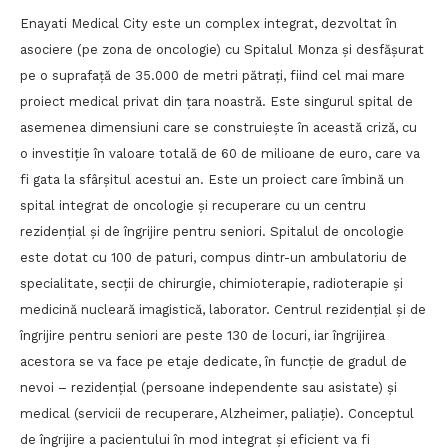
Enayati Medical City este un complex integrat, dezvoltat în
asociere (pe zona de oncologie) cu Spitalul Monza și desfășurat
pe o suprafață de 35.000 de metri pătrați, fiind cel mai mare
proiect medical privat din țara noastră. Este singurul spital de
asemenea dimensiuni care se construiește în această criză, cu
o investiție în valoare totală de 60 de milioane de euro, care va
fi gata la sfârșitul acestui an. Este un proiect care îmbină un
spital integrat de oncologie și recuperare cu un centru
rezidențial și de îngrijire pentru seniori. Spitalul de oncologie
este dotat cu 100 de paturi, compus dintr-un ambulatoriu de
specialitate, secții de chirurgie, chimioterapie, radioterapie și
medicină nucleară imagistică, laborator. Centrul rezidențial și de
îngrijire pentru seniori are peste 130 de locuri, iar îngrijirea
acestora se va face pe etaje dedicate, în funcție de gradul de
nevoi – rezidențial (persoane independente sau asistate) și
medical (servicii de recuperare, Alzheimer, paliație). Conceptul
de îngrijire a pacientului în mod integrat și eficient va fi