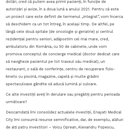
dotări, cred că putem avea primii pacienți, în funcție de
autorizări și avize, în a doua lună a anului 2021. Pentru că este
un proiect care este definit de termenul „integrat”, vom încerca
să deschidem ca un tot întreg, în același timp. De altfel, pe
lângă cele două spitale (de oncologie și geriatrie) și centrul
rezidențial pentru seniori, adăpostim cel mai mare, cred,
ambulatoriu din România, cu 50 de cabinete, unde vom
promova conceptul de concierge medical (doctor dedicat care
să navigheze pacientul pe tot traseul său medical), un
restaurant, o sală de conferințe, centru de recuperare fizio-
kineto cu piscină, magazine, capelă și multe grădini
spectaculoase gândite să aducă lumină și culoare.
Ce alte investiții aveți în derulare sau pregătiți pentru perioada
următoare?
Deocamdată îmi consolidez actualele investiții, Enayati Medical
City îmi consumă resurse semnificative, dar, de exemplu, alături
de alți patru investitori – Voicu Oprean, Alexandru Popescu,