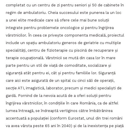
completat cu un centru de zi pentru seniori și 50 de cabinete în
regim de ambulatoriu. Cheia succesului este punerea la un loc
a unei elite medicale care să ofere cele mai bune soluții
integrate pentru problemele oncologice și pentru îngrijirea
vârstnicilor. În ceea ce privește componenta medicală, proiectul
include un spațiu ambulatoriu generos de geriatrie cu multiple
specialități, centru de fizioterapie cu piscină de recuperare și
terapie ocupațională. Vârstnicii se mută din casa lor în mare
parte pentru un stil de viață de comoditate, socializare și
siguranță atât pentru ei, cât și pentru familiile lor. Siguranță
care aici este asigurată de un spital cu cinci săli de operații,
secție ATI, imagistică, laborator, precum și medici specialiști de
gardă. Pornind de la nevoia acută de a oferi soluții pentru
îngrijirea vârstnicilor, în condițiile în care România, ca de altfel
lumea întreagă, se îndreaptă vertiginos către îmbătrânirea
accentuată a populației (conform Eurostat, unul din trei români
va avea vârsta peste 65 ani în 2040) și de la inexistența pe piață