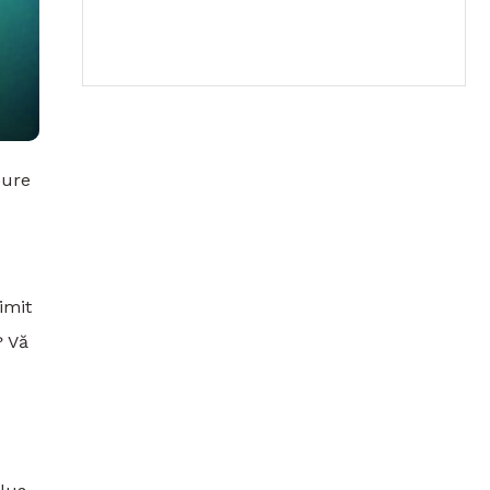
pure
imit
? Vă