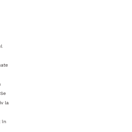
l
sate
a
 Se
v la
 în