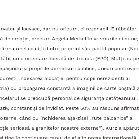
rvator și locvace, dar nu oricum, ci rezonabil! E răbdător,
mă de emoție, precum Angela Merkel în vremurile ei bune,
cârma unei coaliții dintre propriul său partid popular (Nou
tății, cu o orientare liberală de dreapta (FPÖ). Mulți au pe
depășindu-și propriile demersuri politice, uneori controver
curești, indexarea alocației pentru copii nerezidenți ai
tria) cu propagarea constantă a imaginii de carte poștală 
ancelarul se preocupă personal de siguranța cetățeanului.
v, constant și de invidiat. Peste 60% au răspuns afirmati
externe, când cu închiderea așa-zisei „rute balcanice” a
ecție serioasă a granițelor noastre externe“). Kurz a apărut
 ține în continuare capul de afiș în presa internațională.