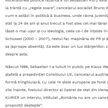
Ascensiunea politică razantă a lui Sebastian Kurz este
la trântă cu „regele soare“, cancelarul socialist Bruno
cum e astăzi în politică & business, unde râvna juvenil
stat la 24 de ani și anul trecut a fost ales cel mai tân
lăsat-o mai ușor și cu ideologia, ceea ce-i de înțeles 
Schüssel (2000 – 2007), restul fac mașinăria de PR și d
sa (aproape absentă). Ea este doar un lux stânjenitor, 
despre asta.
Născut 1986, Sebastian l-a tutuit în public pe Klaus 
ștafetă a președinției Consiliului UE, cancelarul austri
formă tringhiulară, cu cele 14 stele europene pe fond a
zile înainte, fostului director al Operei de stat din Vie
KURIER un interviu, intitulat „România nu are un cance
propoziții deștepte“.