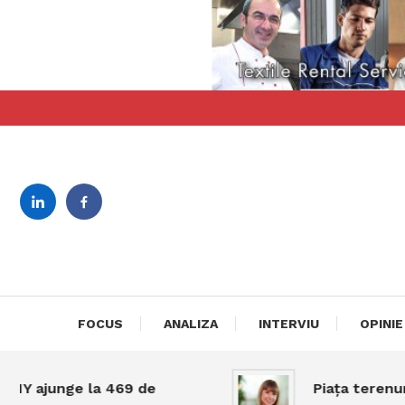
Skip
To
Content
revista bilingva de busin
DeBiz
FOCUS
ANALIZA
INTERVIU
OPINIE
nge la 469 de
Piața terenurilor înc