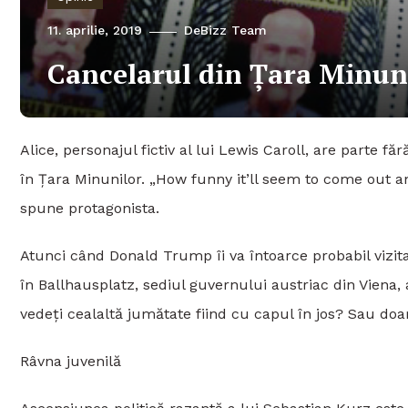
11. aprilie, 2019
DeBizz Team
Cancelarul din Țara Minun
Alice, personajul fictiv al lui Lewis Caroll, are parte f
în Țara Minunilor. „How funny it’ll seem to come out 
spune protagonista.
Atunci când Donald Trump îi va întoarce probabil vizita 
în Ballhausplatz, sediul guvernului austriac din Viena, 
vedeți cealaltă jumătate fiind cu capul în jos? Sau doa
Râvna juvenilă