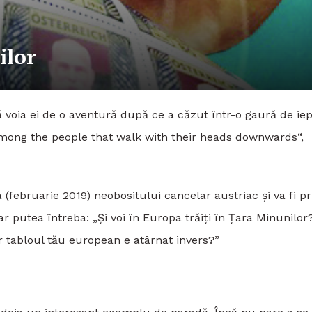
ilor
ără voia ei de o aventură după ce a căzut într-o gaură de ie
among the people that walk with their heads downwards“,
(februarie 2019) neobositului cancelar austriac și va fi pr
ar putea întreba: „Și voi în Europa trăiți în Țara Minunilor
r tabloul tău european e atârnat invers?”