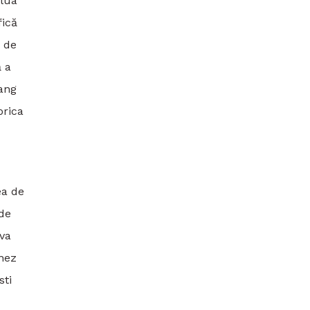
 lua
fică
r de
ă a
gang
orica
ea de
 de
eva
enez
sti