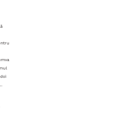
lă
e
entru
cumva
imul
 doi
e…
u