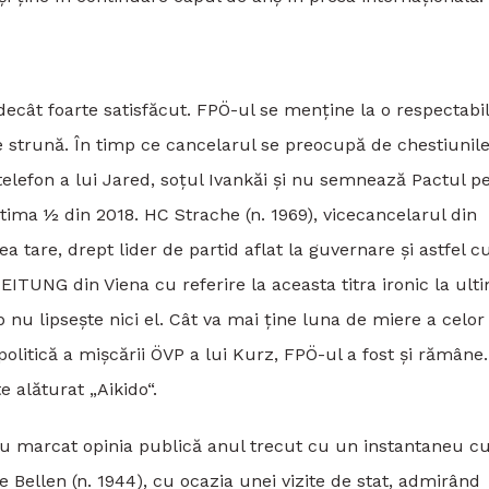
 decât foarte satisfăcut. FPÖ-ul se menține la o respectabi
strună. În timp ce cancelarul se preocupă de chestiunil
elefon a lui Jared, soțul Ivankăi și nu semnează Pactul p
ltima ½ din 2018. HC Strache (n. 1969), vicecancelarul din
a tare, drept lider de partid aflat la guvernare și astfel 
ITUNG din Viena cu referire la aceasta titra ironic la ult
nu lipsește nici el. Cât va mai ține luna de miere a celor
 politică a mișcării ÖVP a lui Kurz, FPÖ-ul a fost și rămân
e alăturat „Aikido“.
au marcat opinia publică anul trecut cu un instantaneu c
 Bellen (n. 1944), cu ocazia unei vizite de stat, admirând