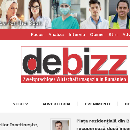
Focus
Analiza
Interviu
Opinie
Stiri
Adv
ess – zweisprachiges Businessmagazin
z
STIRI
ADVERTORIAL
EVENIMENTE
D
Piața rezidențială din București
etinește,
recuperează după începutul