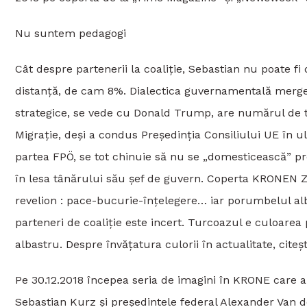
Nu suntem pedagogi
Cât despre partenerii la coaliție, Sebastian nu poate fi
distanță, de cam 8%. Dialectica guvernamentală merge 
strategice, se vede cu Donald Trump, are numărul de t
Migrație, deși a condus Președinția Consiliului UE în u
partea FPÖ, se tot chinuie să nu se „domesticească” pre
în lesa tânărului său șef de guvern. Coperta KRONEN ZE
revelion : pace-bucurie-înțelegere… iar porumbelul alb 
parteneri de coaliție este incert. Turcoazul e culoarea
albastru. Despre învățatura culorii în actualitate, citeșt
Pe 30.12.2018 începea seria de imagini în KRONE care 
Sebastian Kurz și președintele federal Alexander Van de