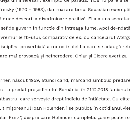
 deja un interesant exemplu de paradă. Încă nu pare a se
 Kreisky (1970 – 1983), dar mai are timp. Sebastian exempli
ă duce deseori la discriminare pozitivă. El a ajuns secreta
ar șef de guvern în funcție din întreaga lume. Apoi de-ndat
în vremurile fb-ului, comparativ de ex. cu cancelarul Wolf
isciplina proverbială a muncii sale! La care se adaugă ret
care mai provoacă și neîncredere. Chiar și Cicero avertiza
Werner, născut 1959, atunci când, marcând simbolic predar
ac i-a predat președintelui României în 21.12.2018 fanionul
lbastru, care servește drept indiciu de întâietate. Cu cât
na, timișoreanul Ioan Holender, i se publica în cotidianul vi
lar Kurz“, despre care Holender completa: „care poate ro