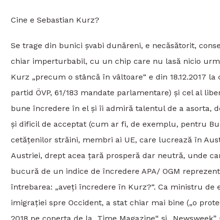
Cine e Sebastian Kurz?
Se trage din bunici șvabi dunăreni, e necăsătorit, conse
chiar imperturbabil, cu un chip care nu lasă nicio ur
Kurz „precum o stâncă în vâltoare“ e din 18.12.2017 la 
partid ÖVP, 61/183 mandate parlamentare) și cel al liber
bune încredere în el și îi admiră talentul de a asorta, 
și dificil de acceptat (cum ar fi, de exemplu, pentru Bu
cetățenilor străini, membri ai UE, care lucrează în Aus
Austriei, drept acea țară prosperă dar neutră, unde c
bucură de un indice de încredere APA/ OGM reprezentati
întrebarea: „aveți încredere în Kurz?“. Ca ministru de 
imigrației spre Occident, a stat chiar mai bine („o prot
2018 pe coperta de la „Time Magazine“ și „Newsweek” și