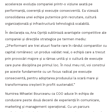
accelereze evoluția companiei printr-o viziune axată pe
performanță, coerență și execuție consecventă. Ea vizează
consolidarea unei echipe puternice prin recrutare, cultură
organizațională și infrastructură tehnologică scalabilă.
În declarația sa, Ana Opriță subliniază avantajele competitive ale
companiei și direcțiile strategice pe termen mediu:
„2Performant are trei atuuri foarte rare în rândul companiilor cu
capital românesc: un produs validat real, o echipă care a trecut
prin provocări majore și a rămas unită și o cultură de execuție
care pune disciplina pe primul loc. În noul meu rol, voi construi
pe aceste fundamente cu un focus radical pe execuție
consecventă, pentru adoptarea produsului la scară mare și
transformarea creșterii în profit sustenabil.”
Numirea Mihaelei Bourceanu ca COO aduce în echipa de
conducere peste două decenii de experiență în comunicare,
marketing și management operațional. Cu un parcurs