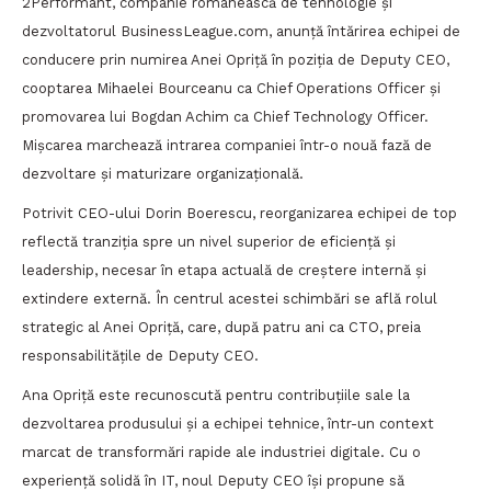
2Performant, companie românească de tehnologie și
dezvoltatorul BusinessLeague.com, anunță întărirea echipei de
conducere prin numirea Anei Opriță în poziția de Deputy CEO,
cooptarea Mihaelei Bourceanu ca Chief Operations Officer și
promovarea lui Bogdan Achim ca Chief Technology Officer.
Mișcarea marchează intrarea companiei într-o nouă fază de
dezvoltare și maturizare organizațională.
Potrivit CEO-ului Dorin Boerescu, reorganizarea echipei de top
reflectă tranziția spre un nivel superior de eficiență și
leadership, necesar în etapa actuală de creștere internă și
extindere externă. În centrul acestei schimbări se află rolul
strategic al Anei Opriță, care, după patru ani ca CTO, preia
responsabilitățile de Deputy CEO.
Ana Opriță este recunoscută pentru contribuțiile sale la
dezvoltarea produsului și a echipei tehnice, într-un context
marcat de transformări rapide ale industriei digitale. Cu o
experiență solidă în IT, noul Deputy CEO își propune să