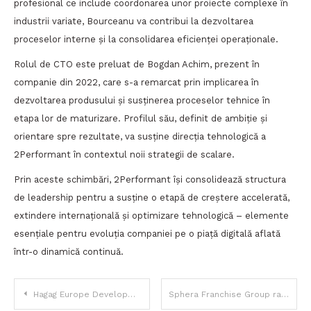
profesional ce include coordonarea unor proiecte complexe în
industrii variate, Bourceanu va contribui la dezvoltarea
proceselor interne și la consolidarea eficienței operaționale.
Rolul de CTO este preluat de Bogdan Achim, prezent în
companie din 2022, care s-a remarcat prin implicarea în
dezvoltarea produsului și susținerea proceselor tehnice în
etapa lor de maturizare. Profilul său, definit de ambiție și
orientare spre rezultate, va susține direcția tehnologică a
2Performant în contextul noii strategii de scalare.
Prin aceste schimbări, 2Performant își consolidează structura
de leadership pentru a susține o etapă de creștere accelerată,
extindere internațională și optimizare tehnologică – elemente
esențiale pentru evoluția companiei pe o piață digitală aflată
într-o dinamică continuă.
Navigare
Hagag Europe Development lansează divizia Hagag Energy în România, cu un plan de investiții de peste 400 de milioane de euro
Sphera Franchise Group raportează vânzări de 1,15 miliarde lei în primele nouă luni din 2025