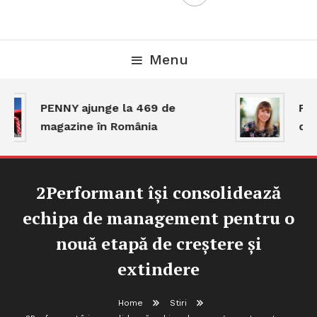
Menu
PENNY ajunge la 469 de
Piaț
magazine în România
dar
2Performant își consolidează
echipa de management pentru o
nouă etapă de creștere și
extindere
Home
Stiri