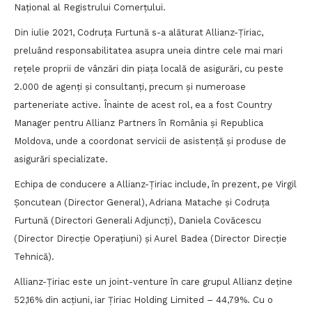
Național al Registrului Comerțului.
Din iulie 2021, Codruța Furtună s-a alăturat Allianz-Țiriac,
preluând responsabilitatea asupra uneia dintre cele mai mari
rețele proprii de vânzări din piața locală de asigurări, cu peste
2.000 de agenți și consultanți, precum și numeroase
parteneriate active. Înainte de acest rol, ea a fost Country
Manager pentru Allianz Partners în România și Republica
Moldova, unde a coordonat servicii de asistență și produse de
asigurări specializate.
Echipa de conducere a Allianz-Țiriac include, în prezent, pe Virgil
Șoncutean (Director General), Adriana Matache și Codruța
Furtună (Directori Generali Adjuncți), Daniela Covăcescu
(Director Direcție Operațiuni) și Aurel Badea (Director Direcție
Tehnică).
Allianz-Țiriac este un joint-venture în care grupul Allianz deține
52,16% din acțiuni, iar Țiriac Holding Limited – 44,79%. Cu o