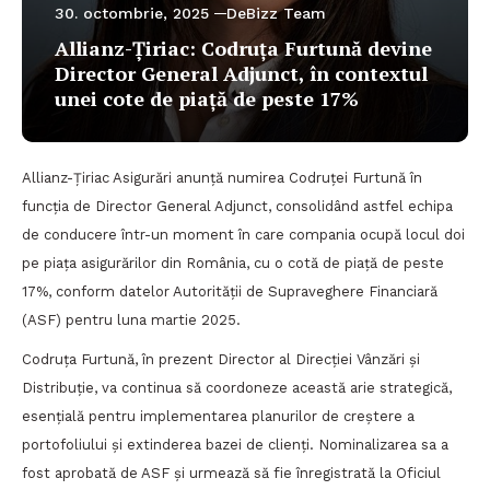
30. octombrie, 2025
DeBizz Team
Allianz-Țiriac: Codruța Furtună devine
Director General Adjunct, în contextul
unei cote de piață de peste 17%
Allianz-Țiriac Asigurări anunță numirea Codruței Furtună în
funcția de Director General Adjunct, consolidând astfel echipa
de conducere într-un moment în care compania ocupă locul doi
pe piața asigurărilor din România, cu o cotă de piață de peste
17%, conform datelor Autorității de Supraveghere Financiară
(ASF) pentru luna martie 2025.
Codruța Furtună, în prezent Director al Direcției Vânzări și
Distribuție, va continua să coordoneze această arie strategică,
esențială pentru implementarea planurilor de creștere a
portofoliului și extinderea bazei de clienți. Nominalizarea sa a
fost aprobată de ASF și urmează să fie înregistrată la Oficiul