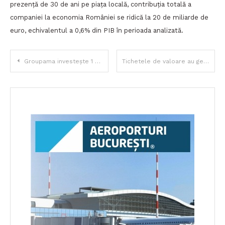
prezență de 30 de ani pe piața locală, contribuția totală a
companiei la economia României se ridică la 20 de miliarde de
euro, echivalentul a 0,6% din PIB în perioada analizată.
Navigare
Groupama investește 1 milion de euro în noul bloc operator pediatric de urgență de la Marie Curie
Tichetele de valoare au generat peste 1,4% din PIB în 2024 și au susținut peste 213.000 de locuri de muncă
în
articole