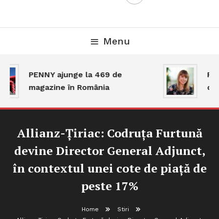
Menu
PENNY ajunge la 469 de
Pia
magazine în România
dar
Allianz-Țiriac: Codruța Furtună
devine Director General Adjunct,
în contextul unei cote de piață de
peste 17%
Home
Stiri