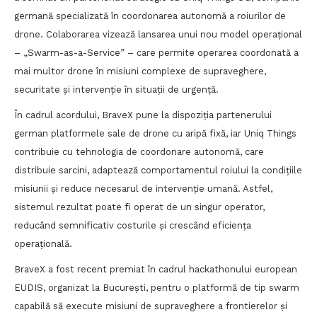
germană specializată în coordonarea autonomă a roiurilor de
drone. Colaborarea vizează lansarea unui nou model operațional
– „Swarm-as-a-Service” – care permite operarea coordonată a
mai multor drone în misiuni complexe de supraveghere,
securitate și intervenție în situații de urgență.
În cadrul acordului, BraveX pune la dispoziția partenerului
german platformele sale de drone cu aripă fixă, iar Uniq Things
contribuie cu tehnologia de coordonare autonomă, care
distribuie sarcini, adaptează comportamentul roiului la condițiile
misiunii și reduce necesarul de intervenție umană. Astfel,
sistemul rezultat poate fi operat de un singur operator,
reducând semnificativ costurile și crescând eficiența
operațională.
BraveX a fost recent premiat în cadrul hackathonului european
EUDIS, organizat la București, pentru o platformă de tip swarm
capabilă să execute misiuni de supraveghere a frontierelor și