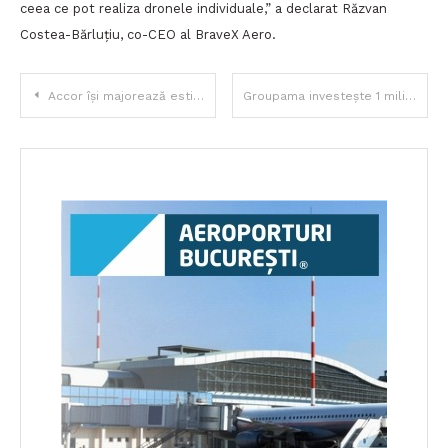
ceea ce pot realiza dronele individuale,” a declarat Răzvan
Costea-Bărluțiu, co-CEO al BraveX Aero.
Navigare
Accor își majorează estimarea de EBITDA, după venituri de 1,37 miliarde euro în T3 2025
Groupama investește 1 milion de euro în noul bloc operator pediatric de urgență de la Marie Curie
în
articole