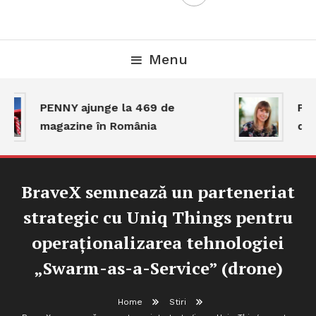
Menu
PENNY ajunge la 469 de
Piaț
magazine în România
dar
BraveX semnează un parteneriat
strategic cu Uniq Things pentru
operaționalizarea tehnologiei
„Swarm-as-a-Service” (drone)
Home
Stiri