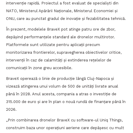
intervenție rapidă. Proiectul a fost evaluat de specialiști din
NATO, Ministerul Apărării Naționale, Ministerul Economiei și
ONU, care au punctat gradul de inovație și fezabilitatea tehnică.
În prezent, modelele BraveX pot atinge patru ore de zbor,
depășind performanțele standard ale dronelor multirotor.
Platformele sunt utilizate pentru aplicații precum
monitorizarea frontierelor, supravegherea obiectivelor critice,
intervenții în caz de calamități și extinderea rețelelor de
comunicații în zone greu accesibile.
BraveX operează o linie de producție lângă Cluj-Napoca și
vizează atingerea unui volum de 500 de unități livrate anual
până în 2028. Anul acesta, compania a atras o investiție de
315.000 de euro și are în plan o nouă rundă de finanțare până în
2026.
„Prin combinarea dronelor BraveX cu software-ul Uniq Things,
construim baza unor operațiuni aeriene care depășesc cu mult