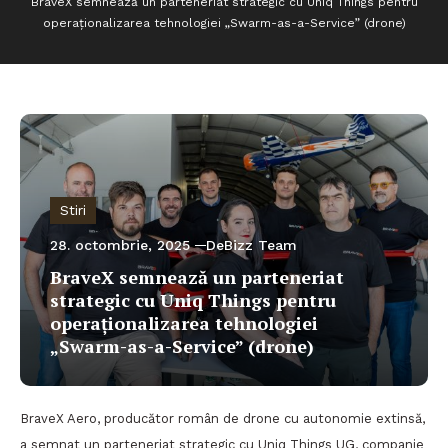
BraveX semnează un parteneriat strategic cu Uniq Things pentru
operaționalizarea tehnologiei „Swarm-as-a-Service” (drone)
Stiri
28. octombrie, 2025
DeBizz Team
BraveX semnează un parteneriat
strategic cu Uniq Things pentru
operaționalizarea tehnologiei
„Swarm-as-a-Service” (drone)
BraveX Aero, producător român de drone cu autonomie extinsă,
a semnat un parteneriat strategic cu Uniq Things UG, companie