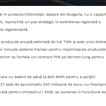
% în proiectul fotovoltaic Gabare din Bulgaria, cu o capaci
, reprezintă un pas strategic în extinderea regională a
ie regenerabilă.
o producție anuală estimată de 0,6 TWh și este unul dintr
e vor include sisteme tracker pentru maximizarea producție
Petrom va încheia un contract PPA pe termen lung pentru
care cu baterii de până la 600 MWh pentru a sprijini
 2027 este de aproximativ 200 milioane de euro, cu finanțar
ficată pentru trimestrul I 2026, iar punerea în funcțiune es