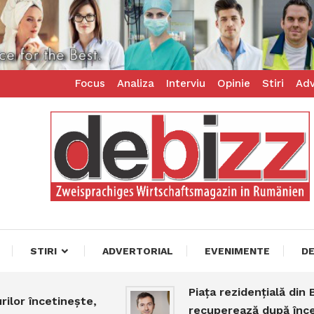
Focus
Analiza
Interviu
Opinie
Stiri
Adv
ess – zweisprachiges Businessmagazin
z
STIRI
ADVERTORIAL
EVENIMENTE
D
Piața rezidențială din Buc
or încetinește,
recuperează după începu