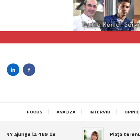
Skip
To
Content
revista bilingva de busin
DeBiz
FOCUS
ANALIZA
INTERVIU
OPINIE
Y ajunge la 469 de
Piața terenuril