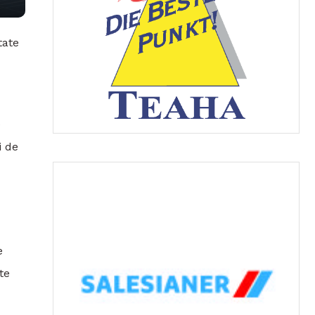
tate
e
i de
e
te