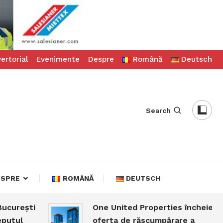
ertorial
Evenimente
Despre
Română
Deutsch
Search
ESPRE
ROMÂNĂ
DEUTSCH
urești
One United Properties încheie
tul
oferta de răscumpărare a