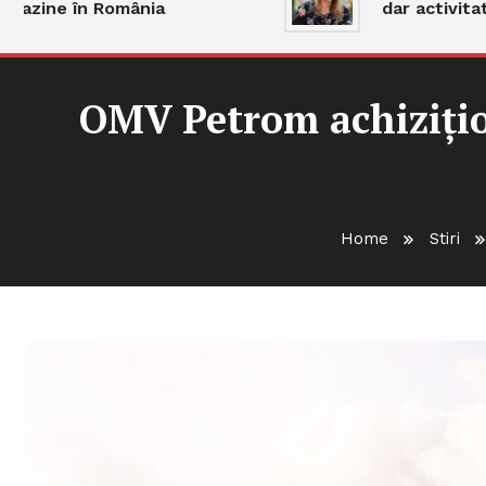
zine în România
dar activitatea
OMV Petrom achizițio
Home
Stiri