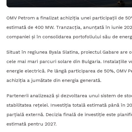
OMV Petrom a finalizat achiziția unei participații de 50
estimată de 400 MW. Tranzacția, anunțată în iunie 2025
companiei și în consolidarea portofoliului său de energ
Situat în regiunea Byala Slatina, proiectul Gabare are 
cele mai mari parcuri solare din Bulgaria. Instalațiil
energie electrică. Pe lângă participarea de 50%, OMV 
achiziția a jumătate din energia generată.
Partenerii analizează și dezvoltarea unui sistem de sto
stabilitatea rețelei. Investiția totală estimată până în
parțială externă. Decizia finală de investiție este plani
estimată pentru 2027.