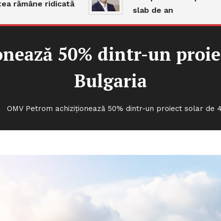
 rămâne ridicată
slab de an
nează 50% dintr-un proie
Bulgaria
OMV Petrom achiziționează 50% dintr-un proiect solar de 