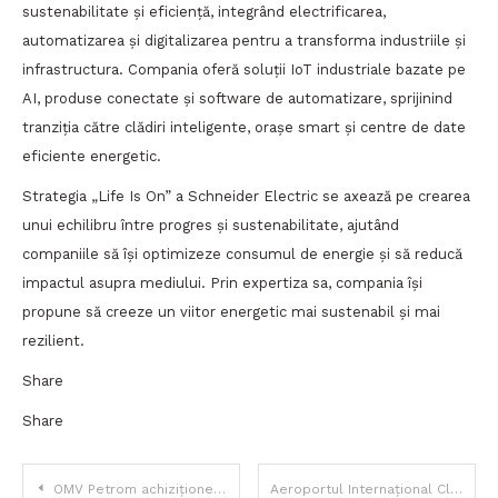
sustenabilitate și eficiență, integrând electrificarea,
automatizarea și digitalizarea pentru a transforma industriile și
infrastructura. Compania oferă soluții IoT industriale bazate pe
AI, produse conectate și software de automatizare, sprijinind
tranziția către clădiri inteligente, orașe smart și centre de date
eficiente energetic.
Strategia „Life Is On” a Schneider Electric se axează pe crearea
unui echilibru între progres și sustenabilitate, ajutând
companiile să își optimizeze consumul de energie și să reducă
impactul asupra mediului. Prin expertiza sa, compania își
propune să creeze un viitor energetic mai sustenabil și mai
rezilient.
Share
Share
Navigare
OMV Petrom achiziționează 62% din energia solară de la DRI în cel mai mare acord PPA din România
Aeroportul Internațional Cluj devine primul din România care utilizează combustibil sustenabil pentru aviație (SAF)