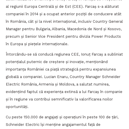
al regiunii Europa Centrală și de Est (CEE). Farcaș s-a alăturat
companiei în 2014 și a ocupat anterior poziții de conducere atât
în România, cât și la nivel internațional, inclusiv Country General
Manager pentru Bulgaria, Albania, Macedonia de Nord și Kosovo,
precum și Senior Vice President pentru divizia Power Products
în Europa și piețele internaționale.
Întorcându-se să conducă regiunea CEE, Ionuț Farcaș a subliniat
potențialul puternic de creștere și inovație, menționând
importanța României ca piață strategică pentru expansiunea
globală a companiei. Lucian Enaru, Country Manager Schneider
Electric România, Armenia și Moldova, a salutat numirea,
evidențiind faptul că experiența extinsă a lui Farcaș în companie
și în regiune va contribui semnificativ la valorificarea noilor
oportunități.
Cu peste 150.000 de angajați și operațiuni în peste 100 de țări,
Schneider Electric își menține angajamentul față de