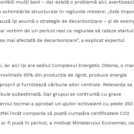
nibili mulți bani – dar există o problemă aici, avertizeaz
chimbările structurale în regiunile miniere: „Este impo
cauză își asumă o strategie de decarbonizare – și de exem
ar vorbim de un pericol real ca regiunea să rateze startul
ea mai afectată de decarbonizare”, a explicat expertul
i, iar aici își are sediul Complexul Energetic Oltenia, o ma
roximativ 95% din producția de lignit, produce energie
 proprii și furnizează cărbune altor centrale. Relevanța sa
rebuie subestimată. Dar grupul se confruntă cu grave
Guvernul tocmai a aprobat un ajutor echivalent cu peste 250
stfel încât compania să poată cumpăra certificatele CO2
ar fi pusă în pericol, a motivat Ministerului Economiei, ca