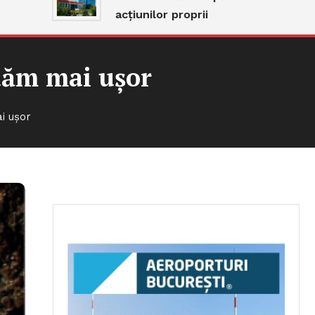
acțiunilor proprii
luăm mai ușor
ai ușor