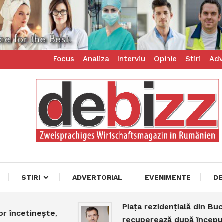
Focus
Analiza
Interviu
Opinie
Stiri
Adv
ess – zweisprachiges Businessmagazin
z
STIRI
ADVERTORIAL
EVENIMENTE
D
Piața rezidențială din Bucureșt
cetinește,
recuperează după începutul