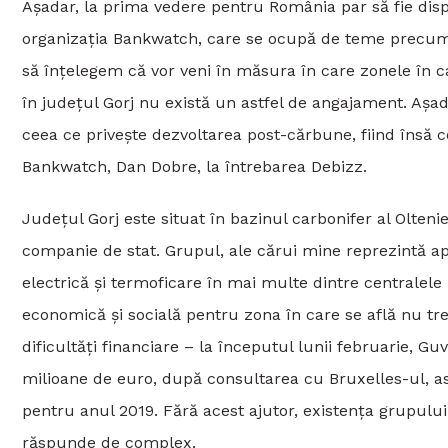
Așadar, la prima vedere pentru România par să fie dispo
organizația Bankwatch, care se ocupă de teme precum s
să înțelegem că vor veni în măsura în care zonele în 
în județul Gorj nu există un astfel de angajament. Așad
ceea ce privește dezvoltarea post-cărbune, fiind însă c
Bankwatch, Dan Dobre, la întrebarea Debizz.
Județul Gorj este situat în bazinul carbonifer al Oltenie
companie de stat. Grupul, ale cărui mine reprezintă ap
electrică și termoficare în mai multe dintre centralele
economică și socială pentru zona în care se află nu t
dificultăți financiare – la începutul lunii februarie, 
milioane de euro, după consultarea cu Bruxelles-ul, a
pentru anul 2019. Fără acest ajutor, existența grupului 
răspunde de complex.