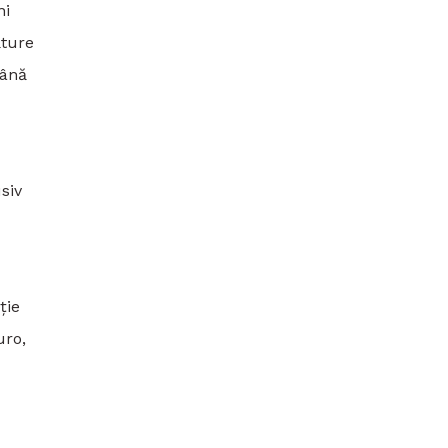
ni
ăture
până
siv
ție
uro,