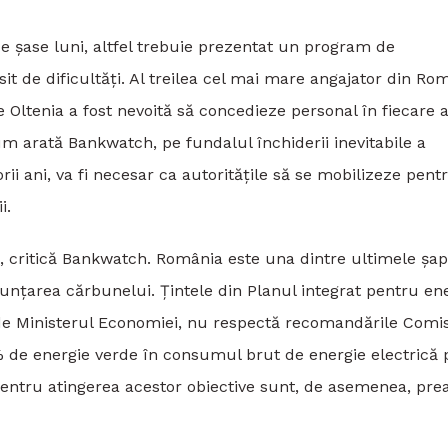
e șase luni, altfel trebuie prezentat un program de
t de dificultăți. Al treilea cel mai mare angajator din Ro
 Oltenia a fost nevoită să concedieze personal în fiecare 
 arată Bankwatch, pe fundalul închiderii inevitabile a
ii ani, va fi necesar ca autoritățile să se mobilizeze pent
i.
, critică Bankwatch. România este una dintre ultimele șap
enunțarea cărbunelui. Țintele din Planul integrat pentru en
 de Ministerul Economiei, nu respectă recomandările Comis
 de energie verde în consumul brut de energie electrică
entru atingerea acestor obiective sunt, de asemenea, pre