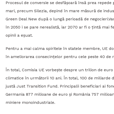
Procesul de conversie se desfășoară însă prea repede 
mari, precum Silezia, depind în mare măsură de indust
Green Deal New după o lungă perioadă de negocieri.Varș
în 2050 i se pare nerealistă, iar 2070 ar fi o țintă mai
opinii a eșuat.
Pentru a mai calma spiritele în statele membre, UE dor
în ameliorarea consecințelor pentru cele peste 40 de r
În total, Comisia UE vorbește despre un trilion de euro (
climatice în următorii 10 ani. În total, 100 de miliard
justă Just Transition Fund. Principalii beneficiari ai fo
Germania 877 milioane de euro și România 757 milioane 
miniere monoindustriale.