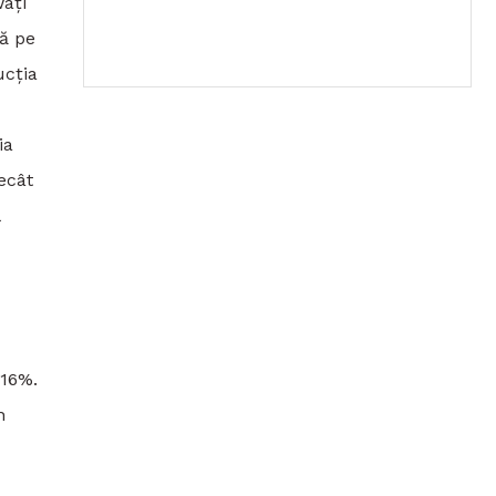
wați
tă pe
ucția
ia
ecât
 16%.
n