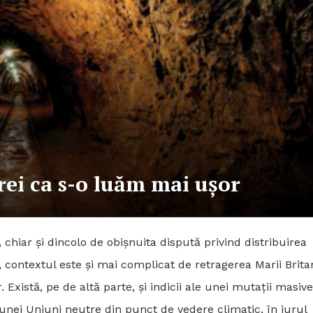
rei ca s-o luăm mai ușor
 chiar și dincolo de obișnuita dispută privind distribuirea
 contextul este și mai complicat de retragerea Marii Britan
xistă, pe de altă parte, și indicii ale unei mutații masive
 unei Uniuni neutre din punct de vedere climatic, în jurul