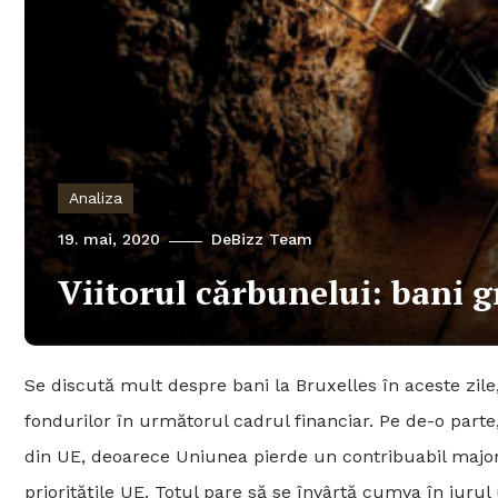
Analiza
19. mai, 2020
DeBizz Team
Viitorul cărbunelui: bani g
Se discută mult despre bani la Bruxelles în aceste zile,
fondurilor în următorul cadrul financiar. Pe de-o parte,
din UE, deoarece Uniunea pierde un contribuabil major. E
prioritățile UE. Totul pare să se învârtă cumva în jurul