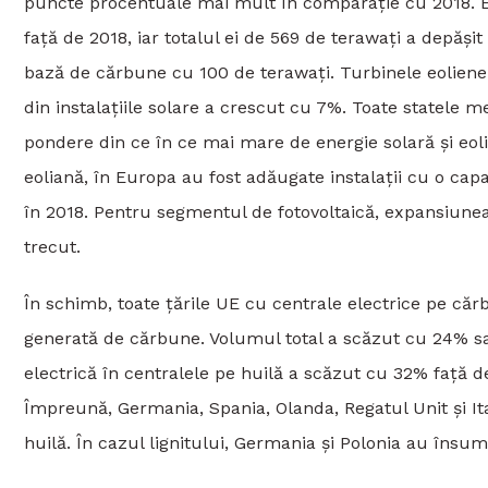
puncte procentuale mai mult în comparație cu 2018. Ene
față de 2018, iar totalul ei de 569 de terawați a depăș
bază de cărbune cu 100 de terawați. Turbinele eoliene
din instalațiile solare a crescut cu 7%. Toate statele 
pondere din ce în ce mai mare de energie solară și eolia
eoliană, în Europa au fost adăugate instalații cu o capa
în 2018. Pentru segmentul de fotovoltaică, expansiunea 
trecut.
În schimb, toate țările UE cu centrale electrice pe căr
generată de cărbune. Volumul total a scăzut cu 24% sa
electrică în centralele pe huilă a scăzut cu 32% față d
Împreună, Germania, Spania, Olanda, Regatul Unit și It
huilă. În cazul lignitului, Germania și Polonia au însum