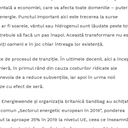
tală a economiei, care va afecta toate domeniile – puter
e energie. Punctul important aici este trecerea la surse
ar fi soarele, vântul sau hidrogenul sunt lăudate peste to
e trebuie să facă un pas înapoi. Această transformare nu e
i oameni e în joc chiar întreaga lor existență.
e de procesul de tranziție. În ultimele decenii, aici a înce
eră, în primul rând din cauza costurilor ridicate ale
nevoia de a reduce subvențiile, iar apoi în urma noii
ze cu efect de seră.
 Energiewende și organizația britanică Sandbag au schița
lor comun „Sectorul energetic european în 2019”, ponderea
cut la aproape 35% în 2019 la nivelul UE, ceea ce înseamnă