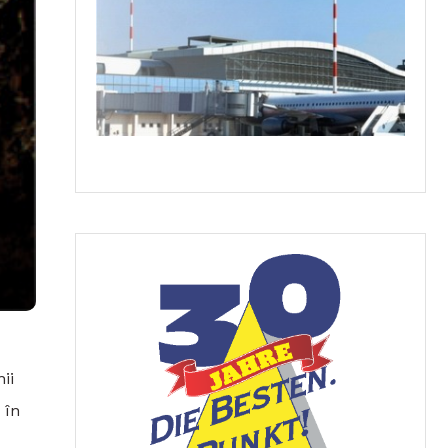
ii
 în