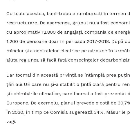
Cu toate acestea, banii trebuie rambursați în termen d
restructurare. De asemenea, grupul nu a fost economisi
cu aproximativ 12.800 de angajați, compania de energie
1.200 de persoane doar în perioada 2017-2018. După cum
minelor și a centralelor electrice pe cărbune în următor
ajuta regiunea să facă față consecințelor decarbonizări
Dar tocmai din această privință se întâmplă prea puțin
țări ale UE care nu și-a stabilit o țintă clară pentru r
și schimbările climatice, care tocmai a fost prezentat
Europene. De exemplu, planul prevede o cotă de 30,7%
în 2030, în timp ce Comisia sugerează 34%. Măsurile p
vagi.