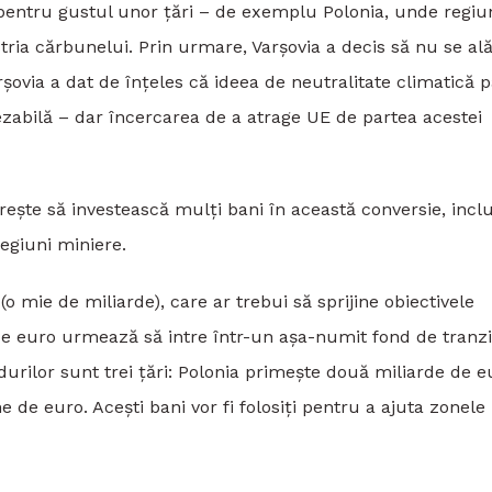
pentru gustul unor țări – de exemplu Polonia, unde regiu
ria cărbunelui. Prin urmare, Varșovia a decis să nu se al
ovia a dat de înțeles că ideea de neutralitate climatică 
 fezabilă – dar încercarea de a atrage UE de partea acestei
ește să investească mulți bani în această conversie, inclu
egiuni miniere.
o mie de miliarde), care ar trebui să sprijine obiectivele
e de euro urmează să intre într-un așa-numit fond de tranzi
ndurilor sunt trei țări: Polonia primește două miliarde de e
de euro. Acești bani vor fi folosiți pentru a ajuta zonele