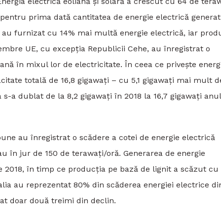
rgia electrică eoliană și solară a crescut cu 64 de tera
it pentru prima dată cantitatea de energie electrică genera
 au furnizat cu 14% mai multă energie electrică, iar prod
membre UE, cu excepția Republicii Cehe, au înregistrat o
nă în mixul lor de electricitate. În ceea ce privește energ
citate totală de 16,8 gigawați – cu 5,1 gigawați mai mult d
s-a dublat de la 8,2 gigawați în 2018 la 16,7 gigawați anul
bune au înregistrat o scădere a cotei de energie electrică
u în jur de 150 de terawați/oră. Generarea de energie
e 2018, în timp ce producția pe bază de lignit a scăzut cu
alia au reprezentat 80% din scăderea energiei electrice di
at doar două treimi din declin.