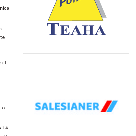
nica
t,
ste
put
t o
 1,8