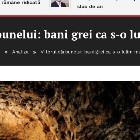
ne ridicată
slab de an
bunelui: bani grei ca s-o 
e
Analiza
Viitorul cărbunelui: bani grei ca s-o luăm m