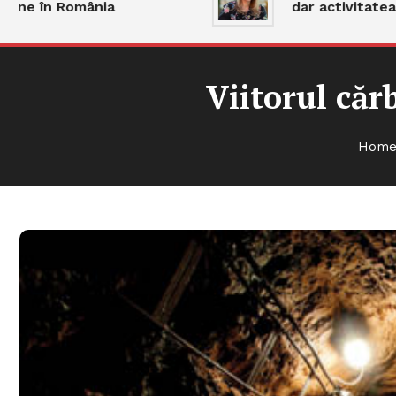
în România
dar activitatea rămâ
Viitorul căr
Hom