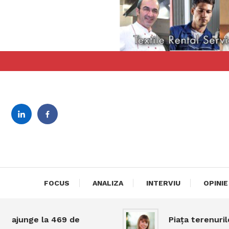
Skip
To
Content
revista bilingva de busin
DeBiz
FOCUS
ANALIZA
INTERVIU
OPINIE
nge la 469 de
Piața terenurilor în