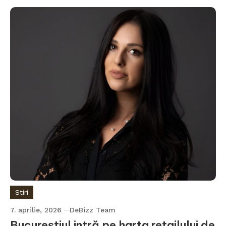
Stiri
7. aprilie, 2026
DeBizz Team
Bucureștiul intră pe harta retailului de