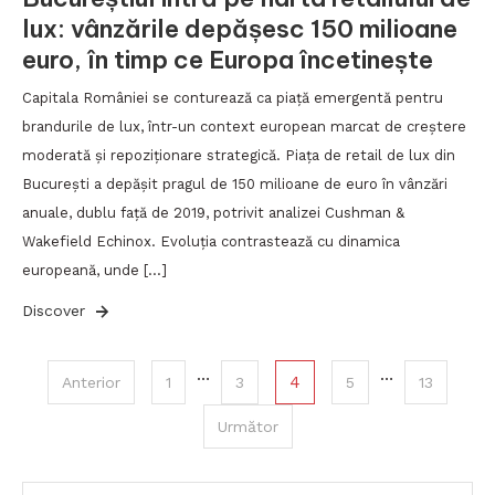
lux: vânzările depășesc 150 milioane
euro, în timp ce Europa încetinește
Capitala României se conturează ca piață emergentă pentru
brandurile de lux, într-un context european marcat de creștere
moderată și repoziționare strategică. Piața de retail de lux din
București a depășit pragul de 150 milioane de euro în vânzări
anuale, dublu față de 2019, potrivit analizei Cushman &
Wakefield Echinox. Evoluția contrastează cu dinamica
europeană, unde […]
Discover
Paginație
…
…
4
Anterior
1
3
5
13
articole
Următor