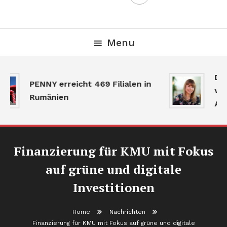
Menu
Der
PENNY erreicht 469 Filialen in
ver
Rumänien
Akt
Finanzierung für KMU mit Fokus
auf grüne und digitale
Investitionen
Home
Nachrichten
Finanzierung für KMU mit Fokus auf grüne und digitale