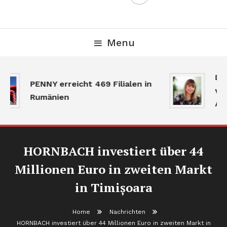
Menu
Der
PENNY erreicht 469 Filialen in
ver
Rumänien
Akt
HORNBACH investiert über 44
Millionen Euro in zweiten Markt
in Timișoara
Home
Nachrichten
HORNBACH investiert über 44 Millionen Euro in zweiten Markt in