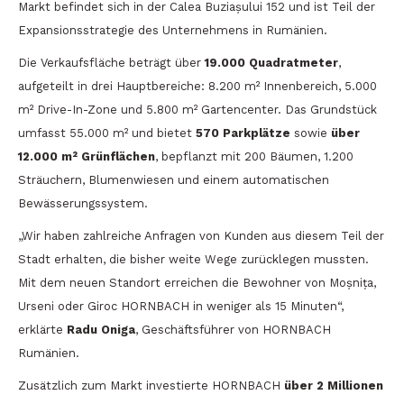
Markt befindet sich in der Calea Buziașului 152 und ist Teil der
Expansionsstrategie des Unternehmens in Rumänien.
Die Verkaufsfläche beträgt über
19.000 Quadratmeter
,
aufgeteilt in drei Hauptbereiche: 8.200 m² Innenbereich, 5.000
m² Drive-In-Zone und 5.800 m² Gartencenter. Das Grundstück
umfasst 55.000 m² und bietet
570 Parkplätze
sowie
über
12.000 m² Grünflächen
, bepflanzt mit 200 Bäumen, 1.200
Sträuchern, Blumenwiesen und einem automatischen
Bewässerungssystem.
„Wir haben zahlreiche Anfragen von Kunden aus diesem Teil der
Stadt erhalten, die bisher weite Wege zurücklegen mussten.
Mit dem neuen Standort erreichen die Bewohner von Moșnița,
Urseni oder Giroc HORNBACH in weniger als 15 Minuten“,
erklärte
Radu Oniga
, Geschäftsführer von HORNBACH
Rumänien.
Zusätzlich zum Markt investierte HORNBACH
über 2 Millionen