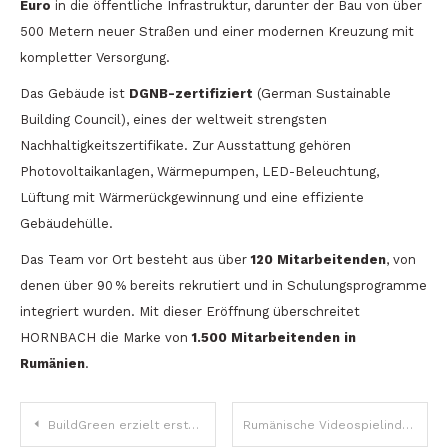
Euro
in die öffentliche Infrastruktur, darunter der Bau von über
500 Metern neuer Straßen und einer modernen Kreuzung mit
kompletter Versorgung.
Das Gebäude ist
DGNB-zertifiziert
(German Sustainable
Building Council), eines der weltweit strengsten
Nachhaltigkeitszertifikate. Zur Ausstattung gehören
Photovoltaikanlagen, Wärmepumpen, LED-Beleuchtung,
Lüftung mit Wärmerückgewinnung und eine effiziente
Gebäudehülle.
Das Team vor Ort besteht aus über
120 Mitarbeitenden
, von
denen über 90 % bereits rekrutiert und in Schulungsprogramme
integriert wurden. Mit dieser Eröffnung überschreitet
HORNBACH die Marke von
1.500 Mitarbeitenden in
Rumänien
.
Beitragsnavigation
BuildGreen erzielt erste LEED-Platin-Zertifizierung in Moldau für das Projekt Zity Office
Rumänische Videospielindustrie erzielt 2024 über 343 Millionen Euro Umsatz