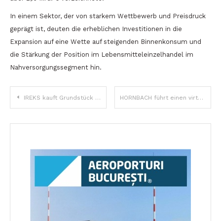
In einem Sektor, der von starkem Wettbewerb und Preisdruck
geprägt ist, deuten die erheblichen Investitionen in die
Expansion auf eine Wette auf steigenden Binnenkonsum und
die Stärkung der Position im Lebensmitteleinzelhandel im
Nahversorgungssegment hin.
Beitragsnavigation
IREKS kauft Grundstück nahe Bucharest für neuen Hauptsitz und Logistiklager
HORNBACH führt einen virtuellen Assistenten für DIY-Projekte in Rumänien ein