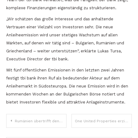
komplexe Finanzierungen eigenständig zu strukturieren.
„Wir schätzen das große Interesse und das anhaltende
Vertrauen einer Vielzahl von Investoren sehr. Die neue
Anleiheemission wird unser stetiges Wachstum auf allen
Märkten, auf denen wir tätig sind – Bulgarien, Rumänien und
Griechenland – weiter unterstützen“, erklärte Lukas Tursa,
Executive Director der tbi bank.
Mit fünf öffentlichen Emissionen in den letzten zwei Jahren
festigt tbi bank ihren Ruf als bedeutender Akteur auf dem
Anleihemarkt in Südosteuropa. Die neue Emission wird in den
kommenden Wochen an der Bulgarischen Börse notiert und
bietet Investoren flexible und attraktive Anlageinstrumente.
Beitragsnavigation
Rumänien übertrifft den EU-Durchschnitt bei der Digitalisierung der Verwaltung mit 20 % Wachstum – Erkenntnisse von HumAInity 2025
One United Properties erzielt in den ersten neun Monaten 2025 einen Umsatz von 1,2 Milliarden Lei und einen Bruttogewinn von 426 Millionen Lei