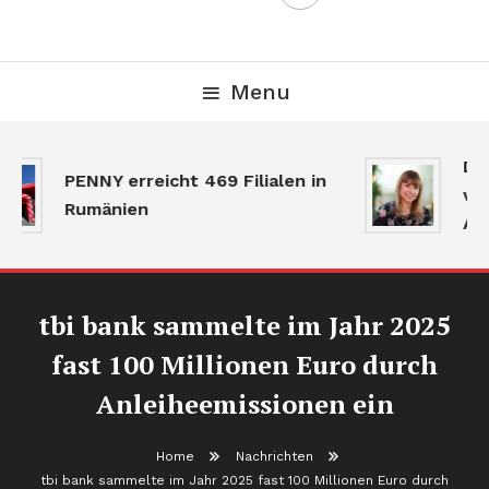
Menu
Der
PENNY erreicht 469 Filialen in
ver
Rumänien
Akt
tbi bank sammelte im Jahr 2025
fast 100 Millionen Euro durch
Anleiheemissionen ein
Home
Nachrichten
tbi bank sammelte im Jahr 2025 fast 100 Millionen Euro durch