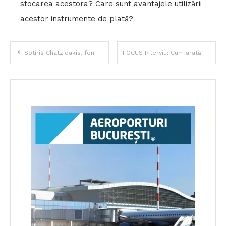
stocarea acestora? Care sunt avantajele utilizării
acestor instrumente de plată?
Navigare
Sotiris Chatzidakis, fondator al CEO Clubs Romania: „Networkingul este vital, pentru că reprezintă extensia reputației noastre”
FOCUS Interviu: Cum arată viitorul industriei de Executive Search?
în
articole