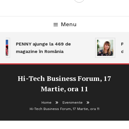
Menu
PENNY ajunge la 469 de
Piaț
magazine în România
dar 
Hi-Tech Business Forum, 17
Martie, ora 11
Home
Evenimente
Hi-Tech Business Forum, 17 Martie, ora 11