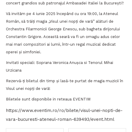
concert grandios sub patronajul Ambasadei Italiei la București?
Vă invităm pe 4 iunie 2025 începând cu ora 19:00, la Ateneul
Român, să trăiți magia „Visul unei nopți de vară” alături de
Orchestra Filarmonicii George Enescu, sub bagheta dirijorului
Constantin Grigore. Această seară va fi un omagiu adus celor
mai mari compozitori ai lumii, într-un regal muzical dedicat
operei și simfoniei.
Invitati speciali: Soprana Veronica Anușca si Tenorul Mihai
Urzicana
Rezervă-ți biletul din timp și lasă-te purtat de magia muzicii în
Visul unei nopți de vară!
Biletele sunt disponibile in reteaua EVENTIM
https://www.eventim.ro/ro/bilete/visul-unei-nopti-de-
vara-bucuresti-ateneul-roman-639493/event.html