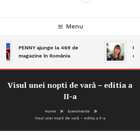
Menu
PENNY ajunge la 469 de
Pia
magazine în România
dar
Visul unei nopti de vară – editia a
II-a
Home
Evenimente
Visul unei nopti de vară – editia a II-a