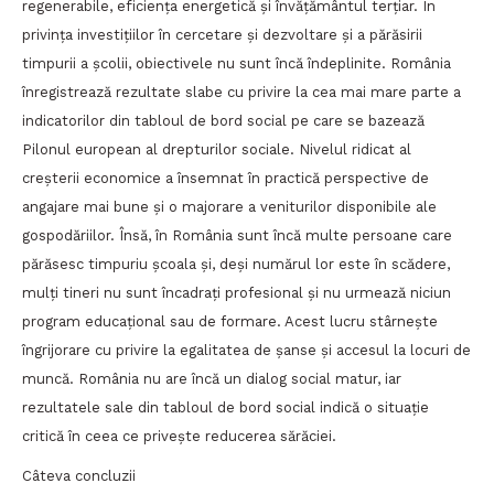
regenerabile, eficiența energetică și învățământul terțiar. În
privința investițiilor în cercetare și dezvoltare și a părăsirii
timpurii a școlii, obiectivele nu sunt încă îndeplinite. România
înregistrează rezultate slabe cu privire la cea mai mare parte a
indicatorilor din tabloul de bord social pe care se bazează
Pilonul european al drepturilor sociale. Nivelul ridicat al
creșterii economice a însemnat în practică perspective de
angajare mai bune și o majorare a veniturilor disponibile ale
gospodăriilor. Însă, în România sunt încă multe persoane care
părăsesc timpuriu școala și, deși numărul lor este în scădere,
mulți tineri nu sunt încadrați profesional și nu urmează niciun
program educațional sau de formare. Acest lucru stârnește
îngrijorare cu privire la egalitatea de șanse și accesul la locuri de
muncă. România nu are încă un dialog social matur, iar
rezultatele sale din tabloul de bord social indică o situație
critică în ceea ce privește reducerea sărăciei.
Câteva concluzii