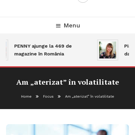
Menu
PENNY ajunge la 469 de
Piața
magazine în România
dar a
Am „aterizat” în volatilitate
Home
Focus
Am „aterizat” în volatilitate