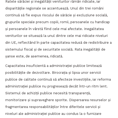
Ratele sărăciei și inegalității veniturilor rămân ridicate, iar
disparitățile regionale se accentuează. Unul din trei români
continuă să fie expus riscului de sărăcie și excluziune socială,
grupurile speciale precum copiii, romii, persoanele cu handicap
și persoanele în vârstă fiind cele mai afectate. Inegalitatea
veniturilor se situează la unul dintre cele mai ridicate niveluri
din UE, reflectând în parte capacitatea redusă de redistribuire a
sistemului fiscal și de securitate socială. Rata inegalității de
șanse este, de asemenea, ridicată.
Capacitatea insuficientă a administrației publice limitează
posibilitățile de dezvoltare. Birocrația și lipsa unor servicii
publice de calitate continuă să afecteze investițiile, iar reforma
administrației publice nu progresează decât într-un ritm lent.
Sistemul de achiziții publice necesită transparență,
monitorizare și supraveghere sporite. Dispersarea resurselor și
fragmentarea responsabilităților între diferitele servicii și
niveluri ale administrației publice au condus la o furnizare