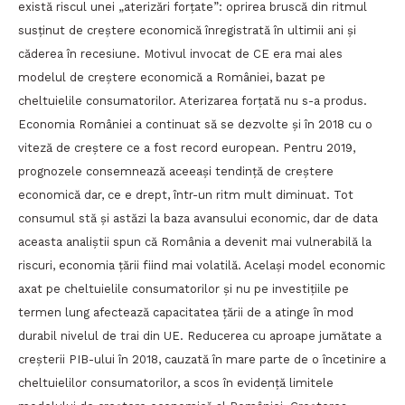
există riscul unei „aterizări forțate”: oprirea bruscă din ritmul
susținut de creștere economică înregistrată în ultimii ani și
căderea în recesiune. Motivul invocat de CE era mai ales
modelul de creștere economică a României, bazat pe
cheltuielile consumatorilor. Aterizarea forțată nu s-a produs.
Economia României a continuat să se dezvolte și în 2018 cu o
viteză de creștere ce a fost record european. Pentru 2019,
prognozele consemnează aceeași tendință de creștere
economică dar, ce e drept, într-un ritm mult diminuat. Tot
consumul stă și astăzi la baza avansului economic, dar de data
aceasta analiștii spun că România a devenit mai vulnerabilă la
riscuri, economia țării fiind mai volatilă. Același model economic
axat pe cheltuielile consumatorilor și nu pe investițiile pe
termen lung afectează capacitatea țării de a atinge în mod
durabil nivelul de trai din UE. Reducerea cu aproape jumătate a
creșterii PIB-ului în 2018, cauzată în mare parte de o încetinire a
cheltuielilor consumatorilor, a scos în evidență limitele