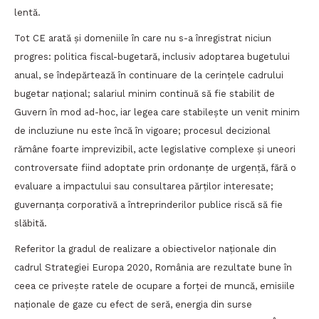
lentă.
Tot CE arată și domeniile în care nu s-a înregistrat niciun
progres: politica fiscal-bugetară, inclusiv adoptarea bugetului
anual, se îndepărtează în continuare de la cerințele cadrului
bugetar național; salariul minim continuă să fie stabilit de
Guvern în mod ad-hoc, iar legea care stabilește un venit minim
de incluziune nu este încă în vigoare; procesul decizional
rămâne foarte imprevizibil, acte legislative complexe și uneori
controversate fiind adoptate prin ordonanțe de urgență, fără o
evaluare a impactului sau consultarea părților interesate;
guvernanța corporativă a întreprinderilor publice riscă să fie
slăbită.
Referitor la gradul de realizare a obiectivelor naționale din
cadrul Strategiei Europa 2020, România are rezultate bune în
ceea ce privește ratele de ocupare a forței de muncă, emisiile
naționale de gaze cu efect de seră, energia din surse