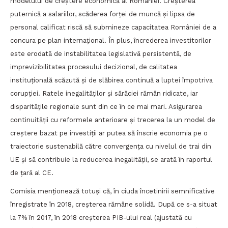
modelului de creștere economică al României. Creșterea
puternică a salariilor, scăderea forței de muncă și lipsa de
personal calificat riscă să submineze capacitatea României de a
concura pe plan internațional. În plus, încrederea investitorilor
este erodată de instabilitatea legislativă persistentă, de
imprevizibilitatea procesului decizional, de calitatea
instituțională scăzută și de slăbirea continuă a luptei împotriva
corupției. Ratele inegalităților și sărăciei rămân ridicate, iar
disparitățile regionale sunt din ce în ce mai mari. Asigurarea
continuității cu reformele anterioare și trecerea la un model de
creștere bazat pe investiții ar putea să înscrie economia pe o
traiectorie sustenabilă către convergența cu nivelul de trai din
UE și să contribuie la reducerea inegalității, se arată în raportul
de țară al CE.
Comisia menționează totuși că, în ciuda încetinirii semnificative
înregistrate în 2018, creșterea rămâne solidă. După ce s-a situat
la 7% în 2017, în 2018 creșterea PIB-ului real (ajustată cu