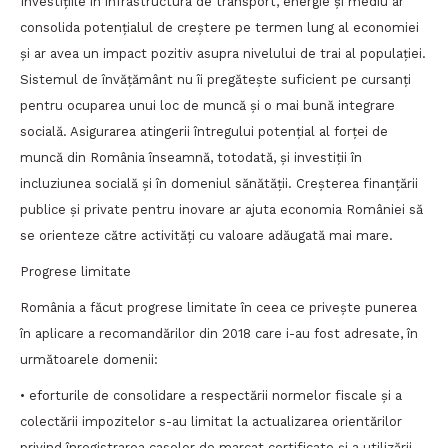
Investițiile în infrastructura de transport, energie și mediu ar
consolida potențialul de creștere pe termen lung al economiei
și ar avea un impact pozitiv asupra nivelului de trai al populației.
Sistemul de învățământ nu îi pregătește suficient pe cursanți
pentru ocuparea unui loc de muncă și o mai bună integrare
socială. Asigurarea atingerii întregului potențial al forței de
muncă din România înseamnă, totodată, și investiții în
incluziunea socială și în domeniul sănătății. Creșterea finanțării
publice și private pentru inovare ar ajuta economia României să
se orienteze către activități cu valoare adăugată mai mare.
Progrese limitate
România a făcut progrese limitate în ceea ce privește punerea
în aplicare a recomandărilor din 2018 care i-au fost adresate, în
următoarele domenii:
• eforturile de consolidare a respectării normelor fiscale și a
colectării impozitelor s-au limitat la actualizarea orientărilor
privind înregistrarea caselor de marcat certificate și a utilizării