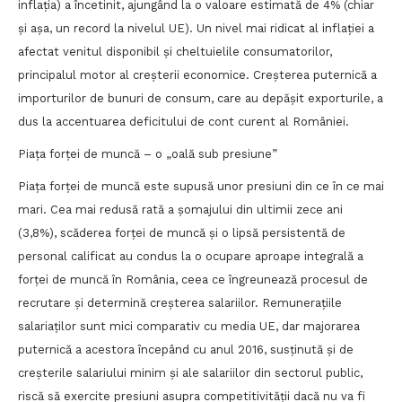
inflația) a încetinit, ajungând la o valoare estimată de 4% (chiar
și așa, un record la nivelul UE). Un nivel mai ridicat al inflației a
afectat venitul disponibil și cheltuielile consumatorilor,
principalul motor al creșterii economice. Creșterea puternică a
importurilor de bunuri de consum, care au depășit exporturile, a
dus la accentuarea deficitului de cont curent al României.
Piața forței de muncă – o „oală sub presiune”
Piața forței de muncă este supusă unor presiuni din ce în ce mai
mari. Cea mai redusă rată a șomajului din ultimii zece ani
(3,8%), scăderea forței de muncă și o lipsă persistentă de
personal calificat au condus la o ocupare aproape integrală a
forței de muncă în România, ceea ce îngreunează procesul de
recrutare și determină creșterea salariilor. Remunerațiile
salariaților sunt mici comparativ cu media UE, dar majorarea
puternică a acestora începând cu anul 2016, susținută și de
creșterile salariului minim și ale salariilor din sectorul public,
riscă să exercite presiuni asupra competitivității dacă nu va fi