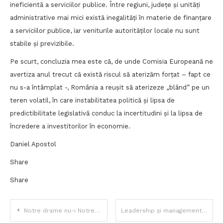
ineficientă a serviciilor publice. Între regiuni, județe și unități
administrative mai mici există inegalități în materie de finanțare
a serviciilor publice, iar veniturile autorităților locale nu sunt
stabile și previzibile.
Pe scurt, concluzia mea este că, de unde Comisia Europeană ne
avertiza anul trecut că există riscul să aterizăm forțat – fapt ce
nu s-a întâmplat -, România a reușit să aterizeze „blând” pe un
teren volatil, în care instabilitatea politică și lipsa de
predictibilitate legislativă conduc la incertitudini și la lipsa de
încredere a investitorilor în economie.
Daniel Apostol
Share
Share
Navigare
Notre drame nu-i Notre Dame
Leadership și management, există vreo diferență?