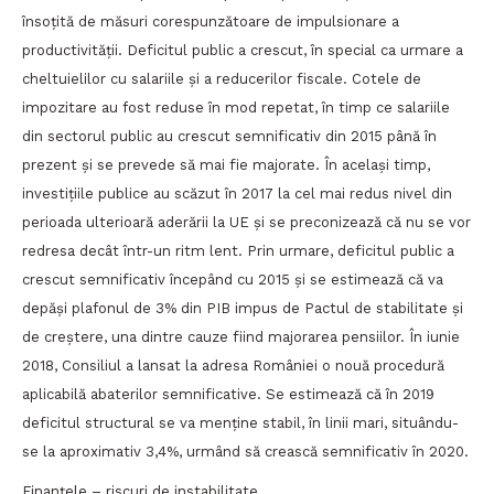
însoțită de măsuri corespunzătoare de impulsionare a
productivității. Deficitul public a crescut, în special ca urmare a
cheltuielilor cu salariile și a reducerilor fiscale. Cotele de
impozitare au fost reduse în mod repetat, în timp ce salariile
din sectorul public au crescut semnificativ din 2015 până în
prezent și se prevede să mai fie majorate. În același timp,
investițiile publice au scăzut în 2017 la cel mai redus nivel din
perioada ulterioară aderării la UE și se preconizează că nu se vor
redresa decât într-un ritm lent. Prin urmare, deficitul public a
crescut semnificativ începând cu 2015 și se estimează că va
depăși plafonul de 3% din PIB impus de Pactul de stabilitate și
de creștere, una dintre cauze fiind majorarea pensiilor. În iunie
2018, Consiliul a lansat la adresa României o nouă procedură
aplicabilă abaterilor semnificative. Se estimează că în 2019
deficitul structural se va menține stabil, în linii mari, situându-
se la aproximativ 3,4%, urmând să crească semnificativ în 2020.
Finanțele – riscuri de instabilitate