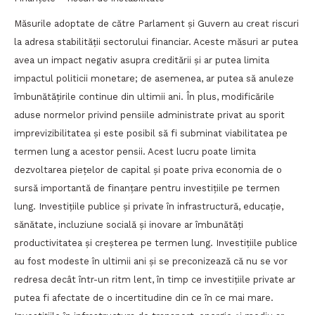
Măsurile adoptate de către Parlament și Guvern au creat riscuri
la adresa stabilității sectorului financiar. Aceste măsuri ar putea
avea un impact negativ asupra creditării și ar putea limita
impactul politicii monetare; de asemenea, ar putea să anuleze
îmbunătățirile continue din ultimii ani. În plus, modificările
aduse normelor privind pensiile administrate privat au sporit
imprevizibilitatea și este posibil să fi subminat viabilitatea pe
termen lung a acestor pensii. Acest lucru poate limita
dezvoltarea piețelor de capital și poate priva economia de o
sursă importantă de finanțare pentru investițiile pe termen
lung. Investițiile publice și private în infrastructură, educație,
sănătate, incluziune socială și inovare ar îmbunătăți
productivitatea și creșterea pe termen lung. Investițiile publice
au fost modeste în ultimii ani și se preconizează că nu se vor
redresa decât într-un ritm lent, în timp ce investițiile private ar
putea fi afectate de o incertitudine din ce în ce mai mare.