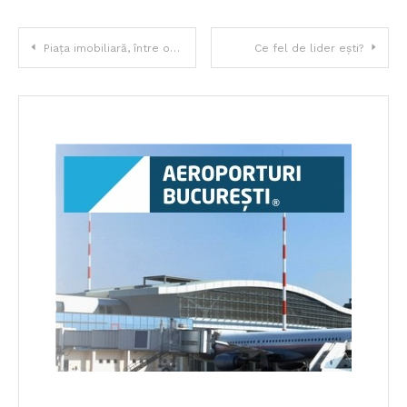
Navigare
Piața imobiliară, între oportunități și amenințări în 2019
Ce fel de lider ești?
în
articole