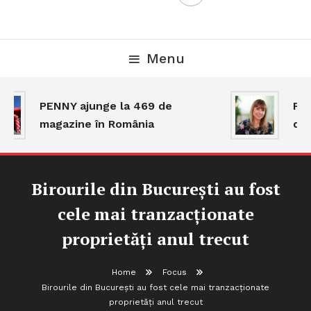
Menu
PENNY ajunge la 469 de
Piaț
magazine în România
dar 
Birourile din București au fost
cele mai tranzacționate
proprietăți anul trecut
Home
Focus
Birourile din București au fost cele mai tranzacționate
proprietăți anul trecut