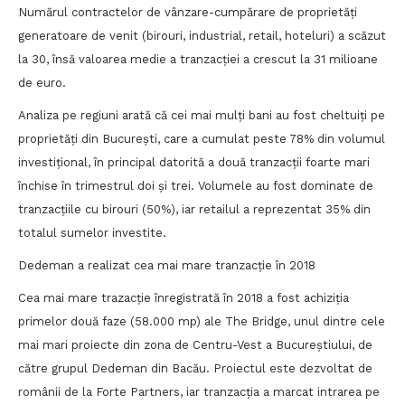
Numărul contractelor de vânzare-cumpărare de proprietăți
generatoare de venit (birouri, industrial, retail, hoteluri) a scăzut
la 30, însă valoarea medie a tranzacției a crescut la 31 milioane
de euro.
Analiza pe regiuni arată că cei mai mulți bani au fost cheltuiți pe
proprietăți din București, care a cumulat peste 78% din volumul
investițional, în principal datorită a două tranzacții foarte mari
închise în trimestrul doi și trei. Volumele au fost dominate de
tranzacțiile cu birouri (50%), iar retailul a reprezentat 35% din
totalul sumelor investite.
Dedeman a realizat cea mai mare tranzacție în 2018
Cea mai mare trazacție înregistrată în 2018 a fost achiziția
primelor două faze (58.000 mp) ale The Bridge, unul dintre cele
mai mari proiecte din zona de Centru-Vest a Bucureștiului, de
către grupul Dedeman din Bacău. Proiectul este dezvoltat de
românii de la Forte Partners, iar tranzacția a marcat intrarea pe