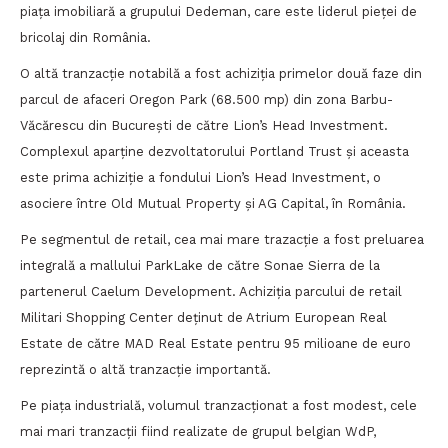
piața imobiliară a grupului Dedeman, care este liderul pieței de
bricolaj din România.
O altă tranzacție notabilă a fost achiziția primelor două faze din
parcul de afaceri Oregon Park (68.500 mp) din zona Barbu-
Văcărescu din București de către Lion’s Head Investment.
Complexul aparține dezvoltatorului Portland Trust și aceasta
este prima achiziție a fondului Lion’s Head Investment, o
asociere între Old Mutual Property și AG Capital, în România.
Pe segmentul de retail, cea mai mare trazacție a fost preluarea
integrală a mallului ParkLake de către Sonae Sierra de la
partenerul Caelum Development. Achiziția parcului de retail
Militari Shopping Center deținut de Atrium European Real
Estate de către MAD Real Estate pentru 95 milioane de euro
reprezintă o altă tranzacție importantă.
Pe piața industrială, volumul tranzacționat a fost modest, cele
mai mari tranzacții fiind realizate de grupul belgian WdP,