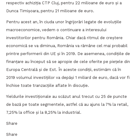
respectiv achiziția CTP Cluj, pentru 22 milioane de euro și a
Dunca Timișoara, pentru 21 milioane de euro.
Pentru acest an, în ciuda unor îngrijorări legate de evoluțiile
macroeconomice, vedem o continuare a interesului
investitorilor pentru România. Chiar dacă ritmul de creștere
economică se va diminua, România va rămâne cel mai probabil
printre performerii din UE și în 2019. De asemenea, condițiile de
finanțare au început să se apropie de cele oferite pe piețele din
Europa Centrală și de Est. În aceste condiții, estimăm că în
2019 volumul investițiilor va depăși 1 miliard de euro, dacă vor fi
închise toate tranzacțiile aflate în discuție.
Yieldurile investiționale au scăzut anul trecut cu 25 de puncte
de bază pe toate segmentele, astfel că au ajuns la 7% la retail,
7,25% la office și la 8,25% la industrial.
Share
Share