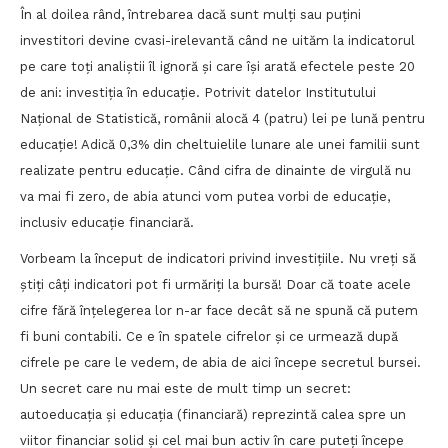
În al doilea rând, întrebarea dacă sunt mulți sau puțini
investitori devine cvasi-irelevantă când ne uităm la indicatorul
pe care toți analiștii îl ignoră și care își arată efectele peste 20
de ani: investiția în educație. Potrivit datelor Institutului
Național de Statistică, românii alocă 4 (patru) lei pe lună pentru
educație! Adică 0,3% din cheltuielile lunare ale unei familii sunt
realizate pentru educație. Când cifra de dinainte de virgulă nu
va mai fi zero, de abia atunci vom putea vorbi de educație,
inclusiv educație financiară.
Vorbeam la început de indicatori privind investițiile. Nu vreți să
știți câți indicatori pot fi urmăriți la bursă! Doar că toate acele
cifre fără înțelegerea lor n-ar face decât să ne spună că putem
fi buni contabili. Ce e în spatele cifrelor și ce urmează după
cifrele pe care le vedem, de abia de aici începe secretul bursei.
Un secret care nu mai este de mult timp un secret:
autoeducația și educația (financiară) reprezintă calea spre un
viitor financiar solid și cel mai bun activ în care puteți începe