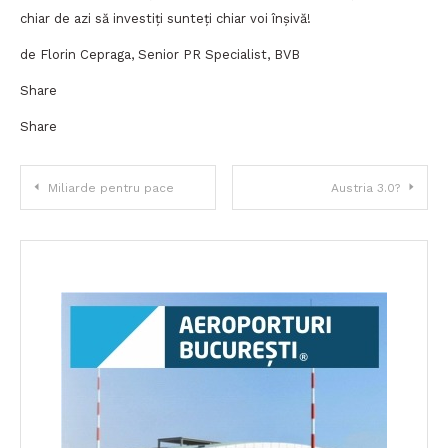
chiar de azi să investiți sunteți chiar voi înșivă!
de Florin Cepraga, Senior PR Specialist, BVB
Share
Share
Navigare
Miliarde pentru pace
Austria 3.0?
în
articole