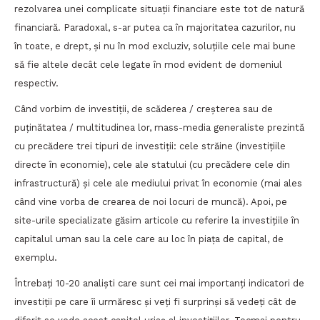
rezolvarea unei complicate situații financiare este tot de natură
financiară. Paradoxal, s-ar putea ca în majoritatea cazurilor, nu
în toate, e drept, și nu în mod excluziv, soluțiile cele mai bune
să fie altele decât cele legate în mod evident de domeniul
respectiv.
Când vorbim de investiții, de scăderea / creșterea sau de
puținătatea / multitudinea lor, mass-media generaliste prezintă
cu precădere trei tipuri de investiții: cele străine (investițiile
directe în economie), cele ale statului (cu precădere cele din
infrastructură) și cele ale mediului privat în economie (mai ales
când vine vorba de crearea de noi locuri de muncă). Apoi, pe
site-urile specializate găsim articole cu referire la investițiile în
capitalul uman sau la cele care au loc în piața de capital, de
exemplu.
Întrebați 10-20 analiști care sunt cei mai importanți indicatori de
investiții pe care îi urmăresc și veți fi surprinși să vedeți cât de