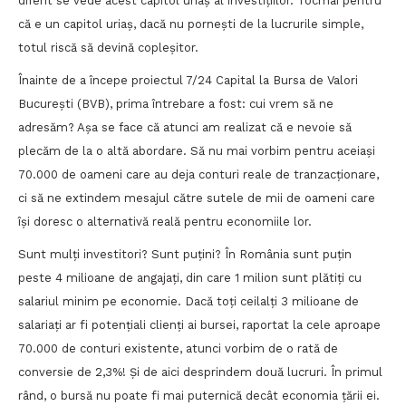
diferit se vede acest capitol uriaș al investițiilor. Tocmai pentru
că e un capitol uriaș, dacă nu pornești de la lucrurile simple,
totul riscă să devină copleșitor.
Înainte de a începe proiectul 7/24 Capital la Bursa de Valori
București (BVB), prima întrebare a fost: cui vrem să ne
adresăm? Așa se face că atunci am realizat că e nevoie să
plecăm de la o altă abordare. Să nu mai vorbim pentru aceiași
70.000 de oameni care au deja conturi reale de tranzacționare,
ci să ne extindem mesajul către sutele de mii de oameni care
își doresc o alternativă reală pentru economiile lor.
Sunt mulți investitori? Sunt puțini? În România sunt puțin
peste 4 milioane de angajați, din care 1 milion sunt plătiți cu
salariul minim pe economie. Dacă toți ceilalți 3 milioane de
salariați ar fi potențiali clienți ai bursei, raportat la cele aproape
70.000 de conturi existente, atunci vorbim de o rată de
conversie de 2,3%! Și de aici desprindem două lucruri. În primul
rând, o bursă nu poate fi mai puternică decât economia țării ei.