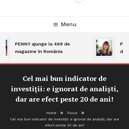
Menu
PENNY ajunge la 469 de
Piaț
magazine în România
dar 
Cel mai bun indicator de
investiții: e ignorat de analiști,
dar are efect peste 20 de ani!
Home
Focus
Cel mai bun indicator de investiții: e ignorat de analiști, dar are
efect peste 20 de ani!