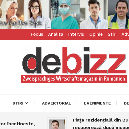
Focus
Analiza
Interviu
Opinie
Stiri
Adv
ess – zweisprachiges Businessmagazin
z
STIRI
ADVERTORIAL
EVENIMENTE
D
Piața rezidențială din Bucureș
cetinește,
recuperează după începutul