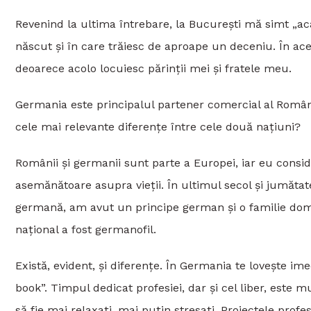
Revenind la ultima întrebare, la București mă simt „ac
născut și în care trăiesc de aproape un deceniu. În ac
deoarece acolo locuiesc părinții mei și fratele meu.
Germania este principalul partener comercial al Român
cele mai relevante diferențe între cele două națiuni?
Românii și germanii sunt parte a Europei, iar eu consi
asemănătoare asupra vieții. În ultimul secol și jumătat
germană, am avut un principe german și o familie dom
național a fost germanofil.
Există, evident, și diferențe. În Germania te lovește ime
book”. Timpul dedicat profesiei, dar și cel liber, este
să fie mai relaxați, mai puțin stresați. Proiectele profe