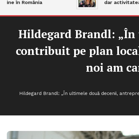
 în România
dar activitatea răm
Hildegard Brandl: „În
contribuit pe plan loca
noi am ca
Hildegard Brandl: „În ultimele două decenii, antrepr