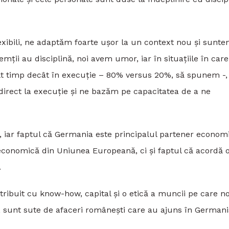
xibili, ne adaptăm foarte ușor la un context nou și sunte
mții au disciplină, noi avem umor, iar în situațiile în care
lt timp decât în execuție – 80% versus 20%, să spunem -,
i direct la execuție și ne bazăm pe capacitatea de a ne
, iar faptul că Germania este principalul partener economi
conomică din Uniunea Europeană, ci și faptul că acordă 
.
tribuit cu know-how, capital și o etică a muncii pe care n
 sunt sute de afaceri românești care au ajuns în Germani