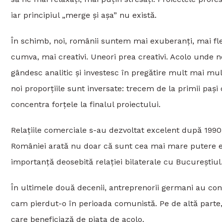
iar principiul „merge și așa” nu există.
În schimb, noi, românii suntem mai exuberanți, mai fle
cumva, mai creativi. Uneori prea creativi. Acolo unde ne
gândesc analitic și investesc în pregătire mult mai mu
noi proporțiile sunt inversate: trecem de la primii paș
concentra forțele la finalul proiectului.
Relațiile comerciale s-au dezvoltat excelent după 1990
României arată nu doar că sunt cea mai mare putere e
importanță deosebită relației bilaterale cu Bucureștiul
În ultimele două decenii, antreprenorii germani au con
cam pierdut-o în perioada comunistă. Pe de altă parte,
care beneficiază de piața de acolo.