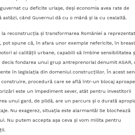
 guvernat cu deficite uriașe, deși economia avea rate de
tă astăzi, când Guvernul dă cu o mână și ia cu cealaltă.
 la reconstrucția și transformarea României a reprezentat
t, pot spune că, în afara unor exemple nefericite, în breas
tori ai calității urbane, capabili să îmbine sensibilitatea ș
 am decis fondarea unui grup antreprenorial denumit ASAR, 
nte în legislația din domeniul construcțiilor. În acest sen
construire, procedură care se află într-un blocaj aproape
orizări este un impediment sever, atât pentru investitorii
zarea unui gard, de pildă, are un parcurs și o durată apropi
etaje. Nu exagerez, situația este alarmantă! Se blochează
tului. Nu putem accepta așa ceva și vom milita pentru
ii.