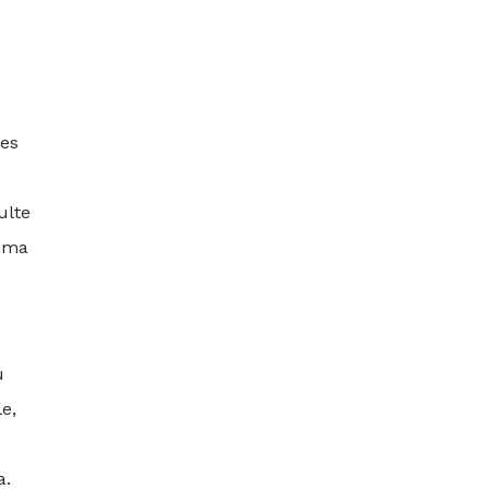
les
ulte
tima
u
e,
a.