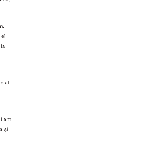
m,
 ei
 la
c al
o
oi am
a și