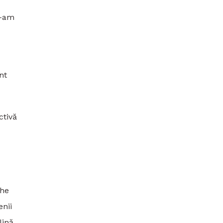
m-am
nt
ctivă
the
enii
lină,