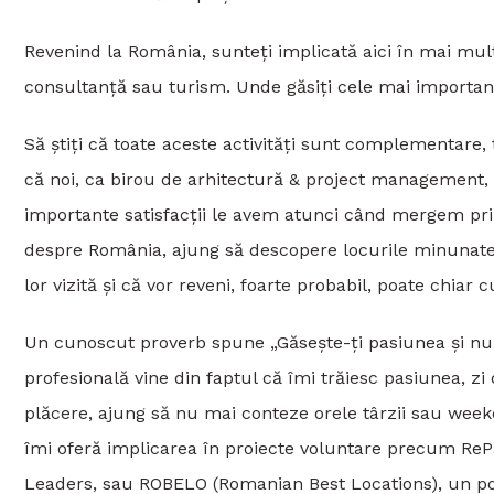
Revenind la România, sunteți implicată aici în mai multe
consultanță sau turism. Unde găsiți cele mai important
Să știți că toate aceste activități sunt complementare
că noi, ca birou de arhitectură & project management, 
importante satisfacții le avem atunci când mergem prin
despre România, ajung să descopere locurile minunate 
lor vizită și că vor reveni, foarte probabil, poate chiar c
Un cunoscut proverb spune „Găsește-ți pasiunea și nu v
profesională vine din faptul că îmi trăiesc pasiunea, zi
plăcere, ajung să nu mai conteze orele târzii sau weeken
îmi oferă implicarea în proiecte voluntare precum ReP
Leaders, sau ROBELO (Romanian Best Locations), un por