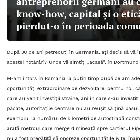
antreprenorii germani au c
know-how, capital și o eti
pierdut-o în perioada com
După 30 de ani petrecuți în Germania, ați decis să vă 
acestei hotărâri? Unde vă simțiți „acasă”, în Dortmund
M-am întors în România la puțin timp după ce am ade
oportunități extraordinare de dezvoltare, pentru noi, ca ț
care au venit investiții străine, ani în care s-au invest
păcate, autoritățile centrale nu au reușit să țină pasu
exemplu, la numărul de kilometri de autostradă constr
arată metroul care merge dimineață spre cartierul Pipe
nu a fost pregătită să onoreze oportunitățile ivite. Îna