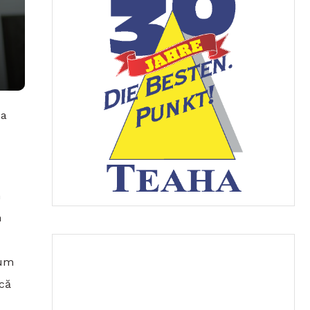
ea
n
n
cum
ică