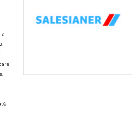
 o
la
i
care
s,
ată