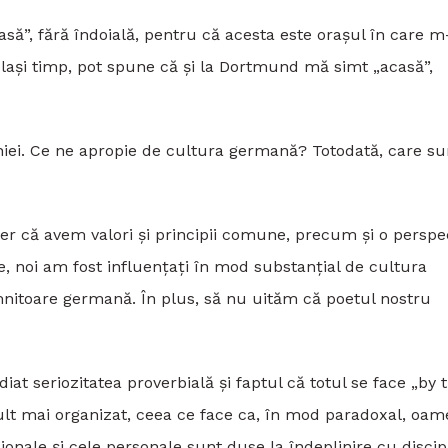
asă”, fără îndoială, pentru că acesta este orașul în care 
elași timp, pot spune că și la Dortmund mă simt „acasă”,
iei. Ce ne apropie de cultura germană? Totodată, care su
der că avem valori și principii comune, precum și o perspe
e, noi am fost influențați în mod substanțial de cultura
nitoare germană. În plus, să nu uităm că poetul nostru
diat seriozitatea proverbială și faptul că totul se face „by 
 mult mai organizat, ceea ce face ca, în mod paradoxal, oam
sionale și cele personale sunt duse la îndeplinire cu discip