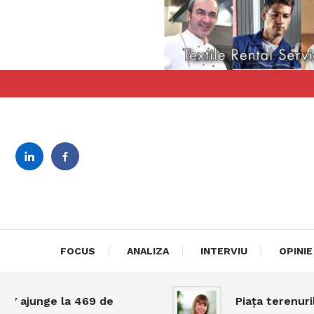
Skip
To
Content
revista bilingva de busin
DeBiz
FOCUS
ANALIZA
INTERVIU
OPINIE
unge la 469 de
Piața terenurilor în