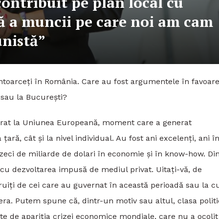
ontribuit pe plan local cu
că a muncii pe care noi am cam
unistă”
întoarceți în România. Care au fost argumentele în favoar
 sau la București?
rat la Uniunea Europeană, moment care a generat
ară, cât și la nivel individual. Au fost ani excelenți, ani î
it zeci de miliarde de dolari în economie și în know-how. Di
l cu dezvoltarea impusă de mediul privat. Uitați-vă, de
uiți de cei care au guvernat în această perioadă sau la 
ra. Putem spune că, dintr-un motiv sau altul, clasa polit
inte de apariția crizei economice mondiale, care nu a ocolit