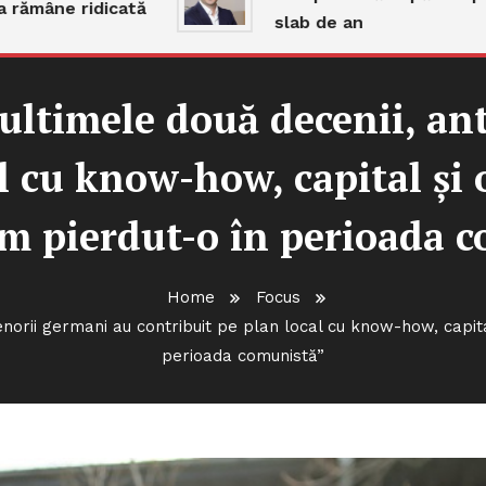
âne ridicată
slab de an
 ultimele două decenii, an
l cu know-how, capital și 
m pierdut-o în perioada 
Home
Focus
enorii germani au contribuit pe plan local cu know-how, capita
perioada comunistă”