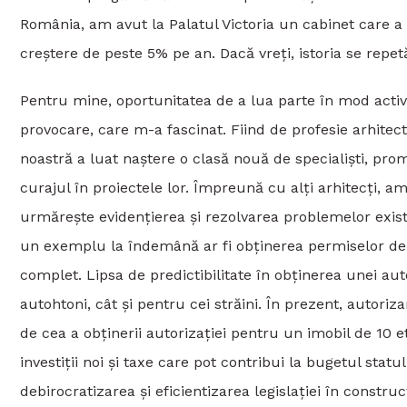
România, am avut la Palatul Victoria un cabinet care a
creștere de peste 5% pe an. Dacă vreți, istoria se repe
Pentru mine, oportunitatea de a lua parte în mod activ
provocare, care m-a fascinat. Fiind de profesie arhitec
noastră a luat naștere o clasă nouă de specialiști, promo
curajul în proiectele lor. Împreună cu alți arhitecți,
urmărește evidențierea și rezolvarea problemelor existe
un exemplu la îndemână ar fi obținerea permiselor de 
complet. Lipsa de predictibilitate în obținerea unei aut
autohtoni, cât și pentru cei străini. În prezent, autori
de cea a obținerii autorizației pentru un imobil de 10 
investiții noi și taxe care pot contribui la bugetul sta
debirocratizarea și eficientizarea legislației în construcț