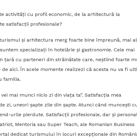
 activități cu profil economic, de la arhitectură la
e satisfacții profesionale?
, turismul și arhitectura merg foarte bine împreună, mai a
suntem specializați în hotelărie și gastronomie. Cele mai
 țară cu parteneri din străinătate care, neștiind foarte m
de aici. În acele momente realizezi că acesta nu va fi ul
u familia.
ei mai munci nicio zi din viața ta”. Satisfacția mea
 de zi, uneori șapte zile din șapte. Atunci când muncești c
d-urile pierdute. Satisfacții profesionale, dar și personal
atriot, Mentoria sau Super Teach, ale Romanian Business
tal dedicat turismului în locuri excepționale din Români