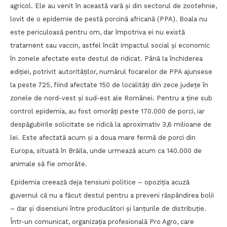
agricol. Ele au venit în această vară și din sectorul de zootehnie,
lovit de o epidemie de pestă porcină africană (PPA). Boala nu
este periculoasă pentru om, dar împotriva ei nu există
tratament sau vaccin, astfel încât impactul social și economic
în zonele afectate este destul de ridicat. Până la închiderea
ediției, potrivit autorităților, numărul focarelor de PPA ajunsese
la peste 725, fiind afectate 150 de localităţi din zece judeţe în
zonele de nord-vest şi sud-est ale Românei. Pentru a ține sub
control epidemia, au fost omorâți peste 170.000 de porci, iar
despăgubirile solicitate se ridică la aproximativ 3,6 milioane de
lei. Este afectată acum și a doua mare fermă de porci din
Europa, situată în Brăila, unde urmează acum ca 140.000 de
animale să fie omorâte.
Epidemia creează deja tensiuni politice – opoziția acuză
guvernul că nu a făcut destul pentru a preveni răspândirea bolii
– dar și disensiuni între producători și lanțurile de distribuție.
Într-un comunicat, organizația profesională Pro Agro, care