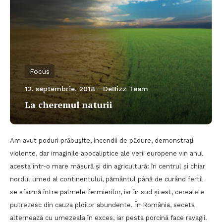
Focus
12. septembrie, 2018
DeBizz Team
La cheremul naturii
Am avut poduri prăbușite, incendii de pădure, demonstrații
violente, dar imaginile apocaliptice ale verii europene vin anul
acesta într-o mare măsură și din agricultură: în centrul și chiar
nordul umed al continentului, pământul până de curând fertil
se sfarmă între palmele fermierilor, iar în sud și est, cerealele
putrezesc din cauza ploilor abundente. În România, seceta
alternează cu umezeala în exces, iar pesta porcină face ravagii.