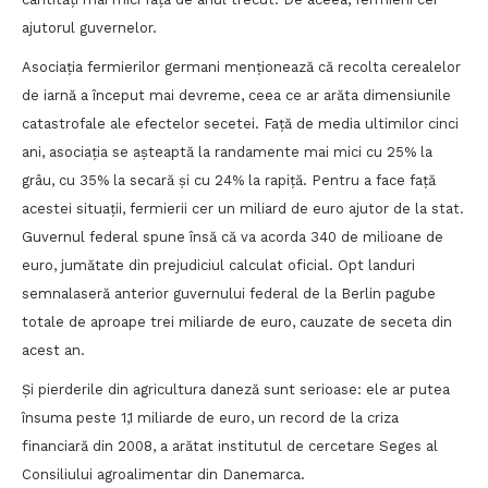
ajutorul guvernelor.
Asociația fermierilor germani menționează că recolta cerealelor
de iarnă a început mai devreme, ceea ce ar arăta dimensiunile
catastrofale ale efectelor secetei. Față de media ultimilor cinci
ani, asociația se așteaptă la randamente mai mici cu 25% la
grâu, cu 35% la secară și cu 24% la rapiță. Pentru a face față
acestei situații, fermierii cer un miliard de euro ajutor de la stat.
Guvernul federal spune însă că va acorda 340 de milioane de
euro, jumătate din prejudiciul calculat oficial. Opt landuri
semnalaseră anterior guvernului federal de la Berlin pagube
totale de aproape trei miliarde de euro, cauzate de seceta din
acest an.
Şi pierderile din agricultura daneză sunt serioase: ele ar putea
însuma peste 1,1 miliarde de euro, un record de la criza
financiară din 2008, a arătat institutul de cercetare Seges al
Consiliului agroalimentar din Danemarca.