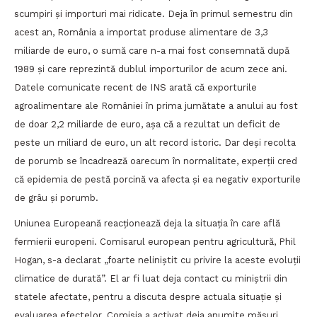
scumpiri și importuri mai ridicate. Deja în primul semestru din
acest an, România a importat produse alimentare de 3,3
miliarde de euro, o sumă care n-a mai fost consemnată după
1989 şi care reprezintă dublul importurilor de acum zece ani.
Datele comunicate recent de INS arată că exporturile
agroalimentare ale României în prima jumătate a anului au fost
de doar 2,2 miliarde de euro, așa că a rezultat un deficit de
peste un miliard de euro, un alt record istoric. Dar deși recolta
de porumb se încadrează oarecum în normalitate, experții cred
că epidemia de pestă porcină va afecta și ea negativ exporturile
de grâu și porumb.
Uniunea Europeană reacționează deja la situația în care află
fermierii europeni. Comisarul european pentru agricultură, Phil
Hogan, s-a declarat „foarte neliniștit cu privire la aceste evoluții
climatice de durată”. El ar fi luat deja contact cu miniștrii din
statele afectate, pentru a discuta despre actuala situație și
evaluarea efectelor. Comisia a activat deja anumite măsuri.