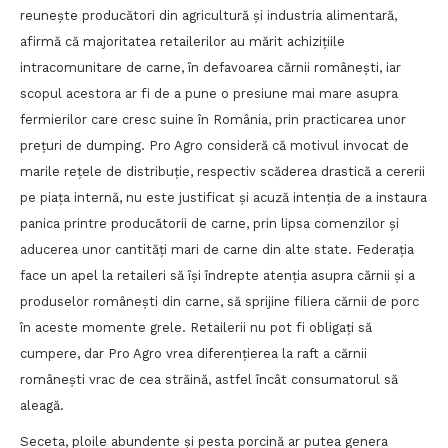
reunește producători din agricultură și industria alimentară,
afirmă că majoritatea retailerilor au mărit achiziţiile
intracomunitare de carne, în defavoarea cărnii româneşti, iar
scopul acestora ar fi de a pune o presiune mai mare asupra
fermierilor care cresc suine în România, prin practicarea unor
preţuri de dumping. Pro Agro consideră că motivul invocat de
marile reţele de distribuţie, respectiv scăderea drastică a cererii
pe piaţa internă, nu este justificat și acuză intenția de a instaura
panica printre producătorii de carne, prin lipsa comenzilor şi
aducerea unor cantităţi mari de carne din alte state. Federația
face un apel la retaileri să îşi îndrepte atenţia asupra cărnii şi a
produselor româneşti din carne, să sprijine filiera cărnii de porc
în aceste momente grele. Retailerii nu pot fi obligaţi să
cumpere, dar Pro Agro vrea diferenţierea la raft a cărnii
româneşti vrac de cea străină, astfel încât consumatorul să
aleagă.
Seceta, ploile abundente și pesta porcină ar putea genera