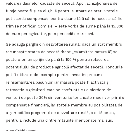
valoarea daunelor cauzate de secetă. Apoi, achiziționarea de
furaje poate fi și ea eligibilă pentru ajutoare de stat. Statele
pot acorda compensații pentru daune fără să fie necesar să fie
trimise notificări Comisiei – este vorba de sume până la 15.000
de euro per agricultor, pe o perioadă de trei ani.
Se adaugă pârghii din dezvoltarea rurală: dacă un stat membru
recunoaște starea de secetă drept „calamitate naturală”, se
poate oferi un sprijin de până la 100 % pentru refacerea
potențialului de producție agricolă afectat de secetă. Fondurile
pot fi utilizate de exemplu pentru investiții precum
reînsămânțarea pășunilor, iar măsura poate fi activată și
retroactiv. Agricultorii care se confruntă cu o pierdere de
venituri de peste 30% din veniturile lor anuale medii vor primi o
compensație financiară, iar statele membre au posibilitatea de
a-și modifica programul de dezvoltare rurală, o dată pe an,
pentru a include una dintre măsurile menționate mai sus.
Alex Gröblacher