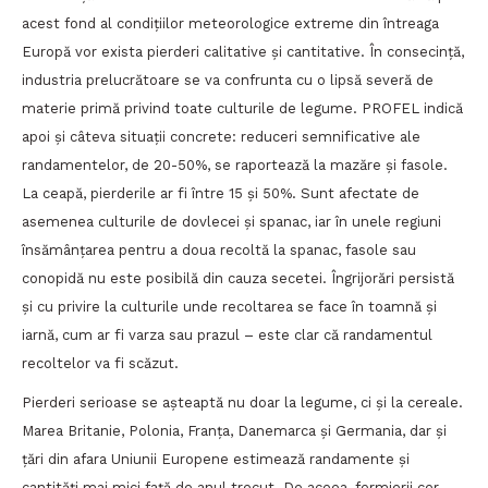
acest fond al condițiilor meteorologice extreme din întreaga
Europă vor exista pierderi calitative și cantitative. În consecință,
industria prelucrătoare se va confrunta cu o lipsă severă de
materie primă privind toate culturile de legume. PROFEL indică
apoi și câteva situații concrete: reduceri semnificative ale
randamentelor, de 20-50%, se raportează la mazăre și fasole.
La ceapă, pierderile ar fi între 15 și 50%. Sunt afectate de
asemenea culturile de dovlecei și spanac, iar în unele regiuni
însămânțarea pentru a doua recoltă la spanac, fasole sau
conopidă nu este posibilă din cauza secetei. Îngrijorări persistă
și cu privire la culturile unde recoltarea se face în toamnă și
iarnă, cum ar fi varza sau prazul – este clar că randamentul
recoltelor va fi scăzut.
Pierderi serioase se așteaptă nu doar la legume, ci și la cereale.
Marea Britanie, Polonia, Franța, Danemarca și Germania, dar și
țări din afara Uniunii Europene estimează randamente și
cantități mai mici față de anul trecut. De aceea, fermierii cer