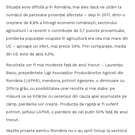
Situația este dificilă și în România, mai ales dacă ne uităm la
numărul de persoane potențial afectate – deși în 2017, dintr-o
creștere de 6,9% a întregii economii românești, sectorului
agriculturii i-a revenit o contribuție de 0,7 puncte procentuale,
ponderea populației ocupate în agricultură era cea mai mare din
UE – aproape un sfert, mai precis 24%. Prin comparație, media
din UE este de abia 4,5%.
Recoltele vor fi mai modeste față de anul trecut – Laurenţiu
Baciu, preşedintele Ligii Asociaţiilor Producătorilor Agricoli din
România (LAPAR), menționa, potrivit Agerpres, o diminuare cu
20% la grâu, cu posibilitatea unei recolte și mai slabe: pe
măsură ce se întârzie cu secerişul din cauza apei acumulate pe
câmp, pierderile vor creşte. Producţia de rapiţă ar fi suferit
potrivit, șefului LAPAR, o pierdere de cel puţin 50% faţă de anul
trecut.
Veștile proaste pentru România nu s-au oprit totuși la sectorul