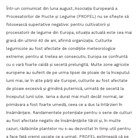
Într-un comunicat din luna august, Asociaţia Europeană a
Procesatorilor de Fructe şi Legume (PROFEL) nu se sfiește să
folosească superlative negative: pentru cultivatorii și
procesatorii de legume din Europa, situația actuală este cea mai
gravă din ultimii 40 de ani, afirmă organizația. Culturile
legumicole au fost afectate de condițiile meteorologice
extreme; pentru al treilea an consecutiv, Europa se confruntă
cu o vară foarte caldă și secetă prelungită. Multe zone agricole
europene au suferit de pe urma lipsei de ploaie de la începutul
lunii mai, iar în alte părți ale Europei, culturile au fost afectate
de ploaie excesivă și grindină puternică, urmată de secetă la
începutul lunii iulie. Iarna a durat mai mult decât normal, iar
primăvara a fost foarte umedă, ceea ce a dus la întârzieri în
însămânțare. Randamentele potențiale pentru o serie de culturi
au fost afectate negativ de însămânțările târzii și, în multe
cazuri, rădăcinile plantelor nu s-au dezvoltat în timp util pentru
a face față vremii uscate ce a urmat. PROFEL estimează că pe