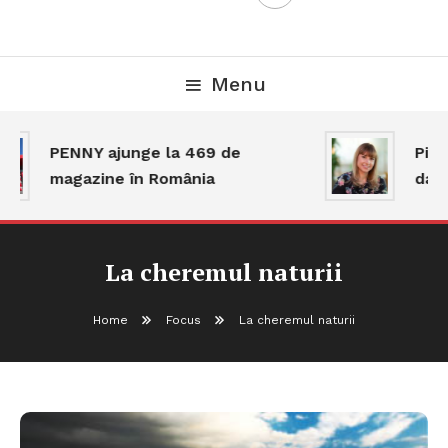
Menu
PENNY ajunge la 469 de
Piața
magazine în România
dar a
La cheremul naturii
Home
Focus
La cheremul naturii