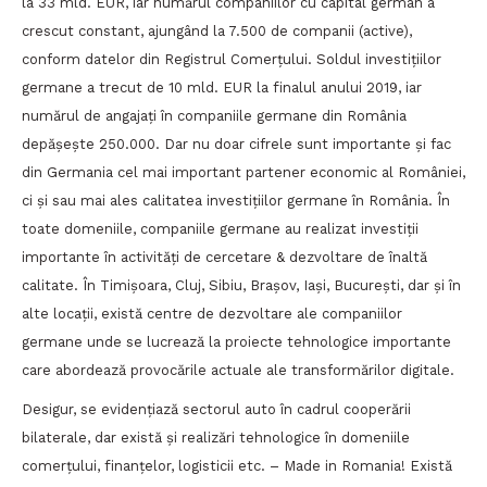
la 33 mld. EUR, iar numărul companiilor cu capital german a
crescut constant, ajungând la 7.500 de companii (active),
conform datelor din Registrul Comerțului. Soldul investițiilor
germane a trecut de 10 mld. EUR la finalul anului 2019, iar
numărul de angajați în companiile germane din România
depășește 250.000. Dar nu doar cifrele sunt importante și fac
din Germania cel mai important partener economic al României,
ci și sau mai ales calitatea investițiilor germane în România. În
toate domeniile, companiile germane au realizat investiții
importante în activități de cercetare & dezvoltare de înaltă
calitate. În Timișoara, Cluj, Sibiu, Brașov, Iași, București, dar și în
alte locații, există centre de dezvoltare ale companiilor
germane unde se lucrează la proiecte tehnologice importante
care abordează provocările actuale ale transformărilor digitale.
Desigur, se evidențiază sectorul auto în cadrul cooperării
bilaterale, dar există și realizări tehnologice în domeniile
comerțului, finanțelor, logisticii etc. – Made in Romania! Există