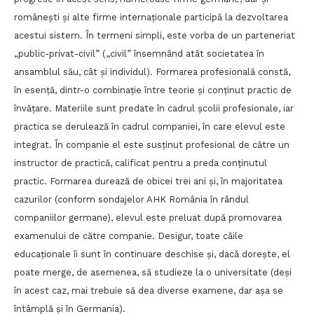
românești și alte firme internaționale participă la dezvoltarea
acestui sistem. În termeni simpli, este vorba de un parteneriat
„public-privat-civil” („civil” însemnând atât societatea în
ansamblul său, cât și individul). Formarea profesională constă,
în esență, dintr-o combinație între teorie și conținut practic de
învățare. Materiile sunt predate în cadrul școlii profesionale, iar
practica se derulează în cadrul companiei, în care elevul este
integrat. În companie el este susținut profesional de către un
instructor de practică, calificat pentru a preda conținutul
practic. Formarea durează de obicei trei ani și, în majoritatea
cazurilor (conform sondajelor AHK România în rândul
companiilor germane), elevul este preluat după promovarea
examenului de către companie. Desigur, toate căile
educaționale îi sunt în continuare deschise și, dacă dorește, el
poate merge, de asemenea, să studieze la o universitate (deși
în acest caz, mai trebuie să dea diverse examene, dar așa se
întâmplă și în Germania).