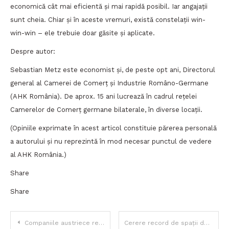
economică cât mai eficientă și mai rapidă posibil. Iar angajații
sunt cheia. Chiar și în aceste vremuri, există constelații win-
win-win – ele trebuie doar găsite și aplicate.
Despre autor:
Sebastian Metz este economist și, de peste opt ani, Directorul
general al Camerei de Comerț și Industrie Româno-Germane
(AHK România). De aprox. 15 ani lucrează în cadrul rețelei
Camerelor de Comerț germane bilaterale, în diverse locații.
(Opiniile exprimate în acest articol constituie părerea personală
a autorului și nu reprezintă în mod necesar punctul de vedere
al AHK România.)
Share
Share
Navigare
Companiile austriece reprezintă un partener de încredere pentru economia românească
Cerere record de spații de birouri în 2019 și noi zone de interes pentru companii