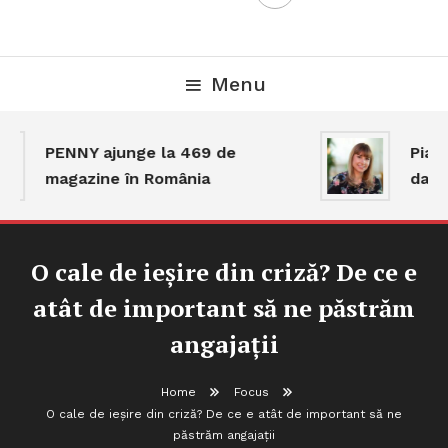
Menu
PENNY ajunge la 469 de
Piața 
magazine în România
dar a
O cale de ieșire din criză? De ce e
atât de important să ne păstrăm
angajații
Home
Focus
O cale de ieșire din criză? De ce e atât de important să ne
păstrăm angajații