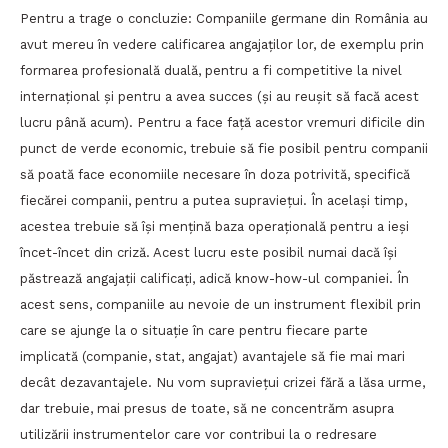
Pentru a trage o concluzie: Companiile germane din România au
avut mereu în vedere calificarea angajaților lor, de exemplu prin
formarea profesională duală, pentru a fi competitive la nivel
internațional și pentru a avea succes (și au reușit să facă acest
lucru până acum). Pentru a face față acestor vremuri dificile din
punct de verde economic, trebuie să fie posibil pentru companii
să poată face economiile necesare în doza potrivită, specifică
fiecărei companii, pentru a putea supraviețui. În același timp,
acestea trebuie să își mențină baza operațională pentru a ieși
încet-încet din criză. Acest lucru este posibil numai dacă își
păstrează angajații calificați, adică know-how-ul companiei. În
acest sens, companiile au nevoie de un instrument flexibil prin
care se ajunge la o situație în care pentru fiecare parte
implicată (companie, stat, angajat) avantajele să fie mai mari
decât dezavantajele. Nu vom supraviețui crizei fără a lăsa urme,
dar trebuie, mai presus de toate, să ne concentrăm asupra
utilizării instrumentelor care vor contribui la o redresare