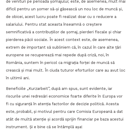
de venituri pe perioada șomajului; este, de asemenea, mult mai
dificil pentru un șomer să-și găsească un nou loc de muncă și,
de obicei, acest lucru poate fi realizat doar cu o reducere a
salariului. Pentru stat aceasta înseamnă o creștere
semnificativă a contribuțiilor de șomaj, pierderi fiscale și chiar
pierderea păcii sociale. În acest context este, de asemenea,
extrem de important să subliniem că, în cazul în care alte țări
europene se recuperează mai repede după criză, noi, în
România, suntem în pericol ca migrația forței de muncă să
crească și mai mult. În ciuda tuturor eforturilor care au avut loc
în ultimii ani.
Beneficiile „Kurzarbeit”, după am spus, sunt evidente, iar
riscurile unei redresări economice foarte diferite în Europa vor
fi cu siguranță în atenția factorilor de decizie politică. Acesta
este, probabil, și motivul pentru care Comisia Europeană a dat
atât de multă atenție și acordă sprijin financiar pe baza acestui
instrument. Și e bine că se întâmplă așa!