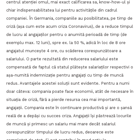
centrul atenției omul, mai exact calificarea sa, know-how-ul și
chiar indispensabilitatea lui pentru activitățile din cadrul
companiei. În Germania, companiile au posibilitatea, pe timp de
criză (așa cum este acum criza Coronavirus), de a reduce timpul
de lucru al angajaților pentru o anumită perioadă de timp (de
exemplu max. 12 luni), spre ex. la 50 %, adică în loc de 8 ore
angajatul muncește 4 ore, cu scăderea corespunzătoare a
salariului. O parte rezultată din reducerea salariului este
compensată de faptul că statul plătește salariaților respectivi o
așa-numită indemnizație pentru angajați cu timp de muncă
redus. Avantajele acestei soluții sunt evidente. Pentru a numi
doar câteva: compania poate face economii, atât de necesare în
situația de criză, fără a pierde resursa cea mai importantă,
angajații. Compania este în continuare productivă și are o șansă
reală de a depăși cu succes criza. Angajații își păstrează locurile
de muncă și primesc un salariu mai mare decât salariul
corespunzător timpului de lucru redus, deoarece este