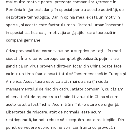
mai multe motive pentru prezența companiilor germane în
România în general, dar și în special pentru aceste activități, de
dezvoltare tehnologică. Dar, în opinia mea, există un motiv în
special, și acesta este factorul uman. Factorul uman înseamnă
în special calificarea și motivația angajaților care lucrează în
companii germane.
Criza provocată de coronavirus ne-a surprins pe toți – în mod
ciudat!! Într-o lume aproape complet globalizată, puțini s-au
gândit că un virus provenit dintr-un focar din China poate face
ca într-un timp foarte scurt totul să încremenească în Europa și
America. Acest lucru este cu atât mai straniu (în ciuda
managementului de risc din cadrul atâtor companii), cu cât am
observat cât de repede s-a răspândit virusul în China și cum
acolo totul a fost închis. Acum trăim într-o stare de urgență.
Libertatea de mișcare, atât de normală, este acum
restricționată, iar noi trebuie să acceptăm toate restricțiile. Din
punct de vedere economic ne vom confrunta cu provocări