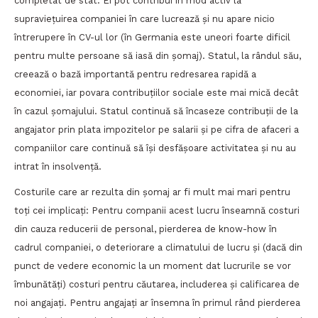
completat de stat. Ei pot contribui în mod activ la
supraviețuirea companiei în care lucrează și nu apare nicio
întrerupere în CV-ul lor (în Germania este uneori foarte dificil
pentru multe persoane să iasă din șomaj). Statul, la rândul său,
creează o bază importantă pentru redresarea rapidă a
economiei, iar povara contribuțiilor sociale este mai mică decât
în cazul șomajului. Statul continuă să încaseze contribuții de la
angajator prin plata impozitelor pe salarii și pe cifra de afaceri a
companiilor care continuă să își desfășoare activitatea și nu au
intrat în insolvență.
Costurile care ar rezulta din șomaj ar fi mult mai mari pentru
toți cei implicați: Pentru companii acest lucru înseamnă costuri
din cauza reducerii de personal, pierderea de know-how în
cadrul companiei, o deteriorare a climatului de lucru și (dacă din
punct de vedere economic la un moment dat lucrurile se vor
îmbunătăți) costuri pentru căutarea, includerea și calificarea de
noi angajați. Pentru angajați ar însemna în primul rând pierderea