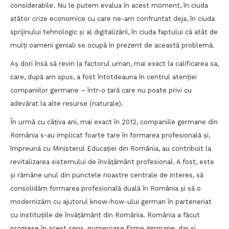
considerabile. Nu le putem evalua în acest moment, în ciuda
atâtor crize economice cu care ne-am confruntat deja, în ciuda
sprijinului tehnologic și al digitalizării, în ciuda faptului că atât de
mulți oameni geniali se ocupă în prezent de această problemă.
Aș dori însă să revin la factorul uman, mai exact la calificarea sa,
care, după am spus, a fost întotdeauna în centrul atenției
companiilor germane – într-o țară care nu poate privi cu
adevărat la alte resurse (naturale).
În urmă cu câțiva ani, mai exact în 2012, companiile germane din
România s-au implicat foarte tare în formarea profesională și,
împreună cu Ministerul Educației din România, au contribuit la
revitalizarea sistemului de învățământ profesional. A fost, este
și rămâne unul din punctele noastre centrale de interes, să
consolidăm formarea profesională duală în România și să o
modernizăm cu ajutorul know-how-ului german în parteneriat
cu instituțiile de învățământ din România. România a făcut
progrese în acest sens, numeroase firme germane, dar și