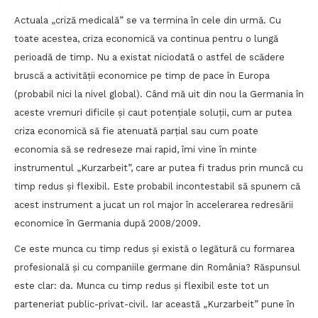
Actuala „criză medicală” se va termina în cele din urmă. Cu
toate acestea, criza economică va continua pentru o lungă
perioadă de timp. Nu a existat niciodată o astfel de scădere
bruscă a activității economice pe timp de pace în Europa
(probabil nici la nivel global). Când mă uit din nou la Germania în
aceste vremuri dificile și caut potențiale soluții, cum ar putea
criza economică să fie atenuată parțial sau cum poate
economia să se redreseze mai rapid, îmi vine în minte
instrumentul „Kurzarbeit”, care ar putea fi tradus prin muncă cu
timp redus și flexibil. Este probabil incontestabil să spunem că
acest instrument a jucat un rol major în accelerarea redresării
economice în Germania după 2008/2009.
Ce este munca cu timp redus și există o legătură cu formarea
profesională și cu companiile germane din România? Răspunsul
este clar: da. Munca cu timp redus și flexibil este tot un
parteneriat public-privat-civil. Iar această „Kurzarbeit” pune în