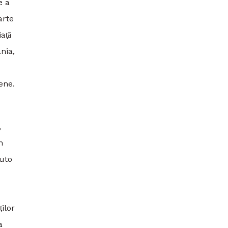
e a
arte
ţă
nia,
pene.
,
n
auto
̧ilor
a