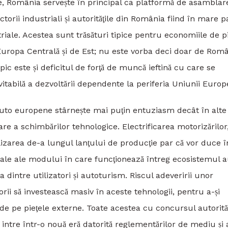
, România servește în principal ca platformă de asamblar
rii industriali și autorităţile din România fiind în mare p
striale. Acestea sunt trăsături tipice pentru economiile de pia
uropa Centrală și de Est; nu este vorba deci doar de Româ
ic este și deficitul de forţă de muncă ieftină cu care se
nevitabilă a dezvoltării dependente la periferia Uniunii Euro
auto europene stârnește mai puţin entuziasm decât în alte
ţare a schimbărilor tehnologice. Electrificarea motorizărilor
izarea de-a lungul lanţului de producţie par că vor duce î
tale ale modului în care funcţionează întreg ecosistemul 
ţia dintre utilizatori și autoturism. Riscul adeveririi unor
ii să investească masiv în aceste tehnologii, pentru a-și
i de pe pieţele externe. Toate acestea cu concursul autorităt
ntre într-o nouă eră datorită reglementărilor de mediu și 