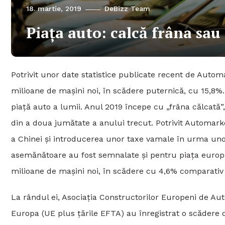
18. martie, 2019
DeBizz Team
Piața auto: calcă frâna sau
Potrivit unor date statistice publicate recent de Autom
milioane de mașini noi, în scădere puternică, cu 15,8
piață auto a lumii. Anul 2019 începe cu „frâna călcată”
din a doua jumătate a anului trecut. Potrivit Automarke
a Chinei și introducerea unor taxe vamale în urma unor
asemănătoare au fost semnalate și pentru piața europe
milioane de mașini noi, în scădere cu 4,6% comparativ 
La rândul ei, Asociaţia Constructorilor Europeni de Au
Europa (UE plus ţările EFTA) au înregistrat o scădere 