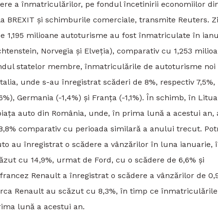
re a înmatriculărilor, pe fondul încetinirii economiilor di
e la BREXIT şi schimburile comerciale, transmite Reuters. Z
e 1,195 milioane autoturisme au fost înmatriculate în ian
htenstein, Norvegia şi Elveţia), comparativ cu 1,253 milio
ândul statelor membre, înmatriculările de autoturisme noi
Italia, unde s-au înregistrat scăderi de 8%, respectiv 7,5%,
6%), Germania (-1,4%) şi Franţa (-1,1%). În schimb, în Litua
piaţa auto din România, unde, în prima lună a acestui an,
8,8% comparativ cu perioada similară a anului trecut. Potr
to au înregistrat o scădere a vânzărilor în luna ianuarie, 
scăzut cu 14,9%, urmat de Ford, cu o scădere de 6,6% şi
rancez Renault a înregistrat o scădere a vânzărilor de 0,
arca Renault au scăzut cu 8,3%, în timp ce înmatriculările
rima lună a acestui an.