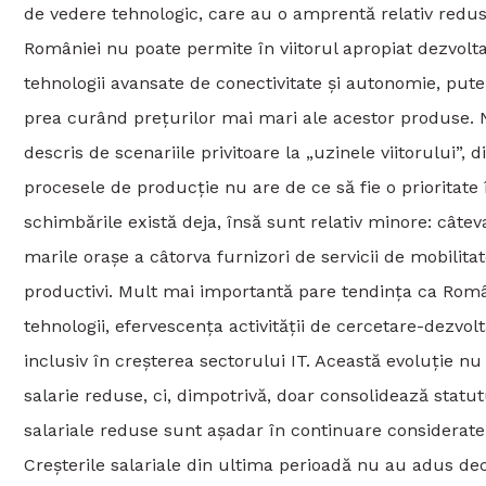
de vedere tehnologic, care au o amprentă relativ redusa
României nu poate permite în viitorul apropiat dezvolt
tehnologii avansate de conectivitate și autonomie, pute
prea curând preţurilor mai mari ale acestor produse. Ni
descris de scenariile privitoare la „uzinele viitorului”
procesele de producţie nu are de ce să fie o prioritate i
schimbările există deja, însă sunt relativ minore: câtev
marile orașe a câtorva furnizori de servicii de mobilit
productivi. Mult mai importantă pare tendinţa ca Români
tehnologii, efervescenţa activităţii de cercetare-dezvolt
inclusiv în creșterea sectorului IT. Această evoluţie n
salarie reduse, ci, dimpotrivă, doar consolidează statu
salariale reduse sunt așadar în continuare considerate c
Creșterile salariale din ultima perioadă nu au adus dec