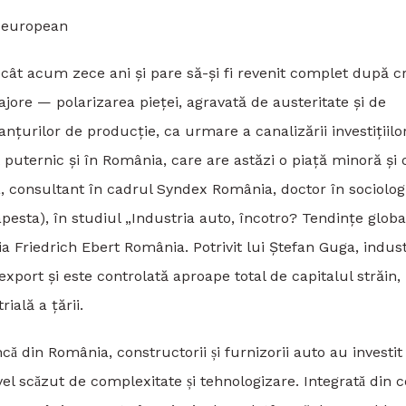
t european
cât acum zece ani și pare să-și fi revenit complet după c
ajore — polarizarea pieţei, agravată de austeritate și de
lanţurilor de producţie, ca urmare a canalizării investiţiilo
uternic și în România, care are astăzi o piaţă minoră și 
, consultant în cadrul Syndex România, doctor în sociologie
pesta), în studiul „Industria auto, încotro? Tendinţe globa
a Friedrich Ebert România. Potrivit lui Ştefan Guga, indust
ort și este controlată aproape total de capitalul străin,
ă a ţării.
 din România, constructorii și furnizorii auto au investit 
l scăzut de complexitate și tehnologizare. Integrată din ce