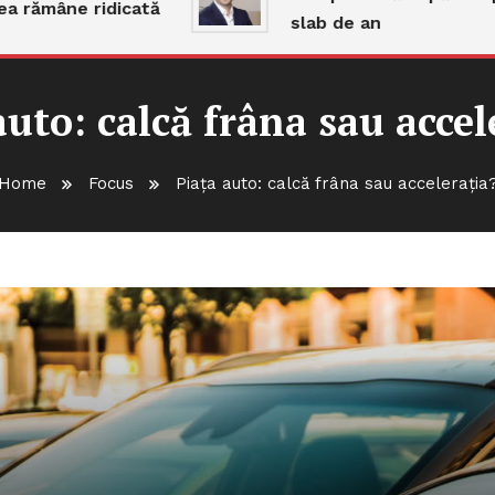
mâne ridicată
slab de an
auto: calcă frâna sau accel
Home
Focus
Piața auto: calcă frâna sau accelerația