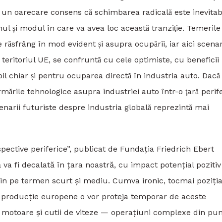
un oarecare consens că schimbarea radicală este inevitabil
 și modul în care va avea loc această tranziţie. Temerile
ăsfrâng în mod evident și asupra ocupării, iar aici scenar
eritoriul UE, se confruntă cu cele optimiste, cu beneficii
il chiar și pentru ocuparea directă în industria auto. Dacă
ările tehnologice asupra industriei auto într-o ţară perife
narii futuriste despre industria globală reprezintă mai
pective periferice”, publicat de Fundaţia Friedrich Ebert
 va fi decalată în țara noastră, cu impact potenţial pozitiv
uţin pe termen scurt și mediu. Cumva ironic, tocmai poziţi
 de producţie europene o vor proteja temporar de aceste
de motoare și cutii de viteze — operaţiuni complexe din pu