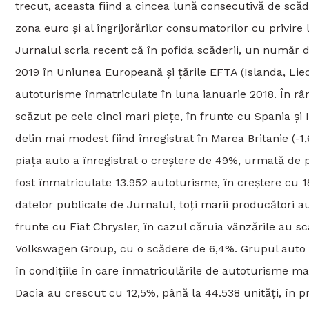
trecut, aceasta fiind a cincea lună consecutivă de scăde
zona euro şi al îngrijorărilor consumatorilor cu privir
Jurnalul scria recent că în pofida scăderii, un număr d
2019 în Uniunea Europeană şi ţările EFTA (Islanda, Liec
autoturisme înmatriculate în luna ianuarie 2018. În r
scăzut pe cele cinci mari pieţe, în frunte cu Spania şi 
delin mai modest fiind înregistrat în Marea Britanie (-1,
piaţa auto a înregistrat o creştere de 49%, urmată de 
fost înmatriculate 13.952 autoturisme, în creştere cu 1
datelor publicate de Jurnalul, toţi marii producători au
frunte cu Fiat Chrysler, în cazul căruia vânzările au 
Volkswagen Group, cu o scădere de 6,4%. Grupul auto f
în condiţiile în care înmatriculările de autoturisme m
Dacia au crescut cu 12,5%, până la 44.538 unităţi, în p