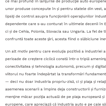
ce mai profund în lanţurile de producţie auto europene
unor produse concepute în și pentru statele din vest, acto
lipsiţi de control asupra funcţionării operaţiunilor indu
dependente care s-au conturat în ultimele decenii în E
ci și de Cehia, Polonia, Slovacia sau Ungaria. La fel de tip
confruntă toate aceste ţări, acesta fiind o slăbiciune i
Un alt motiv pentru care evoluţia pozitivă a industriei 
perioade de creștere ciclică constă într-o triplă amenin
conectivitatea și tehnologia autonomă, precum și digital
viitorul nu foarte îndepărtat la transformări fundamen
— deci nu doar industria propriu-zisă, ci și piaţa și rela
asemenea scenarii a împins deja constructorii și furnizor
menţine măcar poziţia actuală de pe piaţa europeană ș
europene, care apreciază că industria auto e pe cale să i