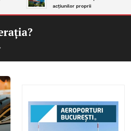
acțiunilor proprii
erația?
?