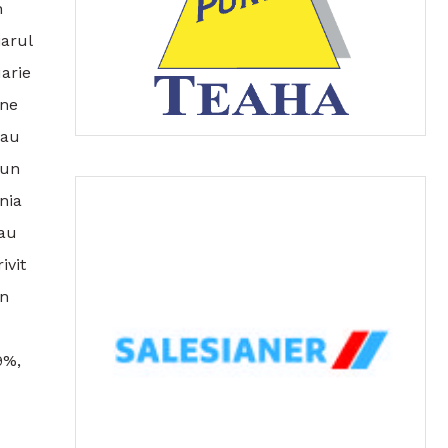
n
iarul
uarie
ane
 au
 un
nia
 au
ivit
în
9%,