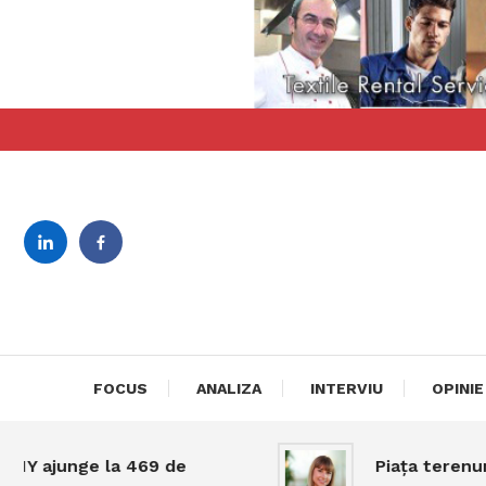
Skip
To
Content
revista bilingva de busin
DeBiz
FOCUS
ANALIZA
INTERVIU
OPINIE
junge la 469 de
Piața terenurilor 