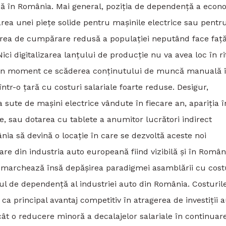
̆ în România. Mai general, poziţia de dependenţă a econ
area unei pieţe solide pentru mașinile electrice sau pentr
rea de cumpărare redusă a populaţiei neputând face faţa
ci digitalizarea lanţului de producţie nu va avea loc în r
, din moment ce scăderea conţinutului de muncă manuală i
̂ntr-o ţară cu costuri salariale foarte reduse. Desigur,
a sute de mașini electrice vândute în fiecare an, apariţia î
ate, sau dotarea cu tablete a anumitor lucrători indirect
a să devină o locaţie în care se dezvoltă aceste noi
are din industria auto europeană fiind vizibilă și în Român
u marchează însă depășirea paradigmei asamblării cu cost
tul de dependenţă al industriei auto din România. Costuril
a principal avantaj competitiv în atragerea de investiţii a
ât o reducere minoră a decalajelor salariale în continuar