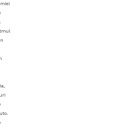
omiei
u
̆
itmul
̂n
n
ia,
uri
e
uto.
e