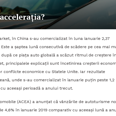
 accelerația?
arket, în China s-au comercializat în luna ianuarie 2,37
%. Este a șaptea lună consecutivă de scădere pe cea mai m
, după ce piața auto globală a scăzut ritmul de creștere î
t, principalele explicații sunt încetinirea creșterii econo
 conflicte economice cu Statele Unite. Iar rezultate
ană, unde s-au comercializat în ianuarie puțin peste 1,2
cu aceeași perioadă a anului trecut.
tomobile (ACEA) a anunţat că vânzările de autoturisme no
de 4,6% în ianuarie 2019 comparativ cu aceeaşi lună a anu