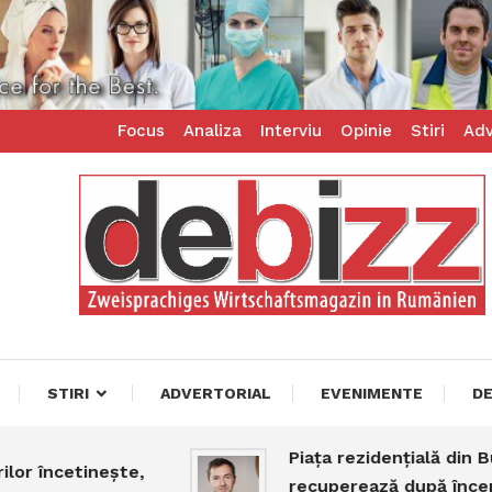
Focus
Analiza
Interviu
Opinie
Stiri
Adv
ess – zweisprachiges Businessmagazin
z
STIRI
ADVERTORIAL
EVENIMENTE
D
Piața rezidențială din Bucure
încetinește,
recuperează după începutul