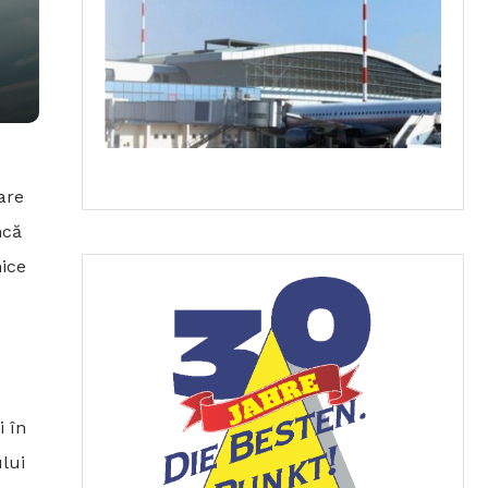
are
ncă
mice
i în
lui