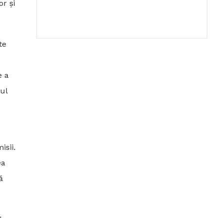
r și
te
e a
tul
isii.
ea
̆