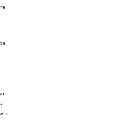
nei
 de
ai
o
ce a