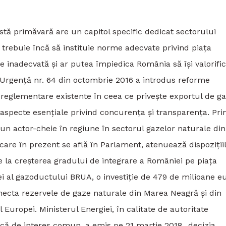
stă primăvară are un capitol specific dedicat sectorului
 trebuie încă să instituie norme adecvate privind piața
re inadecvată și ar putea împiedica România să își valorifi
 Urgență nr. 64 din octombrie 2016 a introdus reforme
e reglementare existente în ceea ce privește exportul de g
aspecte esențiale privind concurența și transparența. Pri
un actor-cheie în regiune în sectorul gazelor naturale din
care în prezent se află în Parlament, atenuează dispoziții
 la creșterea gradului de integrare a României pe piața
ei al gazoductului BRUA, o investiție de 479 de milioane eu
conecta rezervele de gaze naturale din Marea Neagră și din
l Europei. Ministerul Energiei, în calitate de autoritate
că de interes comun, a emis pe 21 martie 2018 „decizia