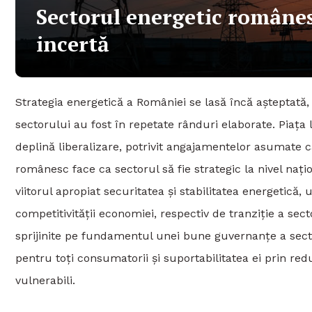
Sectorul energetic românes
incertă
Strategia energetică a României se lasă încă așteptată,
sectorului au fost în repetate rânduri elaborate. Piața 
deplină liberalizare, potrivit angajamentelor asumate 
românesc face ca sectorul să fie strategic la nivel nați
viitorul apropiat securitatea și stabilitatea energetică,
competitivității economiei, respectiv de tranziție a se
sprijinite pe fundamentul unei bune guvernanțe a sectoru
pentru toți consumatorii și suportabilitatea ei prin red
vulnerabili.