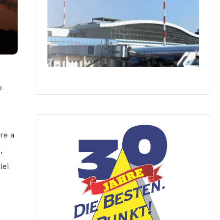
e
are a
,
iei