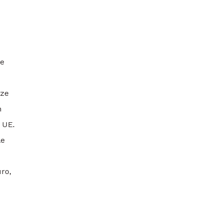
ce
aze
n
 UE.
le
ro,