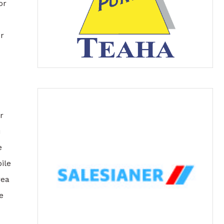
or
or
ar
i
e
bile
rea
e