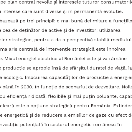
pe plan central nevoile și interesele tuturor consumatoril
̦i interese care sunt diverse și în permanentă evoluție.
zează pe trei principii: o mai bună delimitare a funcțiil
cea de deținător de active și de investitor; utilizarea
lor strategice, pentru a da o perspectivă stabilă mediului
rima arie centrală de intervenție strategică este înnoirea
e. Mixul energiei electrice al României este și va rămâne
 producție se apropie însă de sfârșitul duratei de viață, i
ecologic. Înlocuirea capacităților de producție a energie
 până în 2030, în funcție de scenariul de dezvoltare. Noil
u eficiență ridicată, flexibile și mai puțin poluante, capa
cleară este o opțiune strategică pentru România. Extinde
ate energetică și de reducere a emisiilor de gaze cu efect d
stiție potențială în sectorul energetic românesc în