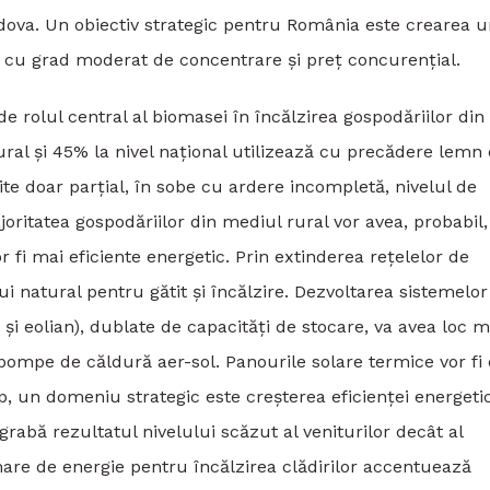
ldova. Un obiectiv strategic pentru România este crearea u
̆, cu grad moderat de concentrare și preț concurențial.
olul central al biomasei în încălzirea gospodăriilor din
al și 45% la nivel național utilizează cu precădere lemn
lzite doar parțial, în sobe cu ardere incompletă, nivelul de
ajoritatea gospodăriilor din mediul rural vor avea, probabil,
vor fi mai eficiente energetic. Prin extinderea rețelelor de
i natural pentru gătit și încălzire. Dezvoltarea sistemelor
 și eolian), dublate de capacități de stocare, va avea loc m
 pompe de căldură aer-sol. Panourile solare termice vor fi 
imp, un domeniu strategic este creșterea eficienței energeti
egrabă rezultatul nivelului scăzut al veniturilor decât al
mare de energie pentru încălzirea clădirilor accentuează