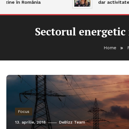
e în România
dar activitatea ră
Sectorul energetic
Home
Focus
13. aprilie, 2018
DeBizz Team