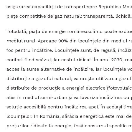
asigurarea capacității de transport spre Republica Mo
piețe competitive de gaz natural: transparentă, lichida
Totodată, piața de energie românească nu poate exclude r
mediul rural. Aproape 90% din locuințele din mediul rur
foc pentru încălzire. Locuințele sunt, de regulă, încă
confort fiind scăzut, iar costul ridicat. În anul 2030, m
acces la surse alternative de încălzire, iar locuințele 
distribuție a gazului natural, va crește utilizarea gazulu
distribuite de producție a energiei electrice (fotovoltaic
ales în mediul semi-urban și va favoriza încălzirea cu
soluție accesibilă pentru încălzirea apei. În același t
locuințelor. În România, sărăcia energetică este mai d
prețurilor ridicate la energie, însă consumul specific 