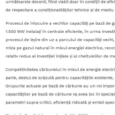
următoarele decenii, fiind viabil doar în condiții de efi
de respectare a condiționalităților tehnice și de medi
Procesul de înlocuire a vechilor capacități pe bază de 
1.500 MW instalați în centrale eficiente, în urma investiț
procesul de ieșire din uz a parcului de capacități vech
miza pe gazul natural în mixul energiei electrice, recoma
relativ redus al investiției inițiale și al cheltuielilor d
Competitivitatea cărbunelui în mixul de energie electric
parte, destul de scăzută pentru capacitățile existente, 
Grupurile actuale pe bază de cărbune au un rol importa
capacităților pe bază de cărbune va avea loc în special
parametri supra-critici, eficiență ridicată și emisii spe