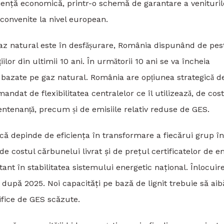
ciență economică, printr-o schemă de garantare a veniturilo
u convenite la nivel european.
gaz natural este în desfășurare, România dispunând de pes
iilor din ultimii 10 ani. În următorii 10 ani se va încheia
i, bazate pe gaz natural. România are opțiunea strategică d
ndat de flexibilitatea centralelor ce îl utilizează, de cos
e mentenanță, precum și de emisiile relativ reduse de GES.
ă depinde de eficiența în transformare a fiecărui grup în
de costul cărbunelui livrat și de prețul certificatelor de em
nt în stabilitatea sistemului energetic național. Înlocuir
 după 2025. Noi capacități pe bază de lignit trebuie să aiba
cifice de GES scăzute.