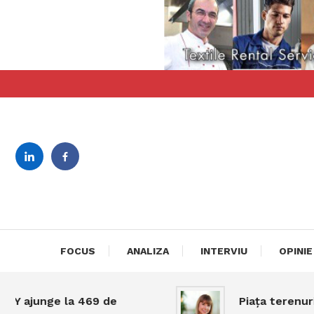
Skip
To
Content
revista bilingva de busin
DeBiz
FOCUS
ANALIZA
INTERVIU
OPINIE
junge la 469 de
Piața terenurilor î