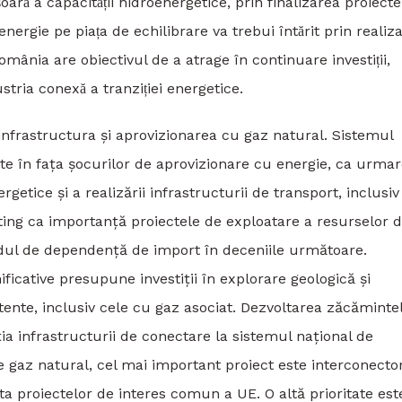
oară a capacității hidroenergetice, prin finalizarea proiecte
energie pe piața de echilibrare va trebui întărit prin realiz
omânia are obiectivul de a atrage în continuare investiții,
ustria conexă a tranziției energetice.
 infrastructura și aprovizionarea cu gaz natural. Sistemul
te în fața șocurilor de aprovizionare cu energie, ca urmar
getice și a realizării infrastructurii de transport, inclusiv
sting ca importanță proiectele de exploatare a resurselor 
dul de dependență de import în deceniile următoare.
cative presupune investiții în explorare geologică și
tente, inclusiv cele cu gaz asociat. Dezvoltarea zăcăminte
ia infrastructurii de conectare la sistemul național de
 de gaz natural, cel mai important proiect este interconecto
ta proiectelor de interes comun a UE. O altă prioritate est