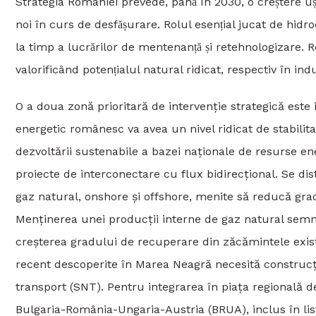
Strategia României prevede, până în 2030, o creștere uș
noi în curs de desfășurare. Rolul esențial jucat de hidro
la timp a lucrărilor de mentenanță și retehnologizare. R
valorificând potențialul natural ridicat, respectiv în ind
O a doua zonă prioritară de intervenție strategică este
energetic românesc va avea un nivel ridicat de stabilita
dezvoltării sustenabile a bazei naționale de resurse ener
proiecte de interconectare cu flux bidirecțional. Se di
gaz natural, onshore și offshore, menite să reducă gra
Menținerea unei producții interne de gaz natural semnifi
creșterea gradului de recuperare din zăcămintele exis
recent descoperite în Marea Neagră necesită construcț
transport (SNT). Pentru integrarea în piața regională
Bulgaria-România-Ungaria-Austria (BRUA), inclus în lis