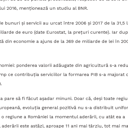
ului 2016, menționează un studiu al BNR.
 de bunuri și servicii au urcat între 2006 și 2017 de la 31,5 
iliarde de euro (date Eurostat, la prețuri curente). Iar du
ută din economie a ajuns de la 369 de miliarde de lei în 20
nomiei: ponderea valorii adăugate din agricultură s-a redu
imp ce contribuția serviciilor la formarea PIB s-a majorat 
.
pare să fi făcut așadar minuni. Doar că, deși toate regiu
ropeană, evoluția general pozitivă nu s-a distribuit unif
ă o regiune a României la momentul aderării, cu atât ea a
aderării este astăzi, aproape 11 ani mai târziu, tot mai ma