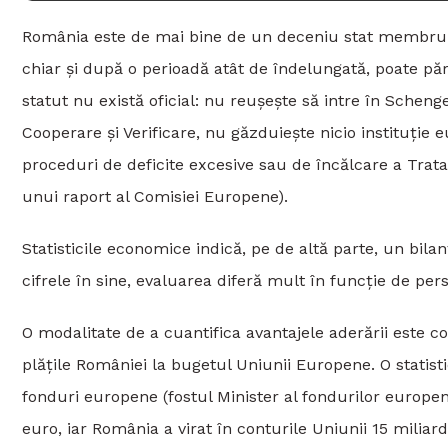
România este de mai bine de un deceniu stat membru 
chiar și după o perioadă atât de îndelungată, poate 
statut nu există oficial: nu reușește să intre în Schen
Cooperare și Verificare, nu găzduiește nicio instituți
proceduri de deficite excesive sau de încălcare a Tratat
unui raport al Comisiei Europene).
Statisticile economice indică, pe de altă parte, un bilan
cifrele în sine, evaluarea diferă mult în funcție de per
O modalitate de a cuantifica avantajele aderării este 
plățile României la bugetul Uniunii Europene. O stati
fonduri europene (fostul Minister al fondurilor europen
euro, iar România a virat în conturile Uniunii 15 milia