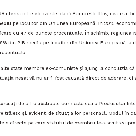
BNR oferea cifre elocvente: dacă București-Ilfov, cea mai b
mediu pe locuitor din Uniunea Europeană, în 2015 econom
ficare cu 47 de puncte procentuale. În schimb, regiunea 
 25% din PIB mediu pe locuitor din Uniunea Europeană la 
rocentuale.
 alte state membre ex-comuniste și ajung la concluzia că
uația negativă nu ar fi fost cauzată direct de aderare, ci 
teresați de cifre abstracte cum este cea a Produsului Int
trăiesc și, evident, de situația lor personală. Modul în c
ele directe pe care statutul de membru le-a avut asupra 