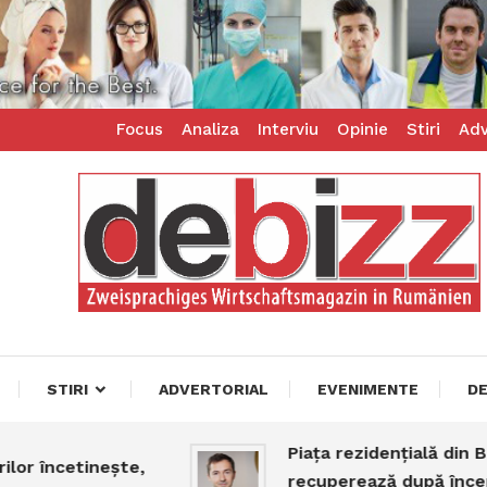
Focus
Analiza
Interviu
Opinie
Stiri
Adv
ess – zweisprachiges Businessmagazin
z
STIRI
ADVERTORIAL
EVENIMENTE
D
Piața rezidențială din Bucur
încetinește,
recuperează după începutu