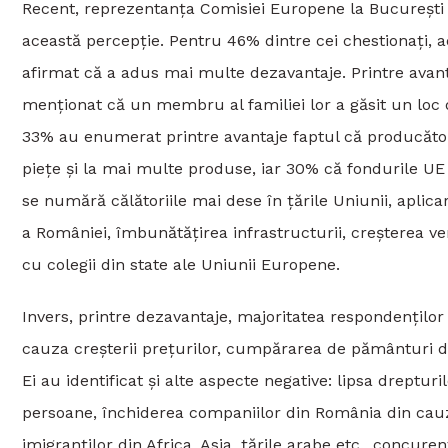
Recent, reprezentanța Comisiei Europene la București 
această percepție. Pentru 46% dintre cei chestionați, 
afirmat că a adus mai multe dezavantaje. Printre avant
menționat că un membru al familiei lor a găsit un lo
33% au enumerat printre avantaje faptul că producăto
piețe și la mai multe produse, iar 30% că fondurile UE 
se numără călătoriile mai dese în țările Uniunii, apli
a României, îmbunătățirea infrastructurii, creșterea v
cu colegii din state ale Uniunii Europene.
Invers, printre dezavantaje, majoritatea respondențilo
cauza creșterii prețurilor, cumpărarea de pământuri de 
Ei au identificat și alte aspecte negative: lipsa dreptur
persoane, închiderea companiilor din România din cauza
imigranților din Africa, Asia, țările arabe etc., concu