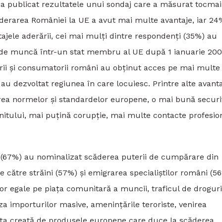
a publicat rezultatele unui sondaj care a măsurat tocmai
aderarea României la UE a avut mai multe avantaje, iar 2
ajele aderării, cei mai mulți dintre respondenți (35%) au
c de muncă într-un stat membru al UE după 1 ianuarie 200
rii și consumatorii români au obținut acces pe mai multe
au dezvoltat regiunea în care locuiesc. Printre alte avant
carea normelor și standardelor europene, o mai bună securi
enitului, mai puțină corupție, mai multe contacte profesio
r (67%) au nominalizat scăderea puterii de cumpărare din
către străini (57%) și emigrarea specialiștilor români (56
ilor egale pe piața comunitară a muncii, traficul de droguri
 importurilor masive, amenințările teroriste, venirea
rența creată de produsele europene care duce la scăderea