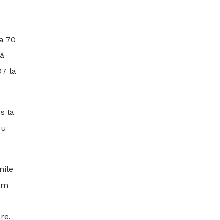
la 70
pă
07 la
s la
cu
nile
orm
re.