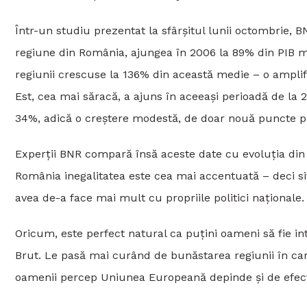
Într-un studiu prezentat la sfârșitul lunii octombrie, 
regiune din România, ajungea în 2006 la 89% din PIB 
regiunii crescuse la 136% din această medie – o ampli
Est, cea mai săracă, a ajuns în aceeași perioadă de la
34%, adică o creștere modestă, de doar nouă puncte p
Experții BNR compară însă aceste date cu evoluția din
România inegalitatea este cea mai accentuată – deci sit
avea de-a face mai mult cu propriile politici naționale.
Oricum, este perfect natural ca puțini oameni să fie in
Brut. Le pasă mai curând de bunăstarea regiunii în care 
oamenii percep Uniunea Europeană depinde și de efect