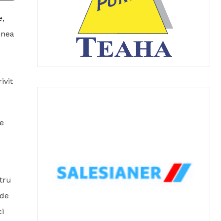
e,
enea
ivit
de
tru
 de
ci