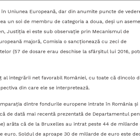
în Uniunea Europeană, dar din anumite puncte de veder
părea un soi de membru de categoria a doua, deși un asem
gen, Justiția ei este sub observație prin Mecanismul de
e europeană majoră, Comisia o sancționează cu zeci de
elor (57 de dosare erau deschise la sfârșitul lui 2016, potr
ț al integrării net favorabil României, cu toate că dincolo 
spectiva din care ele se interpretează.
comparația dintre fondurile europene intrate în România și
stică de dată mai recentă prezentată de Departamentul pen
e) arăta că de la Bruxelles au intrat peste 44 de miliarde
rde euro. Soldul de aproape 30 de miliarde de euro este de