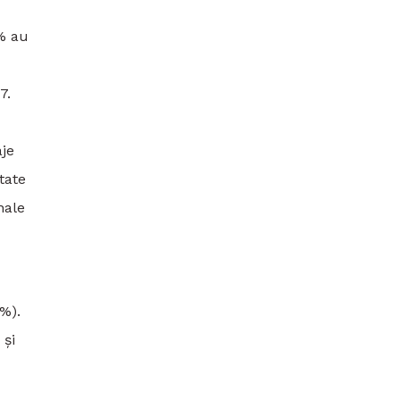
4% au
7.
aje
tate
nale
%).
 și