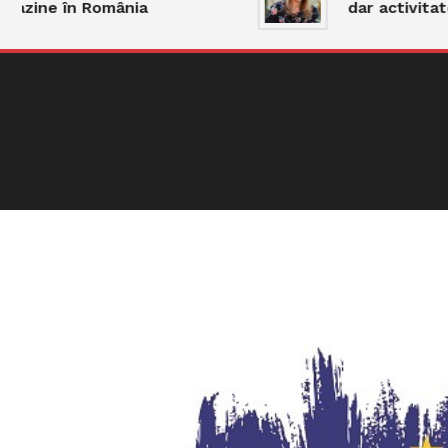
ne în România
dar activitatea r