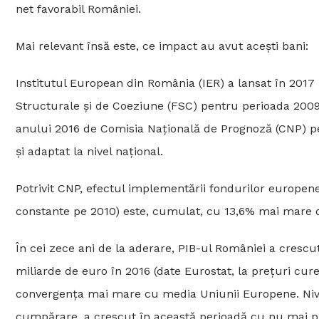
net favorabil României.
Mai relevant însă este, ce impact au avut acești bani:
Institutul European din România (IER) a lansat în 201
Structurale și de Coeziune (FSC) pentru perioada 2009
anului 2016 de Comisia Națională de Prognoză (CNP) pe
și adaptat la nivel național.
Potrivit CNP, efectul implementării fondurilor europene 
constante pe 2010) este, cumulat, cu 13,6% mai mare d
În cei zece ani de la aderare, PIB-ul României a crescu
miliarde de euro în 2016 (date Eurostat, la prețuri cur
convergența mai mare cu media Uniunii Europene. Nivelu
cumpărare, a crescut în această perioadă cu nu mai pu