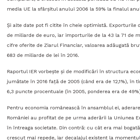
media UE la sfârșitul anului 2006 la 59% la finalul an
Și alte date pot fi citite în cheie optimistă. Exporturile
de miliarde de euro, iar importurile de la 43 la 71 de m
cifre oferite de Ziarul Financiar, valoarea adăugată br
683 de miliarde de lei în 2016.
Raportul IER vorbește și de modificări în structura eco
jumătate în 2016 față de 2005 (când era de 12,1%), în t
6,3 puncte procentuale (în 2005, ponderea era de 49%)
Pentru economia românească în ansamblul ei, aderarea 
României au profitat de pe urma aderării la Uniunea Eu
în întreaga societate. Din contră: cu cât era mai bogat
crescut mai repede, iar decalajul existent la momentul 