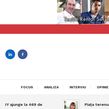
Skip
To
Content
revista bilingva de busin
DeBiz
FOCUS
ANALIZA
INTERVIU
OPINIE
ajunge la 469 de
Piața terenurilor 