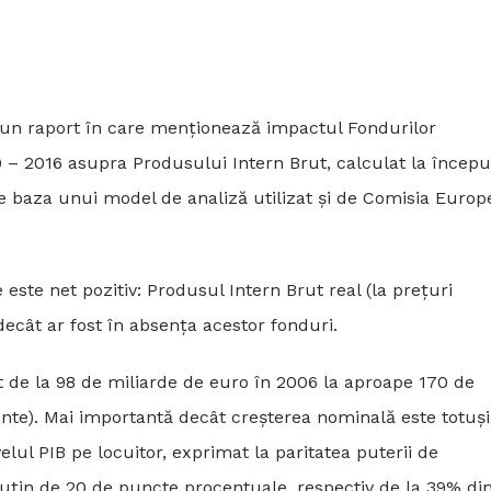
7 un raport în care menționează impactul Fondurilor
 – 2016 asupra Produsului Intern Brut, calculat la începu
 baza unui model de analiză utilizat și de Comisia Euro
este net pozitiv: Produsul Intern Brut real (la prețuri
ecât ar fost în absența acestor fonduri.
t de la 98 de miliarde de euro în 2006 la aproape 170 de
ente). Mai importantă decât creșterea nominală este totuși
l PIB pe locuitor, exprimat la paritatea puterii de
țin de 20 de puncte procentuale, respectiv de la 39% di