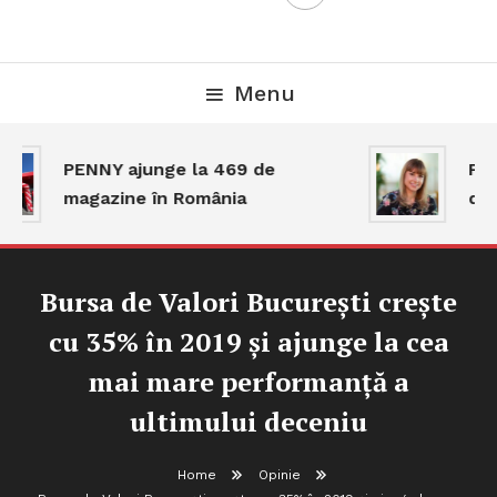
Menu
PENNY ajunge la 469 de
Piaț
magazine în România
dar
Bursa de Valori București crește
cu 35% în 2019 și ajunge la cea
mai mare performanță a
ultimului deceniu
Home
Opinie