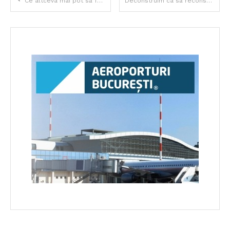
Ce altceva mai pot să fac?
Deconstruim ca să reconstruim?
în
articole