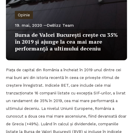
Opinie
19. mai, 2020
DeBizz Team
Bursa de Valori București crește cu 35%
în 2019 și ajunge la cea mai mare
performanță a ultimului deceniu
Piața de capital din România a încheiat în 2019 unul dintre cei
mai buni ani din istoria recentă în ceea ce privește ritmul de
creștere înregistrat. Indicele BET, care include cele mai
tranzacționate 16 companii listate cu excepția SIF-urilor, a livrat
un randament de 35% în 2019, cea mai mare performanță a
ultimului deceniu. La nivelul Uniunii Europene, România a
cunoscut a doua cea mai mare ascensiune, fiind devansată doar
de Grecia (+49%). Luând în calcul și dividendele, companiile
listate la Bursa de Valori București (BVB) și incluse în indicele