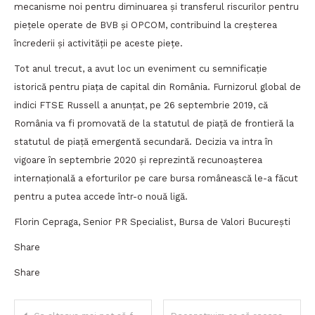
mecanisme noi pentru diminuarea și transferul riscurilor pentru
piețele operate de BVB și OPCOM, contribuind la creșterea
încrederii și activității pe aceste piețe.
Tot anul trecut, a avut loc un eveniment cu semnificație
istorică pentru piața de capital din România. Furnizorul global de
indici FTSE Russell a anunțat, pe 26 septembrie 2019, că
România va fi promovată de la statutul de piață de frontieră la
statutul de piață emergentă secundară. Decizia va intra în
vigoare în septembrie 2020 și reprezintă recunoașterea
internațională a eforturilor pe care bursa românească le-a făcut
pentru a putea accede într-o nouă ligă.
Florin Cepraga, Senior PR Specialist, Bursa de Valori București
Share
Share
Navigare