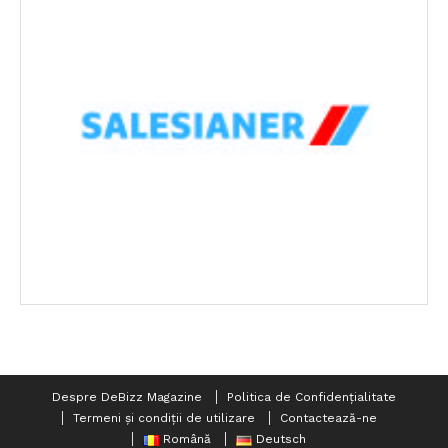
Despre DeBizz Magazine
Politica de Confidențialitate
Termeni și condiții de utilizare
Contactează-ne
Română
Deutsch