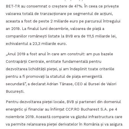
BET-TR au consemnat o creștere de 47%. În ceea ce privește
valoarea totală de tranzacționare pe segmentul de acțiuni,
aceasta a fost de peste 2 miliarde euro pe parcursul întregului
an 2019. La finalul lunii decembrie, valoarea de piață a
companiilor românești listate la BVB era de 111,5 miliarde lei,
echivalentul a 23,3 miliarde euro.
„Anul 2019 a fost anul în care am construit: am pus bazele
Contrapărții Centrale, entitate fundamentală pentru
dezvoltarea lichidității pieței, și am îndeplinit toate criteriile
pentru a fi promovați la statutul de piața emergentă
secundară”, a declarat Adrian Tănase, CEO al Bursei de Valori
București.
Pentru dezvoltarea pieței locale, BVB și parteneri din domeniul
energetic și financiar au înființat CCP.RO Bucharest S.A. pe 4
noiembrie 2019. Această companie va găzdui infrastructura care
va permite relansarea pieței derivatelor în România și va asigura