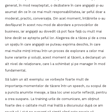
generat, în mod neașteptat, o dezbatere în care angajații și-au
asumat din ce în ce mai mult responsabilitatea, iar șeful doar a
moderat, practic, conversația. Din acel moment, întâlnirile s-au
desfășurat în acest nou mod de abordare a provocărilor de
business, iar angajații au dovedit că pot face față cu mult mai
bine decât se aștepta șeful lor. Alegerea de a tăcea și de a crea
un spațiu în care angajații se puteau exprima deschis, în care
mai multe minți intrau într-un proces de explorare a celor mai
bune variante și soluții, acest moment al tăcerii, a declanșat un
alt nivel de relaționare, care l-a schimbat și pe manager în mod
fundamental.
Să luăm un alt exemplu: se vorbește foarte mult de
importanța momentelor de tăcere într-un speech, cu scopul de
a puncta anumite mesaje, a lăsa loc unei scurte reflecții, pentru
a crea suspans. La training-urile de comunicare, am obținut
foarte des o calitate mult mai înaltă a discursului după ce am
reușit să-i ajut pe cursanți să simtă când este nevoie să