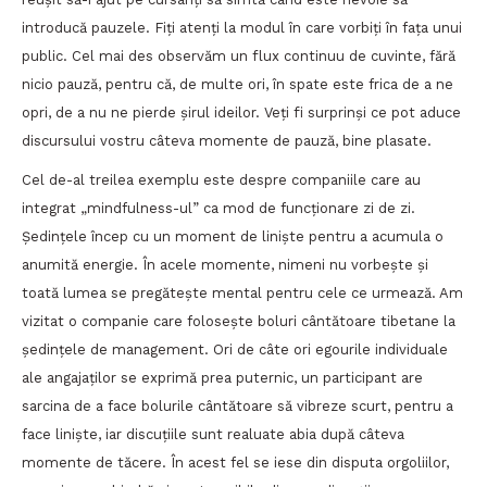
introducă pauzele. Fiți atenți la modul în care vorbiți în fața unui
public. Cel mai des observăm un flux continuu de cuvinte, fără
nicio pauză, pentru că, de multe ori, în spate este frica de a ne
opri, de a nu ne pierde șirul ideilor. Veți fi surprinși ce pot aduce
discursului vostru câteva momente de pauză, bine plasate.
Cel de-al treilea exemplu este despre companiile care au
integrat „mindfulness-ul” ca mod de funcționare zi de zi.
Ședințele încep cu un moment de liniște pentru a acumula o
anumită energie. În acele momente, nimeni nu vorbește și
toată lumea se pregătește mental pentru cele ce urmează. Am
vizitat o companie care folosește boluri cântătoare tibetane la
ședințele de management. Ori de câte ori egourile individuale
ale angajaților se exprimă prea puternic, un participant are
sarcina de a face bolurile cântătoare să vibreze scurt, pentru a
face liniște, iar discuțiile sunt realuate abia după câteva
momente de tăcere. În acest fel se iese din disputa orgoliilor,