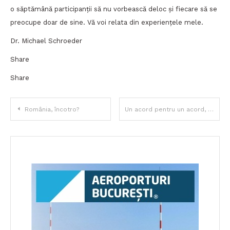
o săptămână participanții să nu vorbească deloc și fiecare să se
preocupe doar de sine. Vă voi relata din experiențele mele.
Dr. Michael Schroeder
Share
Share
Navigare
România, încotro?
Un acord pentru un acord, sau BREXIT – eterna poveste
în
articole