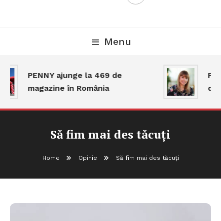
Menu
PENNY ajunge la 469 de
Piaț
magazine în România
dar 
Să fim mai des tăcuți
Home
Opinie
Să fim mai des tăcuți