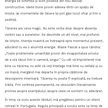
energia se schimbă și sunt posibile din nou discuții
constructive. Ideile bune provin adesea dintr-un spațiu de
liniște, iar momentele de tăcere își pot găsi locul chiar și într-o
ședință.
Tăcerea are ceva magic. Nu este vorba doar despre absența
vorbirii sau a sunetelor. Se deschide un alt nivel, mai profund,
de liniște. Atenția noastră se îndreaptă spre momentul prezent,
aducând cu ea o anumită energie. Blaise Pascal a spus cândva:
„Toate problemele umanității provin din incapacitatea omului
de a sta tăcut într-o cameră, singur.” Cu cât vă împrieteniți mai
bine cu tăcerea, cu atât vă veți înțelege mai bine cu ceilalți și cu
voi înșivă, mergând mai departe în propria călătorie de
descoperire interioară. Tăcerea nu poate fi explicată, ea trebuie
trăită. Prin vorbirea permanentă, ne obscurăm literalmente
privirea asupra esențialului, asupra ceea ce suntem cu adevărat.
În timp ce scriu aceste rânduri, mă pregătesc pentru un silent
retreat în Portugalia. Regula principală a locului este ca timp de