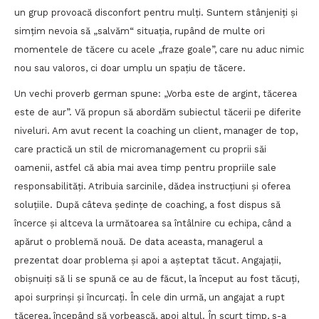
un grup provoacă disconfort pentru mulți. Suntem stânjeniți și
simțim nevoia să „salvăm“ situația, rupând de multe ori
momentele de tăcere cu acele „fraze goale”, care nu aduc nimic
nou sau valoros, ci doar umplu un spațiu de tăcere.
Un vechi proverb german spune: „Vorba este de argint, tăcerea
este de aur”. Vă propun să abordăm subiectul tăcerii pe diferite
niveluri. Am avut recent la coaching un client, manager de top,
care practică un stil de micromanagement cu proprii săi
oamenii, astfel că abia mai avea timp pentru propriile sale
responsabilități. Atribuia sarcinile, dădea instrucțiuni și oferea
soluțiile. După câteva ședințe de coaching, a fost dispus să
încerce și altceva la următoarea sa întâlnire cu echipa, când a
apărut o problemă nouă. De data aceasta, managerul a
prezentat doar problema și apoi a așteptat tăcut. Angajații,
obișnuiți să li se spună ce au de făcut, la început au fost tăcuți,
apoi surprinși și încurcați. În cele din urmă, un angajat a rupt
tăcerea, începând să vorbească, apoi altul. În scurt timp, s-a