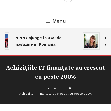
Menu
PENNY ajunge la 469 de
Pia
magazine în România
dar
Achizițiile IT finanțate au crescut
cu peste 200%
Home
Stiri
Achizițiile IT finanțate au crescut cu peste 200%