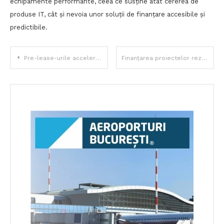
echipamente performante, ceea ce susține atât cererea de
produse IT, cât și nevoia unor soluții de finanțare accesibile și
predictibile.
Navigare
Pre-lease-urile accelerează piața de birouri din București: semn de relansare, dar și de repoziționare a cererii
Finanțarea proiectelor rezidențiale reflectă maturizarea pieței
în
articole