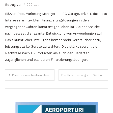
Betrag von 4.000 Lei.
Răzvan Pop, Marketing Manager bei PC Garage, erklärt, dass das
Interesse an flexiblen Finanzierungslösungen in den
vergangenen Jahren konstant geblieben ist. Seiner Ansicht
nach bewegt die rasante Entwicklung von Anwendungen auf
Basis künstlicher Intelligenz immer mehr Verbraucher dazu,
leistungsstarke Geräte zu wählen. Dies stärkt sowohl die
Nachfrage nach IT-Produkten als auch den Bedarf an
zugänglichen und planbaren Finanzierungslösungen.
Beitragsnavigation
Pre-Leases treiben den Büroimmobilienmarkt in Bukarest an: Zeichen der Erholung, aber auch der Nachfrageverschiebung
Die Finanzierung von Wohnbauprojekten spiegelt die Reife des Marktes wider