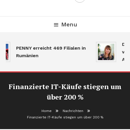
Menu
Der
PENNY erreicht 469 Filialen in
verl
Rumänien
Akti
Finanzierte IT-Käufe stiegen um
über 200 %
Home
Nachrichten
Finanzierte IT-Käufe stiegen um über 200 %