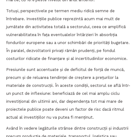
Totuși, perspectivele pe termen mediu ridică semne de
întrebare. Investițiile publice reprezintă acum mai mult de
jumătate din activitatea totală a sectorului, ceea ce amplifică
vulnerabilitatea în fața eventualelor întârzieri în absorbția
fondurilor europene sau a unor schimbări de priorități bugetare.
În paralel, dezvoltatorii privați rămân prudenți, pe fondul
costurilor ridicate de finanțare și al incertitudinilor economice.
Presiunile sunt accentuate și de deficitul de forță de muncă,
precum și de reluarea tendinței de creștere a prețurilor la
materiale de construcții. În aceste condiții, sectorul se află într-
un punct de inflexiune: beneficiază de cel mai amplu ciclu
investițional din ultimii ani, dar dependența tot mai mare de
proiectele publice poate deveni un factor de risc dacă ritmul
actual al investițiilor nu va putea fi menținut.
Având în vedere legăturile strânse dintre construcții și industrii
precum producția de materiale, transportul, logistica sau