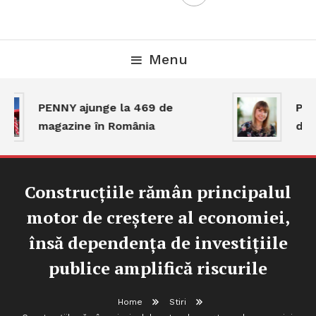
Menu
PENNY ajunge la 469 de
Piaț
magazine în România
dar 
Construcțiile rămân principalul
motor de creștere al economiei,
însă dependența de investițiile
publice amplifică riscurile
Home
Stiri