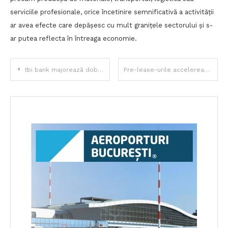
serviciile profesionale, orice încetinire semnificativă a activității
ar avea efecte care depășesc cu mult granițele sectorului și s-
ar putea reflecta în întreaga economie.
Navigare
tbi bank majorează dobânzile la depozite până la 7% și introduce condiții mai flexibile pentru retragerile anticipate
Pre-lease-urile accelerează piața de birouri din București: semn de relansare, dar și de repoziționare a cererii
în
articole