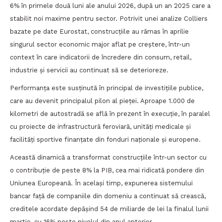
6% în primele două luni ale anului 2026, după un an 2025 care a
stabilit noi maxime pentru sector. Potrivit unei analize Colliers
bazate pe date Eurostat, construcțiile au rămas în aprilie
singurul sector economic major aflat pe creștere, într-un
context în care indicatorii de încredere din consum, retail,
industrie și servicii au continuat să se deterioreze.
Performanța este susținută în principal de investițiile publice,
care au devenit principalul pilon al pieței. Aproape 1.000 de
kilometri de autostradă se află în prezent în execuție, în paralel
cu proiecte de infrastructură feroviară, unități medicale și
facilități sportive finanțate din fonduri naționale și europene.
Această dinamică a transformat construcțiile într-un sector cu
o contribuție de peste 8% la PIB, cea mai ridicată pondere din
Uniunea Europeană. În același timp, expunerea sistemului
bancar față de companiile din domeniu a continuat să crească,
creditele acordate depășind 54 de miliarde de lei la finalul lunii
martie, cu 16% peste nivelul din anul anterior.