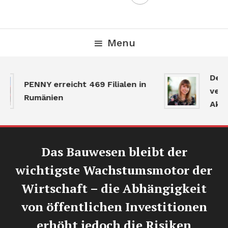
Menu
Der 
PENNY erreicht 469 Filialen in
verla
Rumänien
Aktiv
Das Bauwesen bleibt der
wichtigste Wachstumsmotor der
Wirtschaft – die Abhängigkeit
von öffentlichen Investitionen
erhöht jedoch die Risiken