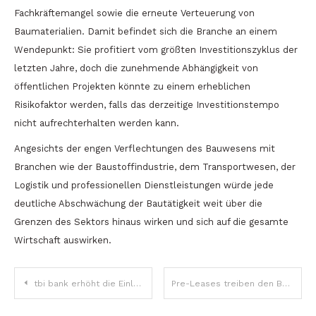
Fachkräftemangel sowie die erneute Verteuerung von
Baumaterialien. Damit befindet sich die Branche an einem
Wendepunkt: Sie profitiert vom größten Investitionszyklus der
letzten Jahre, doch die zunehmende Abhängigkeit von
öffentlichen Projekten könnte zu einem erheblichen
Risikofaktor werden, falls das derzeitige Investitionstempo
nicht aufrechterhalten werden kann.
Angesichts der engen Verflechtungen des Bauwesens mit
Branchen wie der Baustoffindustrie, dem Transportwesen, der
Logistik und professionellen Dienstleistungen würde jede
deutliche Abschwächung der Bautätigkeit weit über die
Grenzen des Sektors hinaus wirken und sich auf die gesamte
Wirtschaft auswirken.
Beitragsnavigation
tbi bank erhöht die Einlagenzinsen auf bis zu 7 % und führt flexiblere Bedingungen für vorzeitige Auszahlungen ein
Pre-Leases treiben den Büroimmobilienmarkt in Bukarest an: Zeichen der Erholung, aber auch der Nachfrageverschiebung