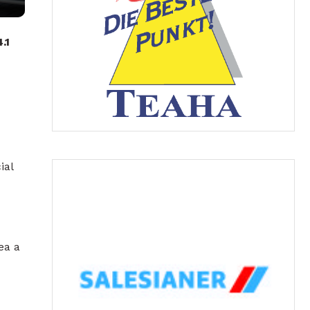
.1
ial
rea a