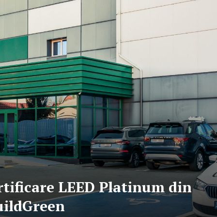
rtificare LEED Platinum din
uildGreen