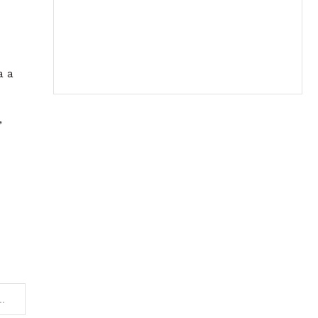
a a
,
lioane de euro în al doilea magazin din Timișoara