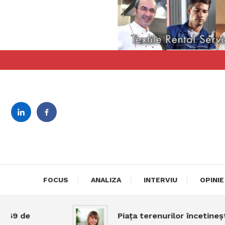
Skip
To
Content
revista bilingva de busin
DeBiz
FOCUS
ANALIZA
INTERVIU
OPINIE
9 de
Piața terenurilor încetinește,