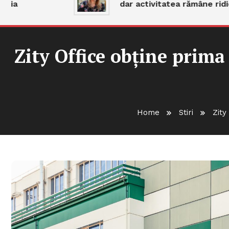
a
dar activitatea rămâne ridicat
Zity Office obține prim
Home
Stiri
Zity