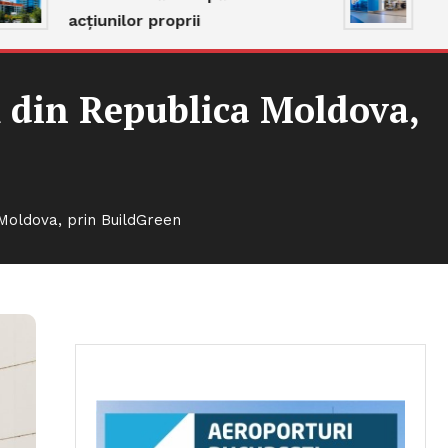
acțiunilor proprii
magaz
m din Republica Moldova,
 Moldova, prin BuildGreen