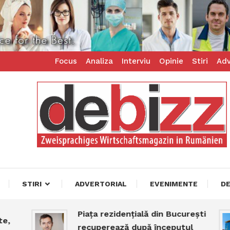
Focus
Analiza
Interviu
Opinie
Stiri
Adv
ess – zweisprachiges Businessmagazin
z
STIRI
ADVERTORIAL
EVENIMENTE
D
Piața rezidențială din București
recuperează după începutul