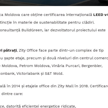
ca Moldova care obține certificarea internațională
LEED v4
stincție în materie de sustenabilitate pentru clădiri.
consultanță BuildGreen, iar dezvoltatorul proiectului este
i pătrați
, Zity Office face parte dintr-un complex de tip
 cu șapte etaje, precum și două niveluri din centrul comerc
e Moldova, Petrom Moldova, Vinăria Purcari, Bergenbier,
onbank, Victoriabank și S&T Mold.
ală în 2014 și etajele office din Zity Mall în 2018. Certifica
, dintre care:
ce
, datorită eficienței energetice ridicate,