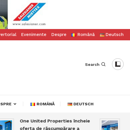
ertorial
Evenimente
Despre
Română
Deutsch
Search
ESPRE
ROMÂNĂ
DEUTSCH
One United Properties încheie
Prima
oferta de răscumpărare a
milio