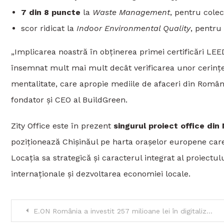
7 din 8 puncte
la
Waste Management
, pentru colec
scor ridicat la
Indoor Environmental Quality
, pentru 
„Implicarea noastră în obținerea primei certificări LE
însemnat mult mai mult decât verificarea unor cerinț
mentalitate, care apropie mediile de afaceri din Român
fondator și CEO al BuildGreen.
Zity Office este în prezent
singurul proiect office di
poziționează Chișinăul pe harta orașelor europene care 
Locația sa strategică și caracterul integrat al proiectul
internaționale și dezvoltarea economiei locale.
Navigare
E.ON România a investit 257 milioane lei în digitalizare și modernizarea rețelelor în 2024