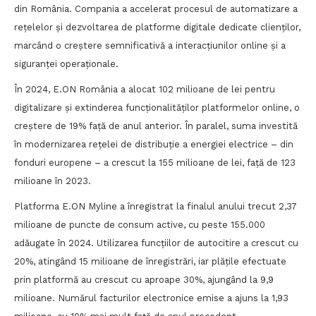
din România. Compania a accelerat procesul de automatizare a
rețelelor și dezvoltarea de platforme digitale dedicate clienților,
marcând o creștere semnificativă a interacțiunilor online și a
siguranței operaționale.
În 2024, E.ON România a alocat 102 milioane de lei pentru
digitalizare și extinderea funcționalităților platformelor online, o
creștere de 19% față de anul anterior. În paralel, suma investită
în modernizarea rețelei de distribuție a energiei electrice – din
fonduri europene – a crescut la 155 milioane de lei, față de 123
milioane în 2023.
Platforma E.ON Myline a înregistrat la finalul anului trecut 2,37
milioane de puncte de consum active, cu peste 155.000
adăugate în 2024. Utilizarea funcțiilor de autocitire a crescut cu
20%, atingând 15 milioane de înregistrări, iar plățile efectuate
prin platformă au crescut cu aproape 30%, ajungând la 9,9
milioane. Numărul facturilor electronice emise a ajuns la 1,93