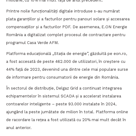
milioane, cu 10% mai mult față de anul precedent.
Printre noile funcționalități digitale introduse s-au numărat
plata garanțiilor și a facturilor pentru panouri solare și accesarea
compensațiilor și a facturilor PDF. De asemenea, E.ON Energie
România a digitalizat complet procesul de contractare pentru
programul Casa Verde AFM.
Platforma educațională „Stația de energie”, găzduită pe eon.ro,
a fost accesată de peste 462.000 de utilizatori, în creștere cu
44% față de 2023, devenind una dintre cele mai populare surse
de informare pentru consumatorii de energie din România.
În sectorul de distribuție, Delgaz Grid a continuat integrarea
echipamentelor în sistemul SCADA și a accelerat instalarea
contoarelor inteligente – peste 93.000 instalate în 2024,
ajungând la peste jumătate de milion în total. Platforma online
de racordare la rețea a fost utilizată cu 20% mai mult decât în
anul anterior.