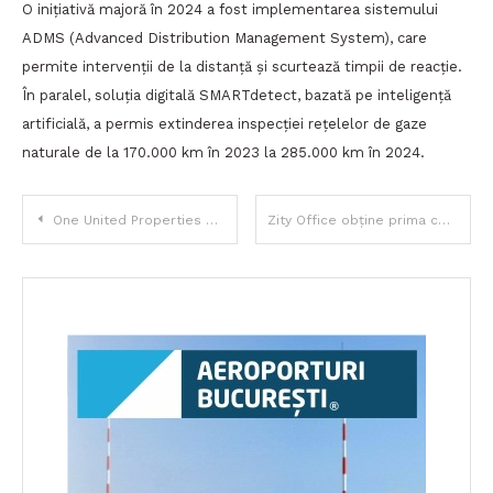
O inițiativă majoră în 2024 a fost implementarea sistemului
ADMS (Advanced Distribution Management System), care
permite intervenții de la distanță și scurtează timpii de reacție.
În paralel, soluția digitală SMARTdetect, bazată pe inteligență
artificială, a permis extinderea inspecției rețelelor de gaze
naturale de la 170.000 km în 2023 la 285.000 km în 2024.
Navigare
One United Properties achiziționează un teren de 11,4 milioane euro pentru dezvoltarea One Academy Club, estimată la 50 milioane euro
Zity Office obține prima certificare LEED Platinum din Republica Moldova, prin BuildGreen
în
articole