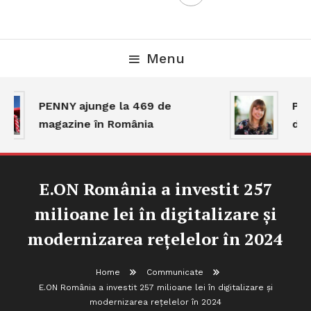
Menu
PENNY ajunge la 469 de
Piaț
magazine în România
dar 
E.ON România a investit 257
milioane lei în digitalizare și
modernizarea rețelelor în 2024
Home
Communicate
E.ON România a investit 257 milioane lei în digitalizare și
modernizarea rețelelor în 2024