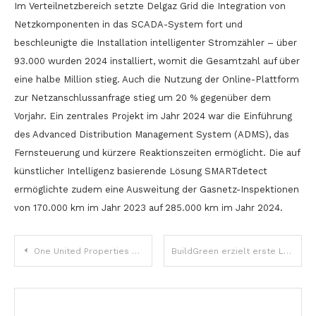
Im Verteilnetzbereich setzte Delgaz Grid die Integration von
Netzkomponenten in das SCADA-System fort und
beschleunigte die Installation intelligenter Stromzähler – über
93.000 wurden 2024 installiert, womit die Gesamtzahl auf über
eine halbe Million stieg. Auch die Nutzung der Online-Plattform
zur Netzanschlussanfrage stieg um 20 % gegenüber dem
Vorjahr. Ein zentrales Projekt im Jahr 2024 war die Einführung
des Advanced Distribution Management System (ADMS), das
Fernsteuerung und kürzere Reaktionszeiten ermöglicht. Die auf
künstlicher Intelligenz basierende Lösung SMARTdetect
ermöglichte zudem eine Ausweitung der Gasnetz-Inspektionen
von 170.000 km im Jahr 2023 auf 285.000 km im Jahr 2024.
Beitragsnavigation
One United Properties erwirbt Grundstück für 11,4 Millionen Euro für neues 50-Millionen-Euro-Projekt One Academy Club in Bukarest
BuildGreen erzielt erste LEED-Platin-Zertifizierung in Moldau für das Projekt Zity Office