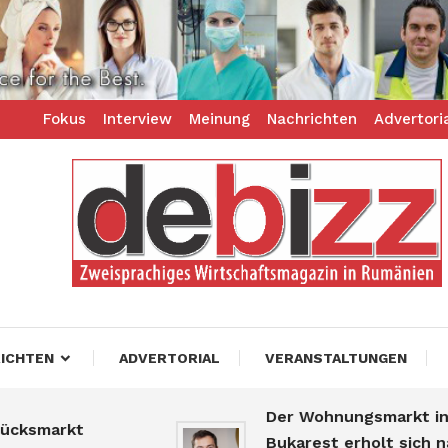
Fokus
Interview
Meinung
Nachrichten
Advertori
ess – zweisprachiges Businessmagazin
z
ICHTEN
ADVERTORIAL
VERANSTALTUNGEN
Der Wohnungsmarkt in
smarkt
Bukarest erholt sich nach