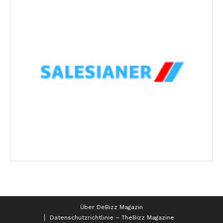
Über DeBizz Magazin
Datenschutzrichtlinie – TheBizz Magazine